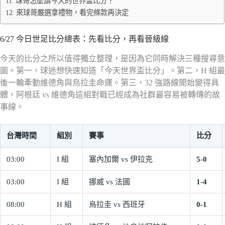
球哥怎麼讀今天的世界盃比分？
來球哥嚴選拿禮物，看完條款再決定
6/27 今日世足比分總表：先看比分，再看晉級線
今天的比分之所以值得獨立整理，是因為它同時解決三種搜尋意
圖。第一，球迷想快速知道「今天世界盃比分」。第二，H 組最
後一輪牽動維德角與烏拉圭命運。第三，32 強路線開始變得具
體，阿根廷 vs 維德角這組對戰已經成為社群最容易被轉傳的故
事線。
台灣時間
組別
賽事
比分
03:00
I 組
塞內加爾 vs 伊拉克
5-0
03:00
I 組
挪威 vs 法國
1-4
08:00
H 組
烏拉圭 vs 西班牙
0-1