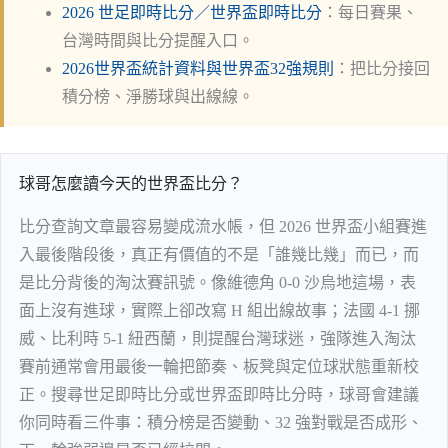
2026 世足即時比分／世界盃即時比分
：每日賽果、
台灣時間與比分提醒入口。
2026世界盃統計資料與世界盃32強規則
：把比分接回
積分榜、淨勝球與出線線。
球哥怎麼讀今天的世界盃比分？
比分查詢文章最容易變成流水帳，但 2026 世界盃小組賽進
入最後階段後，真正有價值的不是「誰幾比幾」而已，而
是比分背後的淘汰賽訊號。像維德角 0-0 沙烏地這場，表
面上沒有進球，實際上卻改寫 H 組出線故事；法國 4-1 挪
威、比利時 5-1 紐西蘭，則提醒台灣球迷，強隊進入淘汰
賽前通常會用最後一輪把節奏、板凳與定位球狀態重新校
正。搜尋世足即時比分或世界盃即時比分時，球哥會建議
你同時看三件事：積分榜是否變動、32 強對戰是否成形、