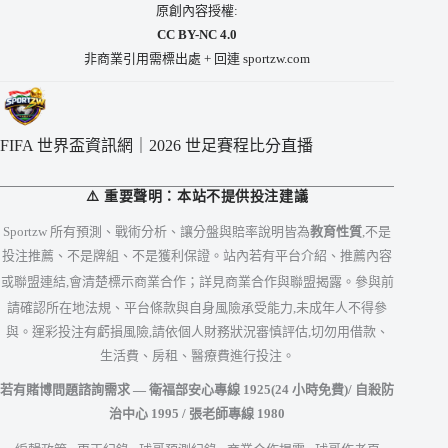
原創內容授權:
CC BY-NC 4.0
非商業引用需標出處 + 回連 sportzw.com
FIFA 世界盃資訊網｜2026 世足賽程比分直播
⚠️ 重要聲明：本站不提供投注建議
Sportzw 所有預測、戰術分析、讓分盤與賠率說明皆為
教育性質
,不是
投注推薦、不是牌組、不是獲利保證。站內若有平台介紹、推薦內容
或聯盟連結,會清楚標示商業合作；詳見
商業合作與聯盟揭露
。參與前
請確認所在地法規、平台條款與自身風險承受能力,未成年人不得參
與。運彩投注有虧損風險,請依個人財務狀況審慎評估,切勿用借款、
生活費、房租、醫療費進行投注。
若有賭博問題諮詢需求 — 衛福部安心專線
1925
(24 小時免費)/ 自殺防
治中心
1995
/ 張老師專線
1980