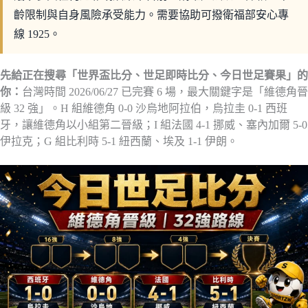
齡限制與自身風險承受能力。需要協助可撥衛福部安心專
線 1925。
先給正在搜尋「世界盃比分、世足即時比分、今日世足賽果」的
你：
台灣時間 2026/06/27 已完賽 6 場，最大關鍵字是「維德角晉
級 32 強」。H 組維德角 0-0 沙烏地阿拉伯，烏拉圭 0-1 西班
牙，讓維德角以小組第二晉級；I 組法國 4-1 挪威、塞內加爾 5-0
伊拉克；G 組比利時 5-1 紐西蘭、埃及 1-1 伊朗。