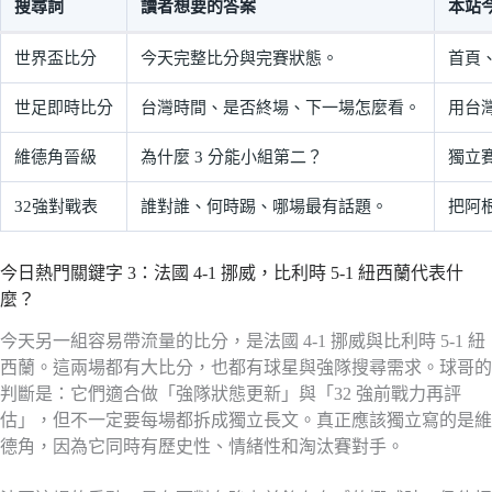
搜尋詞
讀者想要的答案
本站
世界盃比分
今天完整比分與完賽狀態。
首頁
世足即時比分
台灣時間、是否終場、下一場怎麼看。
用台灣
維德角晉級
為什麼 3 分能小組第二？
獨立
32強對戰表
誰對誰、何時踢、哪場最有話題。
把阿
今日熱門關鍵字 3：法國 4-1 挪威，比利時 5-1 紐西蘭代表什
麼？
今天另一組容易帶流量的比分，是法國 4-1 挪威與比利時 5-1 紐
西蘭。這兩場都有大比分，也都有球星與強隊搜尋需求。球哥的
判斷是：它們適合做「強隊狀態更新」與「32 強前戰力再評
估」，但不一定要每場都拆成獨立長文。真正應該獨立寫的是維
德角，因為它同時有歷史性、情緒性和淘汰賽對手。