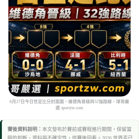
6月27日今日世足比分封面圖，維德角晉級與32強路線，球哥嚴
選 sportzw.com
賽後資料說明：
本文發布於賽前或賽程進行期間，保留當
時的判斷、資料與不確定性，供賽後回看。2026 世界盃已