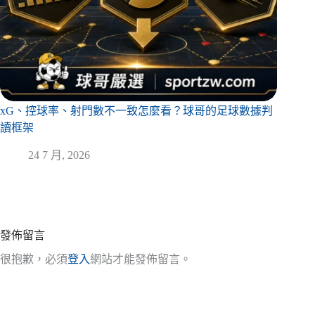
xG、控球率、射門數不一致怎麼看？球哥的足球數據判
讀框架
24 7 月, 2026
發佈留言
很抱歉，必須
登入
網站才能發佈留言。