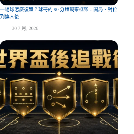
一場球怎麼復盤？球哥的 90 分鐘觀察框架：開局、對位
到換人後
30 7 月, 2026