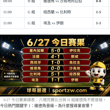
08:00
H 組
維德角 vs 沙烏地阿拉伯
0-0
11:00
G 組
紐西蘭 vs 比利時
1-5
11:00
G 組
埃及 vs 伊朗
1-1
6/27 今日賽果總表：六場完賽比分與 H 組維德角不敗晉級。
今日熱門關鍵字 1：維德角晉級，為什麼搜尋量會爆？