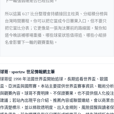
下一輪強弱邊是否已經拉開。
所以這篇 6/27 比分整理會持續接回主柱頁、分組積分榜與
台灣時間賽程。你可以把它當成今日賽果入口，但不要只
把它當比分表；它更像是一張淘汰賽前的路線圖，幫你知
道今晚該補哪場重播、哪些球星狀態值得追、哪些小組排
名會影響下一輪的觀賽重點。
球哥 · sportzw 世足情報網主筆
球哥從 1998 年法國世界盃開始追球，長期追看世界盃、歐國
盃、亞洲盃與國際賽。本站主要提供世界盃賽事資訊、戰術分析
與觀賽內容。球哥不賣明牌、不保證賽果，也不提供個人化投注
建議；若站內出現平台介紹、推薦內容或聯盟連結，會以商業合
作清楚標示，並以條款透明度、出入金規則、風險提醒與讀者保