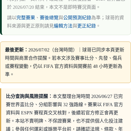
於 2026/07/20 結束，本文不是即時賽況頁面。
請以
完整賽果
、
賽後總覽
與
公開預測紀錄
為準；球哥的資
料來源與更正原則請見
編輯方法
與
更正紀錄
。
最後更新：
2026/07/02（台灣時間）｜球哥已同步本頁更新
時間與商業合作提醒。若本文涉及賽事比分、先發、傷兵
或賽程變動，仍以 FIFA 官方資料與開賽前 48 小時更新為
準。
比分查詢與風險提醒：
本文整理台灣時間 2026/06/27 已完
賽世界盃比分、分組影響與 32 強路線。賽果以 FIFA 官方
資料與 ESPN 賽程頁交叉核對，後續若官方修正會再更
新。本站不賣明牌、不保證賽果，也不提供個人化投注建
議；參與任何運彩或娛樂平台前，請確認法規、條款、年