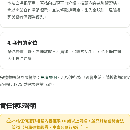
本站立場很簡單：若站內出現平台介紹、推薦內容或聯盟連結，
會以商業合作清楚標示，並以條款透明度、出入金規則、風險提
醒與讀者保護為優先。
4. 我們的定位
幫你看懂比賽、看懂數據。不賣你「保證式話術」，也不提供個
人化投注建議。
完整聲明與風險警語：
免責聲明
。若投注行為已影響生活，請撥衛福部安
心專線 1925 或尋求專業協助。
責任博彩聲明
本站任何運彩相關內容僅限 18 歲以上閱讀，並只討論台灣合法
管道（台灣運動彩券，由富邦銀行發行）。