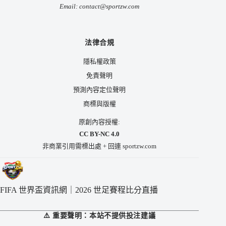
Email:
contact@sportzw.com
法律合規
隱私權政策
免責聲明
預測內容定位聲明
商標與版權
原創內容授權:
CC BY-NC 4.0
非商業引用需標出處 + 回連 sportzw.com
FIFA 世界盃資訊網｜2026 世足賽程比分直播
⚠️ 重要聲明：本站不提供投注建議