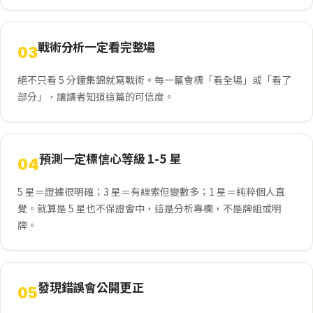
戰術分析一定看完整場
03
絕不只看 5 分鐘集錦就寫戰術。每一篇會標「看全場」或「看了
部分」，讓讀者知道這篇的可信度。
預測一定標信心等級 1-5 星
04
5 星＝證據很明確；3 星＝有線索但變數多；1 星＝純粹個人直
覺。就算是 5 星也不保證會中，這是分析專欄，不是牌組或明
牌。
發現錯誤會公開更正
05