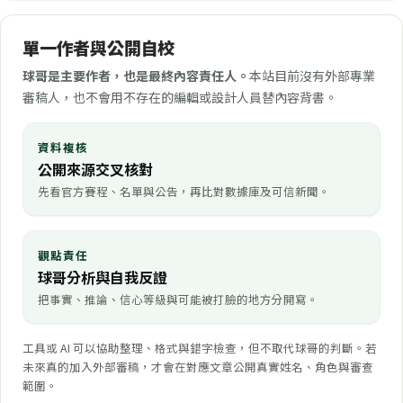
單一作者與公開自校
球哥是主要作者，也是最終內容責任人。
本站目前沒有外部專業
審稿人，也不會用不存在的編輯或設計人員替內容背書。
資料複核
公開來源交叉核對
先看官方賽程、名單與公告，再比對數據庫及可信新聞。
觀點責任
球哥分析與自我反證
把事實、推論、信心等級與可能被打臉的地方分開寫。
工具或 AI 可以協助整理、格式與錯字檢查，但不取代球哥的判斷。若
未來真的加入外部審稿，才會在對應文章公開真實姓名、角色與審查
範圍。