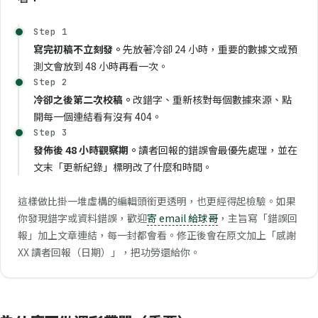
Step 1
寫完初稿不立刻發。
先放著冷卻 24 小時，重要的數據文或預
測文會放到 48 小時再看一次。
Step 2
冷卻之後第二次校稿。
改錯字、重新核對每個數據來源、點
開每一個連結看有沒有 404。
Step 3
發佈後 48 小時觀察期。
讀者回報的錯誤會最優先處理，並在
文末「更新紀錄」標明改了什麼和時間。
這樣做比掛一堆虛構的編輯頭銜更透明，也更經得起檢驗。如果
你發現錯字或資料錯誤，歡迎
寄 email 給球哥
，主旨寫「錯誤回
報」加上文章連結，每一封都會看。修正後會在原文加上「感謝
XX 讀者回報（日期）」，把功勞還給你。