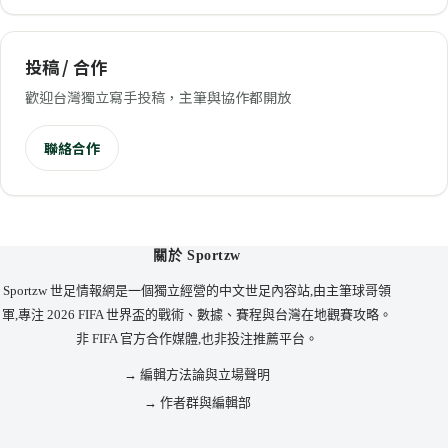
投稿 / 合作
歡迎台灣獨立寫手投稿，主筆與協作都開放
聯絡合作
關於 Sportzw
Sportzw 世足情報網是一個獨立經營的中文世足內容站,由主筆球哥領
軍,專注 2026 FIFA 世界盃的戰術、數據、賽程與台灣在地觀賽攻略。
非 FIFA 官方合作媒體,也非投注推薦平台。
→ 編輯方法論與立場聲明
→ 作者群與編輯部