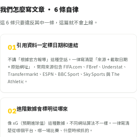
我們怎麼寫文章 · 6 條自律
這 6 條只要違反其中一條，這篇就不會上線。
引用資料一定標日期和連結
01
不講「根據官方報導」這種空話。一律寫清楚「來源 + 截取日期
+ 原始網址」，常用來源包含 FIFA.com、FBref、Understat、
Transfermarkt、ESPN、BBC Sport、Sky Sports 與 The
Athletic。
進階數據會標明從哪來
02
像 xG（預期進球值）這種數據，不同網站算法不一樣。一律寫清
楚從哪個平台、哪一場比賽、什麼時候抓的。