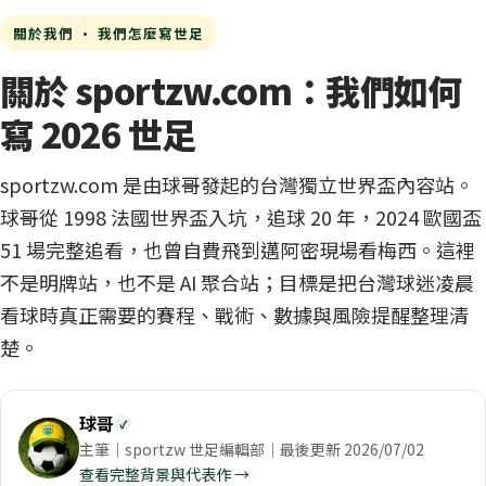
關於我們 · 我們怎麼寫世足
關於 sportzw.com：我們如何
寫 2026 世足
sportzw.com 是由球哥發起的台灣獨立世界盃內容站。
球哥從 1998 法國世界盃入坑，追球 20 年，2024 歐國盃
51 場完整追看，也曾自費飛到邁阿密現場看梅西。這裡
不是明牌站，也不是 AI 聚合站；目標是把台灣球迷凌晨
看球時真正需要的賽程、戰術、數據與風險提醒整理清
楚。
球哥
✓
主筆｜sportzw 世足編輯部｜最後更新 2026/07/02
查看完整背景與代表作 →