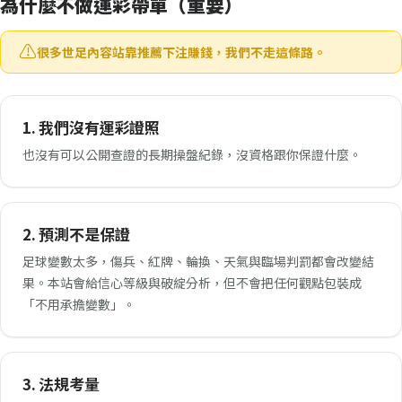
為什麼不做運彩帶單（重要）
很多世足內容站靠推薦下注賺錢，我們不走這條路。
1. 我們沒有運彩證照
也沒有可以公開查證的長期操盤紀錄，沒資格跟你保證什麼。
2. 預測不是保證
足球變數太多，傷兵、紅牌、輪換、天氣與臨場判罰都會改變結
果。本站會給信心等級與破綻分析，但不會把任何觀點包裝成
「不用承擔變數」。
3. 法規考量