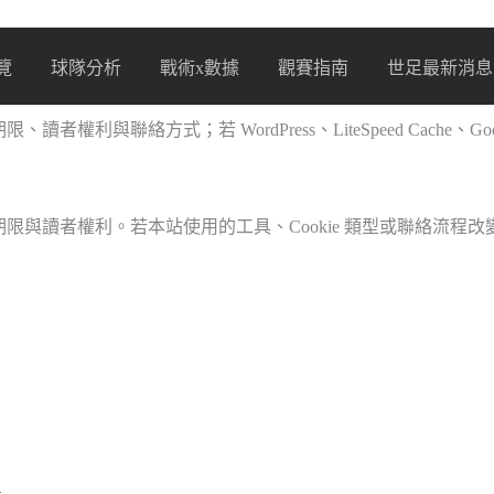
覽
球隊分析
戰術x數據
觀賽指南
世足最新消息
、讀者權利與聯絡方式；若 WordPress、LiteSpeed Cache、Go
ie、保存期限與讀者權利。若本站使用的工具、Cookie 類型或聯絡