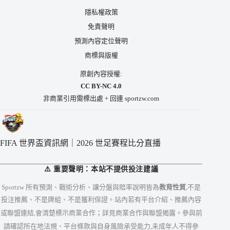
隱私權政策
免責聲明
預測內容定位聲明
商標與版權
原創內容授權:
CC BY-NC 4.0
非商業引用需標出處 + 回連 sportzw.com
FIFA 世界盃資訊網｜2026 世足賽程比分直播
⚠️ 重要聲明：本站不提供投注建議
Sportzw 所有預測、戰術分析、讓分盤與賠率說明皆為
教育性質
,不是
投注推薦、不是牌組、不是獲利保證。站內若有平台介紹、推薦內容
或聯盟連結,會清楚標示商業合作；詳見
商業合作與聯盟揭露
。參與前
請確認所在地法規、平台條款與自身風險承受能力,未成年人不得參