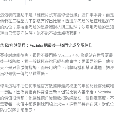
這張表的重點不是「維德角沒有贏球也晉級」這件事本身，而是
他們在三種壓力下都沒有掉出比賽。西班牙考驗的是控球壓迫下
的站位；烏拉圭考驗的是身體對抗與二點球；沙烏地考驗的是知
道自己需要守住時，能不能不被焦慮帶著跑。
② 陣容與傷兵：Vozinha 把最後一道門守成全隊信仰
賽後討論維德角，很難不提門將 Vozinha。40 歲還站在世界盃最
後一道防線，對一般球迷來說已經有故事性；更重要的是，他今
天不是只靠激情撐場，而是用站位、出擊時機和禁區溝通，把沙
烏地最後一傳的品質壓低。
球哥這裡不把任何未經官方數據庫最終校正的年齡紀錄寫死成唯
一賣點，因為賽後資料常會更新。但就比賽內容來看，Vozinha
的價值很清楚：他讓維德角後衛敢把防線壓在一個穩定高度，不
需要每一次傳中都退到球門線上求生。這種門將存在感，對低位
防守球隊非常重要。