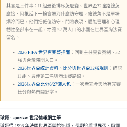
其實是三件事：H 組最後排序怎麼變、世界盃32強路線怎
麼接、阿根廷下一輪會遇到什麼防守題。維德角不是單場
爆冷而已，他們把低位防守、門將表現、體能管理和心理
韌性全部串在一起，才讓 52 萬人口的小國在世界盃淘汰賽
留名。
2026 FIFA 世界盃完整指南
：回到主柱頁看賽制、32
強與台灣時間入口。
2026世界盃統計資料、比分與世界盃32強規則
：確認
H 組、最佳第三名與淘汰賽路線。
2026世界盃比分6/27懶人包
：一次看完今天所有完賽
比分與熱門關鍵字。
球哥 · sportzw 世足情報網主筆
球哥從 1998 年法國世界盃開始追球，長期追看世界盃、歐國