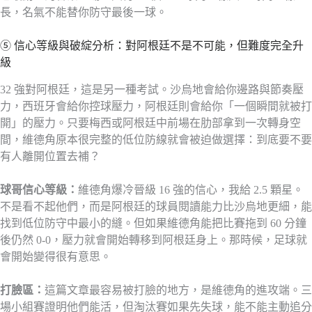
長，名氣不能替你防守最後一球。
⑤ 信心等級與破綻分析：對阿根廷不是不可能，但難度完全升
級
32 強對阿根廷，這是另一種考試。沙烏地會給你邊路與節奏壓
力，西班牙會給你控球壓力，阿根廷則會給你「一個瞬間就被打
開」的壓力。只要梅西或阿根廷中前場在肋部拿到一次轉身空
間，維德角原本很完整的低位防線就會被迫做選擇：到底要不要
有人離開位置去補？
球哥信心等級：
維德角爆冷晉級 16 強的信心，我給 2.5 顆星。
不是看不起他們，而是阿根廷的球員閱讀能力比沙烏地更細，能
找到低位防守中最小的縫。但如果維德角能把比賽拖到 60 分鐘
後仍然 0-0，壓力就會開始轉移到阿根廷身上。那時候，足球就
會開始變得很有意思。
打臉區：
這篇文章最容易被打臉的地方，是維德角的進攻端。三
場小組賽證明他們能活，但淘汰賽如果先失球，能不能主動追分