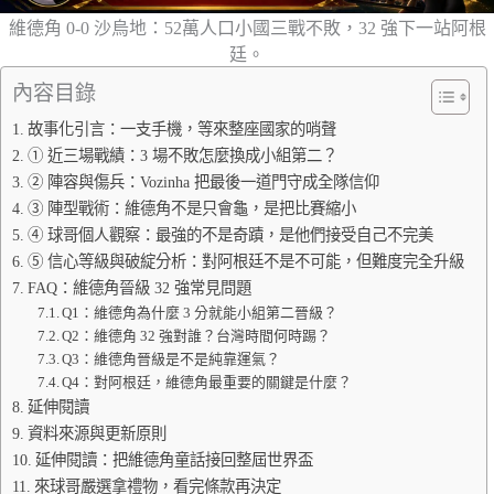
維德角 0-0 沙烏地：52萬人口小國三戰不敗，32 強下一站阿根
廷。
內容目錄
故事化引言：一支手機，等來整座國家的哨聲
① 近三場戰績：3 場不敗怎麼換成小組第二？
② 陣容與傷兵：Vozinha 把最後一道門守成全隊信仰
③ 陣型戰術：維德角不是只會龜，是把比賽縮小
④ 球哥個人觀察：最強的不是奇蹟，是他們接受自己不完美
⑤ 信心等級與破綻分析：對阿根廷不是不可能，但難度完全升級
FAQ：維德角晉級 32 強常見問題
Q1：維德角為什麼 3 分就能小組第二晉級？
Q2：維德角 32 強對誰？台灣時間何時踢？
Q3：維德角晉級是不是純靠運氣？
Q4：對阿根廷，維德角最重要的關鍵是什麼？
延伸閱讀
資料來源與更新原則
延伸閱讀：把維德角童話接回整屆世界盃
來球哥嚴選拿禮物，看完條款再決定