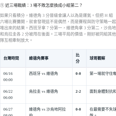
① 近三場戰績：3 場不敗怎麼換成小組第二？
如果只看積分，維德角 3 分晉級會讓人以為是運氣。但把 H 組
六場比賽攤開，就會發現這不是偶然，而是賽程與防守策略一起
堆出來的結果。西班牙拿 7 分第一，維德角拿 3 分第二，沙烏地
和烏拉圭各 2 分被甩在後面。三場平局的價值，剛好被同組其他
隊互相牽制放大。
比
台灣時間
維德角賽事
球哥觀察
分
06/16
西班牙 vs 維德角
0-0
第一場就守住
00:00
06/22
烏拉圭 vs 維德角
2-2
面對身體對抗
06:00
06/27
維德角 vs 沙烏地阿拉
0-0
在最需要不失
08:00
伯
盤。