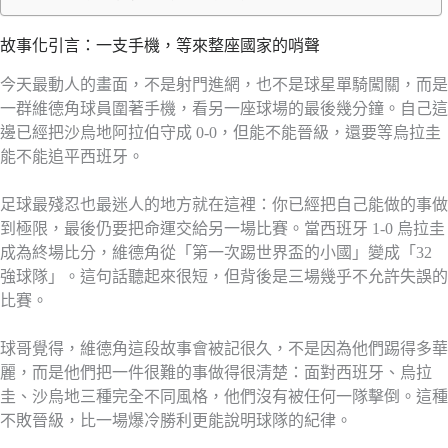
故事化引言：一支手機，等來整座國家的哨聲
今天最動人的畫面，不是射門進網，也不是球星單騎闖關，而是
一群維德角球員圍著手機，看另一座球場的最後幾分鐘。自己這
邊已經把沙烏地阿拉伯守成 0-0，但能不能晉級，還要等烏拉圭
能不能追平西班牙。
足球最殘忍也最迷人的地方就在這裡：你已經把自己能做的事做
到極限，最後仍要把命運交給另一場比賽。當西班牙 1-0 烏拉圭
成為終場比分，維德角從「第一次踢世界盃的小國」變成「32
強球隊」。這句話聽起來很短，但背後是三場幾乎不允許失誤的
比賽。
球哥覺得，維德角這段故事會被記很久，不是因為他們踢得多華
麗，而是他們把一件很難的事做得很清楚：面對西班牙、烏拉
圭、沙烏地三種完全不同風格，他們沒有被任何一隊擊倒。這種
不敗晉級，比一場爆冷勝利更能說明球隊的紀律。