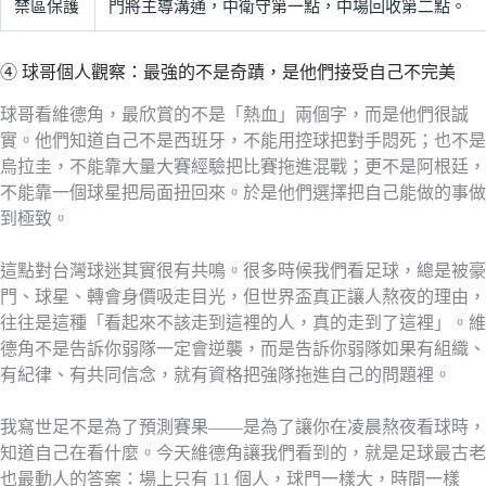
禁區保護
門將主導溝通，中衛守第一點，中場回收第二點。
④ 球哥個人觀察：最強的不是奇蹟，是他們接受自己不完美
球哥看維德角，最欣賞的不是「熱血」兩個字，而是他們很誠
實。他們知道自己不是西班牙，不能用控球把對手悶死；也不是
烏拉圭，不能靠大量大賽經驗把比賽拖進混戰；更不是阿根廷，
不能靠一個球星把局面扭回來。於是他們選擇把自己能做的事做
到極致。
這點對台灣球迷其實很有共鳴。很多時候我們看足球，總是被豪
門、球星、轉會身價吸走目光，但世界盃真正讓人熬夜的理由，
往往是這種「看起來不該走到這裡的人，真的走到了這裡」。維
德角不是告訴你弱隊一定會逆襲，而是告訴你弱隊如果有組織、
有紀律、有共同信念，就有資格把強隊拖進自己的問題裡。
我寫世足不是為了預測賽果——是為了讓你在凌晨熬夜看球時，
知道自己在看什麼。今天維德角讓我們看到的，就是足球最古老
也最動人的答案：場上只有 11 個人，球門一樣大，時間一樣