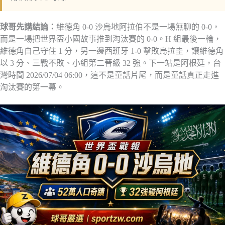
球哥先講結論：
維德角 0-0 沙烏地阿拉伯不是一場無聊的 0-0，
而是一場把世界盃小國故事推到淘汰賽的 0-0。H 組最後一輪，
維德角自己守住 1 分，另一邊西班牙 1-0 擊敗烏拉圭，讓維德角
以 3 分、三戰不敗、小組第二晉級 32 強。下一站是阿根廷，台
灣時間 2026/07/04 06:00，這不是童話片尾，而是童話真正走進
淘汰賽的第一幕。