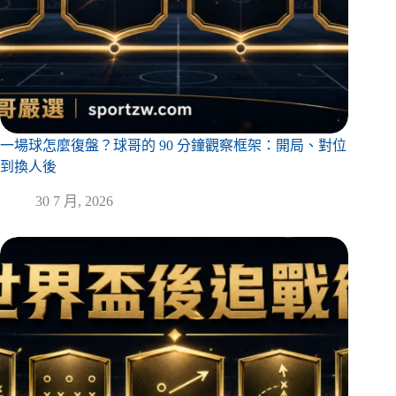
一場球怎麼復盤？球哥的 90 分鐘觀察框架：開局、對位
到換人後
30 7 月, 2026