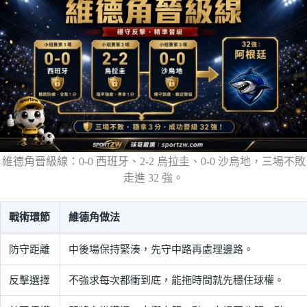
維德角晉級線：0-0 西班牙、2-2 烏拉圭、0-0 沙烏地，三場不敗
走進 32 強。
戰術環節
維德角做法
防守距離
中後場保持緊湊，先守中路再處理邊路。
反擊選擇
不強求每次都衝到底，能拖時間就先穩住球權。