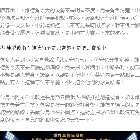
陣容面上，維德角最大的優勢不是明星密度，而是角色清楚。中
後場球員知道什麼時候要犯規切節奏，邊路知道什麼時候可以往
前偷一次反擊，中前場知道自己不可能長時間控球，就不浪費體
能去做假壓迫。這種現實感，是小國在大賽活下來的核心。
③ 陣型戰術：維德角不是只會龜，是把比賽縮小
很多人看到 0-0 會直覺說「就是守而已」。但守也分很多種。維
德角今天不是無腦退到底線，而是把比賽縮小：中路先封，肋部
不輕易讓人轉身，邊路可以讓對手傳中，但禁區內第一點和第二
點要有人。這種守法不華麗，卻很適合他們的球員結構。
沙烏地阿拉伯比較擅長用節奏變化與邊路推進創造機會，如果維
德角急著往前搶，很容易被一腳斜傳打身後。維德角選擇的是更
務實的路線：先讓沙烏地在外圍控，逼對方把球送到比較沒有角
度的位置，再靠門將和中衛處理最後一下。