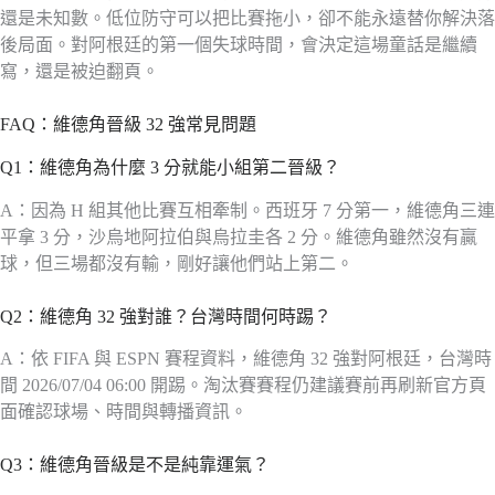
還是未知數。低位防守可以把比賽拖小，卻不能永遠替你解決落
後局面。對阿根廷的第一個失球時間，會決定這場童話是繼續
寫，還是被迫翻頁。
FAQ：維德角晉級 32 強常見問題
Q1：維德角為什麼 3 分就能小組第二晉級？
A：因為 H 組其他比賽互相牽制。西班牙 7 分第一，維德角三連
平拿 3 分，沙烏地阿拉伯與烏拉圭各 2 分。維德角雖然沒有贏
球，但三場都沒有輸，剛好讓他們站上第二。
Q2：維德角 32 強對誰？台灣時間何時踢？
A：依 FIFA 與 ESPN 賽程資料，維德角 32 強對阿根廷，台灣時
間 2026/07/04 06:00 開踢。淘汰賽賽程仍建議賽前再刷新官方頁
面確認球場、時間與轉播資訊。
Q3：維德角晉級是不是純靠運氣？