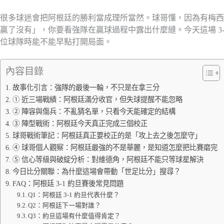
很多球迷會把阿根廷的勝利當成理所當然。球哥懂，因為有梅西
贏了沒有」，你要看強隊在贏球過程中露出什麼縫。今天這場 
位球隊時能不能早點打開局面。
內容目錄
故事化引言：強隊的最後一輪，不只是在拿三分
① 近三場戰績：阿根廷滿分收官，但失球提醒不能忽略
② 陣容與傷兵：不亂猜名單，只看今天能確定的結構
③ 陣型戰術：阿根廷今天真正完成三個校正
球哥戰術筆記：阿根廷真正要校正的是「攻上去之後怎麼守」
④ 球哥個人觀察：阿根廷最強的不是華麗，是知道怎麼把比賽磨完
⑤ 信心等級與破綻分析：對維德角，阿根廷不能只等球星解決
今日比分關聯：為什麼這場會帶動「世足比分」搜尋？
FAQ：阿根廷 3-1 約旦賽後常見問題
Q1：阿根廷 3-1 約旦代表什麼？
Q2：阿根廷下一場對誰？
Q3：約旦這場有什麼值得肯定？