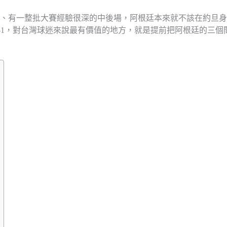
、有一整批大賽經驗很深的中後場，阿根廷本來就不該在約旦身
3-1，對台灣球迷來說最有價值的地方，就是提前把阿根廷的三