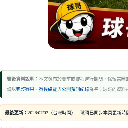
賽後資料說明：
本文發布於賽前或賽程進行期間，保留當時的判斷
請以
完整賽果
、
賽後總覽
與
公開預測紀錄
為準；球哥的資料
最後更新：
2026/07/02（台灣時間）｜球哥已同步本頁更