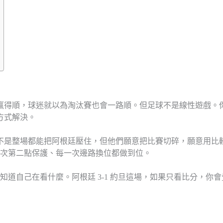
組賽贏得順，球迷就以為淘汰賽也會一路順。但足球不是線性遊戲
方式解決。
約旦不是整場都能把阿根廷壓住，但他們願意把比賽切碎，願意用
次第二點保護、每一次邊路換位都做到位。
道自己在看什麼。阿根廷 3-1 約旦這場，如果只看比分，你