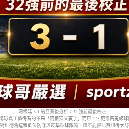
阿根廷 3-1 約旦賽後分析：32 強前最後校正。
，但這場球真正值得看的不是「阿根廷又贏了」而已。它更像衛冕級
對維德角這種低位防守與反擊型球隊時，還不能把比賽想得太舒