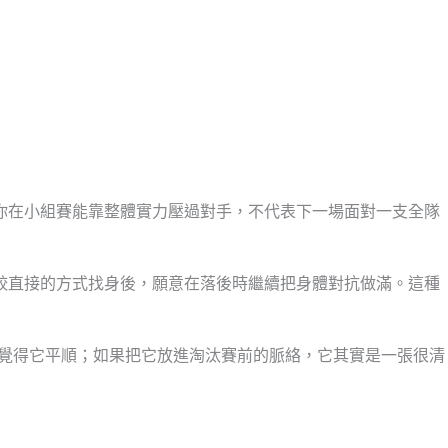
。你在小組賽能靠整體實力壓過對手，不代表下一場面對一支全隊
比較直接的方式找身後，願意在落後時繼續把身體對抗做滿。這種
會覺得它平順；如果把它放進淘汰賽前的脈絡，它其實是一張很清