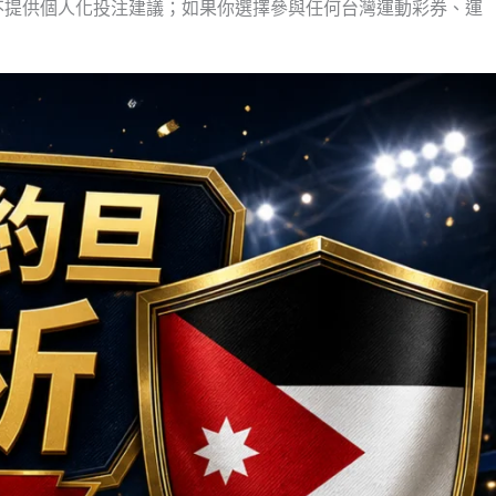
果，也不提供個人化投注建議；如果你選擇參與任何台灣運動彩券、運