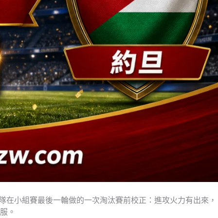
球隊在小組賽最後一輪做的一次淘汰賽前校正：進攻火力有出來，
服。