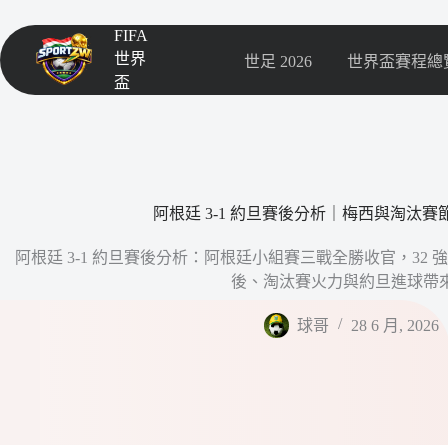
FIFA
世界
世足 2026
世界盃賽程總
盃
阿根廷 3-1 約旦賽後分析｜梅西與淘汰賽
阿根廷 3-1 約旦賽後分析：阿根廷小組賽三戰全勝收官，32
後、淘汰賽火力與約旦進球帶
球哥
28 6 月, 2026