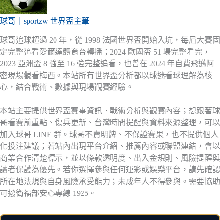
球哥｜sportzw 世界盃主筆
球哥追球超過 20 年，從 1998 法國世界盃開始入坑，每屆大賽固
定完整追看愛爾達體育台轉播；2024 歐國盃 51 場完整看完，
2023 亞洲盃 8 強至 16 強完整追看，也曾在 2024 年自費飛邁阿
密現場觀看梅西。本站所有世界盃分析都以球迷看球理解為核
心，結合戰術、數據與現場觀賽經驗。
本站主要提供世界盃賽事資訊、戰術分析與觀賽內容；想跟著球
哥看賽前重點、傷兵更新、台灣時間提醒與資料來源整理，可以
加入球哥 LINE 群。球哥不賣明牌、不保證賽果，也不提供個人
化投注建議；若站內出現平台介紹、推薦內容或聯盟連結，會以
商業合作清楚標示，並以條款透明度、出入金規則、風險提醒與
讀者保護為優先。若你選擇參與任何運彩或娛樂平台，請先確認
所在地法規與自身風險承受能力；未成年人不得參與。需要協助
可撥衛福部安心專線 1925。