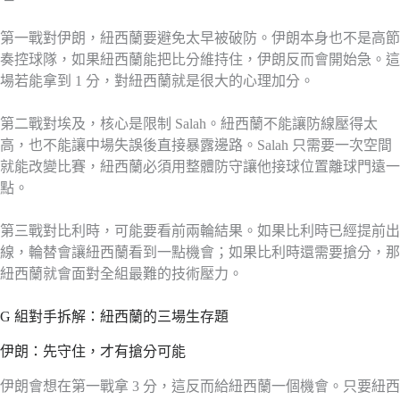
第一戰對伊朗，紐西蘭要避免太早被破防。伊朗本身也不是高節
奏控球隊，如果紐西蘭能把比分維持住，伊朗反而會開始急。這
場若能拿到 1 分，對紐西蘭就是很大的心理加分。
第二戰對埃及，核心是限制 Salah。紐西蘭不能讓防線壓得太
高，也不能讓中場失誤後直接暴露邊路。Salah 只需要一次空間
就能改變比賽，紐西蘭必須用整體防守讓他接球位置離球門遠一
點。
第三戰對比利時，可能要看前兩輪結果。如果比利時已經提前出
線，輪替會讓紐西蘭看到一點機會；如果比利時還需要搶分，那
紐西蘭就會面對全組最難的技術壓力。
G 組對手拆解：紐西蘭的三場生存題
伊朗：先守住，才有搶分可能
伊朗會想在第一戰拿 3 分，這反而給紐西蘭一個機會。只要紐西