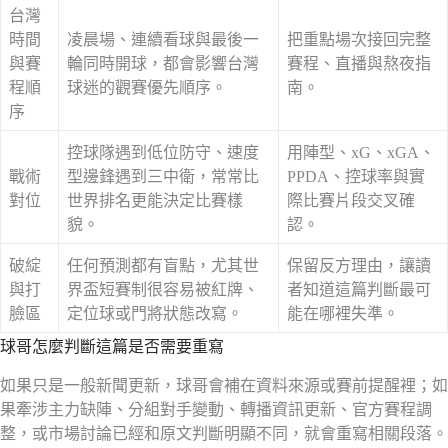
台灣
時間
凌晨場、連續看球與最後一
把重點場次接回完整
與賽
輪同時開球，都會影響台灣
賽程、直播與熬夜指
程順
球迷的觀賽優先順序。
南。
序
控球隊遇到低位防守、速度
用陣型、xG、xGA、
戰術
型邊鋒遇到三中衛，常常比
PPDA、控球率與實
對位
世界排名更能決定比賽樣
際比賽片段交叉確
貌。
認。
破綻
任何預測都有盲點，尤其世
保留反方理由，讓讀
與打
界盃短賽制很容易被紅牌、
者知道這篇判斷最可
臉區
定位球或門將狀態改寫。
能在哪裡失準。
球哥怎麼判斷這篇是否需要重寫
如果只是一般新聞更新，球哥會補在資料來源或賽前提醒裡；如
果牽涉主力缺陣、分組對手變動、轉播資訊更新、官方賽程調
整，或市場討論已經和原文判斷明顯不同，就會重寫相關段落。