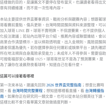
這樣做的目的，是讓舊文不要停在發布當天，也讓讀者看得出文
章有持續維護，而不是一次性堆內容。
本站主要提供世界盃賽事資訊、戰術分析與觀賽內容；想跟著球
哥看賽前重點、傷兵更新、台灣時間提醒與資料來源整理，可以
加入球哥 LINE 群。球哥不賣明牌、不保證賽果，也不提供個人
化投注建議；若站內出現平台介紹、推薦內容或聯盟連結，會以
商業合作清楚標示，並以條款透明度、出入金規則、風險提醒與
讀者保護為優先。若你選擇參與任何運彩或娛樂平台，請先確認
所在地法規與自身風險承受能力；未成年人不得參與。需要協助
可撥衛福部安心專線 1925。球哥寫世足不是為了預測賽果，是
為了讓你在凌晨熬夜看球時，知道自己在看什麼。
這篇可以接著看哪裡
第一次來本站，建議先回到
2026 世界盃完整指南
；想查比賽時
間，看
台灣時間完整賽程
；想知道哪裡看直播，看
台灣轉播指
南
。如果你正在研究同一類文章，也可以從本站分類頁往下讀，
這樣比較不會只看單篇文章就做過度判斷。