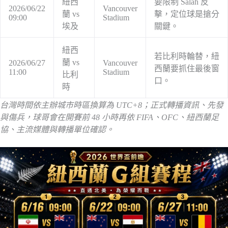
紐西
要限制 Salah 反
2026/06/22
Vancouver
蘭 vs
擊，定位球是搶分
09:00
Stadium
埃及
關鍵。
紐西
若比利時輪替，紐
蘭 vs
2026/06/27
Vancouver
西蘭要抓住最後窗
11:00
Stadium
比利
口。
時
台灣時間依主辦城市時區換算為 UTC+8；正式轉播資訊、先發
與傷兵，球哥會在開賽前 48 小時再依 FIFA、OFC、紐西蘭足
協、主流媒體與轉播單位確認。