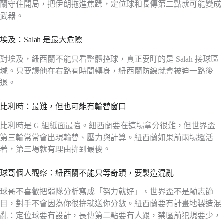
蘭守住開局，把伊朗拖進焦躁，定位球和長傳第二點就可能變成
武器。
埃及：Salah 是最大危險
對埃及，紐西蘭不能只看整體控球，真正要盯的是 Salah 接球區
域。只要讓他在右路有時間轉身，紐西蘭防線就會被迫一路後
退。
比利時：最難，但也可能有輪替窗口
比利時是 G 組紙面最強。紐西蘭要在這場拿分很難，但世界盃
第三輪常常會出現輪替、壓力與計算。紐西蘭如果前兩場還活
著，第三場就有理由拚到最後。
球哥個人觀察：紐西蘭不能只等奇蹟，要製造混亂
球哥不喜歡把弱隊分析寫成「努力就好」。世界盃不是勵志節
目，對手不會因為你很拚就送你分數。紐西蘭要有計畫地製造混
亂：定位球要有設計，長傳第二點要有人跟，禁區前犯規要少，