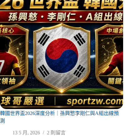
韓國世界盃2026深度分析｜孫興慜李剛仁與A組出線預
測
13 5 月, 2026
2 則留言