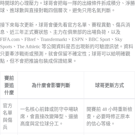
時開球的心理壓力。球哥會把每一隊的出線條件拆成積分、淨勝
球、進球數與直接對戰四個層次，避免只用名氣判斷。
接下來每次更新，球哥會優先看官方名單、賽程異動、傷兵消
息、近三年正式賽狀態、主力在俱樂部的出場負荷，以及
FIFA.com、FBref、Transfermarkt、ESPN、BBC Sport、Sky
Sports、The Athletic 等公開資料是否出現新的可驗證訊號。資料
只要牽涉戰術或預測，就會保留不確定性；球哥可以給明確觀
點，但不會把推論包裝成保證結果。
賽前
要追
為什麼會影響判斷
球哥更新方式
什麼
官方
一名核心前鋒或防守中場缺
開賽前 48 小時重新檢
名單
席，會直接改變陣型、逼搶
查，必要時修正原本
與傷
高度與定位球分工。
的信心等級。
兵