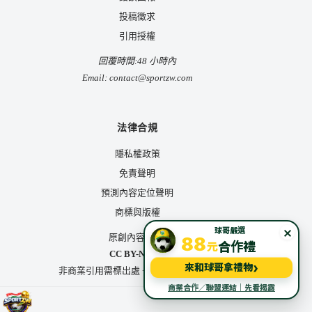
投稿徵求
引用授權
回覆時間:48 小時內
Email:
contact@sportzw.com
法律合規
隱私權政策
免責聲明
預測內容定位聲明
商標與版權
×
球哥嚴選
原創內容授權:
88
元
合作禮
CC BY-NC 4.0
›
來和球哥拿禮物
非商業引用需標出處 + 回連 sportzw.com
商業合作／聯盟連結｜先看揭露