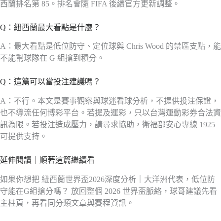
西蘭排名第 85。排名會隨 FIFA 後續官方更新調整。
Q：紐西蘭最大看點是什麼？
A：最大看點是低位防守、定位球與 Chris Wood 的禁區支點，能
不能幫球隊在 G 組搶到積分。
Q：這篇可以當投注建議嗎？
A：不行。本文是賽事觀察與球迷看球分析，不提供投注保證，
也不導流任何博彩平台。若提及運彩，只以台灣運動彩券合法資
訊為限。若投注造成壓力，請尋求協助，衛福部安心專線 1925
可提供支持。
延伸閱讀｜順著這篇繼續看
如果你想把 紐西蘭世界盃2026深度分析｜大洋洲代表，低位防
守能在G組搶分嗎？ 放回整個 2026 世界盃脈絡，球哥建議先看
主柱頁，再看同分類文章與賽程資訊。