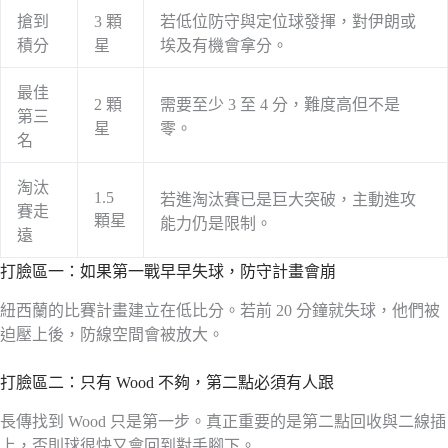
搶到
3 顆
若低位防守與定位球發揮，對伊朗或
積分
星
埃及有機會拿分。
最佳
2 顆
需要至少 3 至 4 分，難度高但不是
第三
星
零。
名
淘汰
1.5
若進淘汰賽已是巨大突破，主動進攻
賽走
顆星
能力仍是限制。
遠
打臉區一：如果第一戰早早失球，防守計畫會崩
紐西蘭的比賽計畫建立在低比分。若前 20 分鐘就失球，他們被
迫壓上後，防線空間會被放大。
打臉區二：只有 Wood 不夠，第二點必須有人跟
長傳找到 Wood 只是第一步。真正重要的是第二點回收與二線插
上，否則球很快又會回到對手腳下。