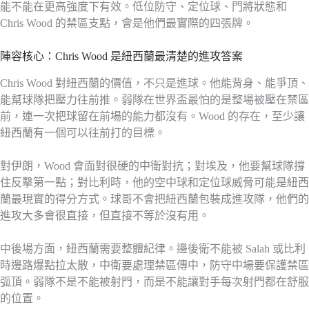
能不能在更高強度下有效。低位防守、定位球、門將狀態和
Chris Wood 的禁區支點，會是他們最實際的四張牌。
陣容核心：Chris Wood 是紐西蘭最清楚的進攻答案
Chris Wood 對紐西蘭的價值，不只是進球。他能背身、能爭頂、
能幫球隊把壓力往前推。弱隊在世界盃最怕的是整場被壓在禁區
前，連一次把球留在前場的能力都沒有。Wood 的存在，至少讓
紐西蘭有一個可以往前打的目標。
對伊朗，Wood 會面對很硬的中衛對抗；對埃及，他要幫球隊撐
住反擊第一點；對比利時，他的空中球和定位球威脅可能是紐西
蘭最現實的得分方式。球哥不會把紐西蘭包裝成進攻隊，他們的
進攻大多會很直接，但直接不等於沒有用。
中後場方面，紐西蘭需要整體紀律。邊後衛不能被 Salah 或比利
時邊路爆點拉太散，中衛要處理禁區傳中，防守中場要保護禁區
弧頂。弱隊不是不能被射門，而是不能讓對手每次射門都在舒服
的位置。