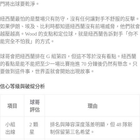
門將出球要乾淨。
紐西蘭最怕的是整場只有防守，沒有任何讓對手不舒服的反擊。
如果伊朗、埃及、比利時都知道紐西蘭沒有前場威脅，他們就會
越壓越高。Wood 的支點和定位球，就是紐西蘭告訴對手「你不
能完全不怕我」的方式。
球哥會把紐西蘭排在 G 組第四，但這不等於沒有看點。紐西蘭
的看點是能不能把至少一場比賽拖進 70 分鐘後仍然有懸念。只
要做到這件事，世界盃就會開始出現故事。
信心等級與破綻分析
球哥
項目
理由
評估
小組
2 顆
排名與陣容深度落差明顯，但 48 隊新
出線
星
制保留第三名希望。