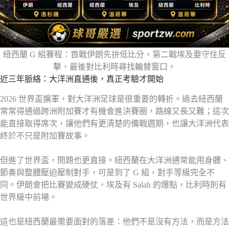
紐西蘭 G 組賽程：首戰伊朗先拚低比分，第二戰埃及要守住反
擊，最後對比利時尋找輪替窗口。
近三年脈絡：大洋洲直通後，真正考驗才開始
2026 世界盃擴軍，對大洋洲足球是很重要的轉折。過去紐西蘭
常常得通過跨洲附加賽才有機會進決賽圈，路線又長又難；這次
能直接取得席次，讓他們有更清楚的備戰週期，也讓大洋洲代表
終於不只是附加賽故事。
但進了世界盃，問題也更直接。紐西蘭在大洋洲通常能用身體、
節奏與整體壓迫壓制對手，可是到了 G 組，對手等級完全不
同。伊朗會把比賽變成硬仗，埃及有 Salah 的爆點，比利時則有
世界級中前場。
這也是紐西蘭最需要面對的落差：他們不是沒有方法，而是方法