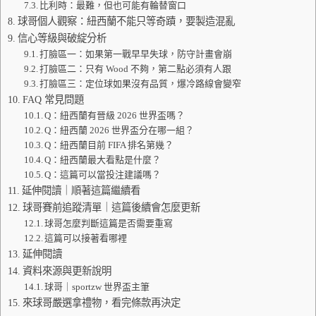
比利時：最難，但也可能有輪替窗口
球哥個人觀察：紐西蘭不能只等奇蹟，要製造混亂
信心等級與破綻分析
打臉區一：如果第一戰早早失球，防守計畫會崩
打臉區二：只有 Wood 不夠，第二點必須有人跟
打臉區三：定位球如果沒有品質，爆冷路線會變窄
FAQ 常見問題
Q：紐西蘭有晉級 2026 世界盃嗎？
Q：紐西蘭 2026 世界盃分在哪一組？
Q：紐西蘭目前 FIFA 排名第幾？
Q：紐西蘭最大看點是什麼？
Q：這篇可以當投注建議嗎？
延伸閱讀｜順著這篇繼續看
球哥賽前追蹤清單｜這篇後續會怎麼更新
球哥怎麼判斷這篇是否需要重寫
這篇可以接著看哪裡
延伸閱讀
資料來源與更新說明
球哥｜sportzw 世界盃主筆
來球哥嚴選拿禮物，看完條款再決定