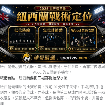
紐西蘭最現實的武器，是把比賽拖慢、守住禁區，再靠定位球與
Wood 的支點創造機會。
戰術看點：紐西蘭要把三場都拖進深水區
紐西蘭最理想的比賽節奏，是前 20 分鐘不失球，中段把對手拖
到急，然後靠定位球、界外球、長傳第二點或門將開球製造一兩
次混亂。這聽起來不漂亮，但對排名第 85 的球隊來說，非常合
理。