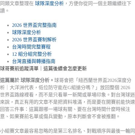
同類文章整理在
球隊深度分析
，方便你從同一個主題繼續往下
讀。
2026 世界盃完整指南
球隊深度分析
2026 世界盃賽制解析
台灣時間完整賽程
12 組分組完整分析
台灣直播與轉播指南
球哥賽前追蹤清單｜這篇後續會怎麼更新
這篇屬於 球隊深度分析。
球哥會把「紐西蘭世界盃2026深度分
析｜大洋洲代表，低位防守能在G組搶分嗎？」放回整個 2026
世界盃路線裡看，而不是只看單一新聞或單場印象。對台灣球迷
來說，真正有用的文章不是把資料堆滿，而是要在開賽前能快速
回答三件事：這篇跟哪一場球有關、要在台灣時間什麼時候注
意、如果賽前名單或傷兵變動，原本判斷會不會被推翻。
小組賽文章最容易忽略的是第三名排名、對戰順序與最後一輪同