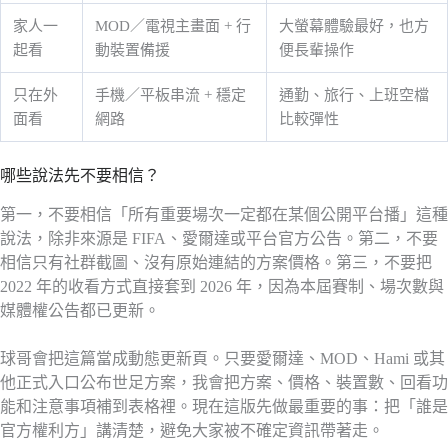
家人一
MOD／電視主畫面 + 行
大螢幕體驗最好，也方
起看
動裝置備援
便長輩操作
只在外
手機／平板串流 + 穩定
通勤、旅行、上班空檔
面看
網路
比較彈性
哪些說法先不要相信？
第一，不要相信「所有重要場次一定都在某個公開平台播」這種
說法，除非來源是 FIFA、愛爾達或平台官方公告。第二，不要
相信只有社群截圖、沒有原始連結的方案價格。第三，不要把
2022 年的收看方式直接套到 2026 年，因為本屆賽制、場次數與
媒體權公告都已更新。
球哥會把這篇當成動態更新頁。只要愛爾達、MOD、Hami 或其
他正式入口公布世足方案，我會把方案、價格、裝置數、回看功
能和注意事項補到表格裡。現在這版先做最重要的事：把「誰是
官方權利方」講清楚，避免大家被不確定資訊帶著走。