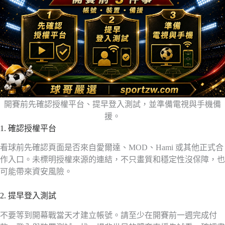
開賽前先確認授權平台、提早登入測試，並準備電視與手機備
援。
1. 確認授權平台
看球前先確認頁面是否來自愛爾達、MOD、Hami 或其他正式合
作入口。未標明授權來源的連結，不只畫質和穩定性沒保障，也
可能帶來資安風險。
2. 提早登入測試
不要等到開幕戰當天才建立帳號。請至少在開賽前一週完成付