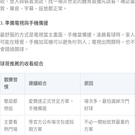
款、登入與裝置測試，找一場非世足的體育直播先試看，確認畫
質、聲音、字幕、投放都正常。
3. 準備電視與手機備援
最舒服的方式是電視當主畫面、手機當備援。凌晨看球時，家人
可能在睡覺，手機加耳機可以避免吵到人；電視出問題時，也不
會錯過開球。
球哥推薦的收看組合
觀賽習
建議組合
原因
慣
整屆都
愛爾達正式世足方案 +
場次多，最怕漏掉冷門
想追
手機備援
好球
主要看
等官方公布場次包或短
不必一開始就買最重的
熱門場
期方案
方案