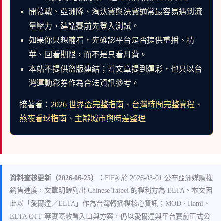
開幕戰、亞洲隊、淘汰賽與決賽通常最容易遇到流
量壓力，建議賽前先登入測試。
如果你只想補看，先確認平台是否提供重播、精
華、回看期限，而不是只看月費。
本站不提供盜版連結；若文章提到運彩，也只以台
灣運動彩券作為合法資訊參考。
接著看：
2026 世界盃完整指南
、
台灣時間完整賽程
、
熬夜看球指南
、
主辦城市與時差整理
資料查核更新（2026-06-25）：
FIFA 於 2026-03-01 公布亞洲媒體權
銷售進度，文章明確列出 Chinese Taipei 的權利方為 ELTA。本文因
此以「愛爾達／ELTA」作為台灣轉播權核心資訊；MOD、Hami、
ELTA OTT 等實際收看入口與方案，仍以愛爾達與平台賽前正式公