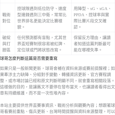
控球隊遇到低位防守、速度
用陣型、xG、xGA、
戰術
型邊鋒遇到三中衛，常常比
PPDA、控球率與實
對位
世界排名更能決定比賽樣
際比賽片段交叉確
貌。
認。
破綻
任何預測都有盲點，尤其世
保留反方理由，讓讀
與打
界盃短賽制很容易被紅牌、
者知道這篇判斷最可
臉區
定位球或門將狀態改寫。
能在哪裡失準。
球哥怎麼判斷這篇是否需要重寫
如果只是一般新聞更新，球哥會補在資料來源或賽前提醒裡；如
果牽涉主力缺陣、分組對手變動、轉播資訊更新、官方賽程調
整，或市場討論已經和原文判斷明顯不同，就會重寫相關段落。
這樣做的目的，是讓舊文不要停在發布當天，也讓讀者看得出文
章有持續維護，而不是一次性堆內容。
本站主要提供世界盃賽事資訊、戰術分析與觀賽內容；想跟著球
哥看賽前重點、傷兵更新、台灣時間提醒與資料來源整理，可以