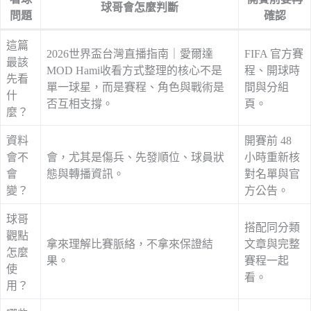
球哥會怎麼判斷
問題
確認
這篇
2026世界盃台灣直播指南｜愛爾達
FIFA 官方賽
最該
MOD Hami收看方式整理的核心不是
程、開球時
先看
單一球星，而是賽程、角色與戰術是
間與分組
什
否互相支撐。
頁。
麼？
資料
開賽前 48
會不
會，尤其是傷兵、先發順位、球員狀
小時重新核
會
態與轉播資訊。
對名單與官
變？
方公告。
球哥
搭配同分類
觀點
拿來理解比賽脈絡，不拿來保證結
文章與完整
怎麼
果。
賽程一起
使
看。
用？