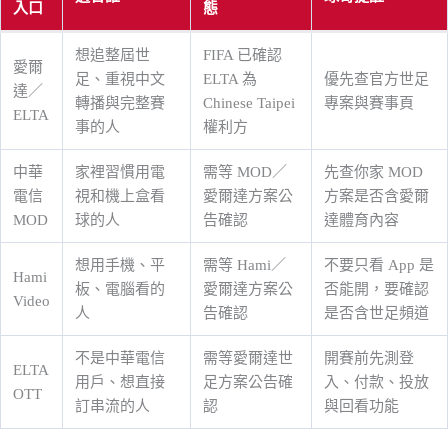
入口
態
想追整屆世
FIFA 已確認
愛爾
足、重視中文
ELTA 為
優先查官方世足
達／
轉播與完整賽
Chinese Taipei
專案與賽事頁
ELTA
事的人
權利方
中華
家裡習慣用電
需等 MOD／
先查你家 MOD
電信
視和機上盒看
愛爾達方案公
方案是否含愛爾
MOD
球的人
告確認
達體育內容
想用手機、平
需等 Hami／
不要只看 App 是
Hami
板、電腦看的
愛爾達方案公
否能開，要確認
Video
人
告確認
是否含世足頻道
不是中華電信
需等愛爾達世
開賽前先測登
ELTA
用戶、想直接
足方案公告確
入、付款、投放
OTT
訂串流的人
認
與回看功能