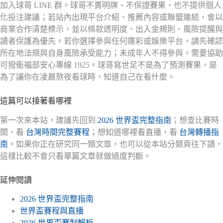
加入球哥 LINE 群。球哥不賣明牌、不保證賽果，也不提供個人
化投注建議；若站內出現平台介紹、推薦內容或聯盟連結，會以
商業合作清楚標示，並以條款透明度、出入金規則、風險提醒與
讀者保護為優先。若你選擇參與任何運彩或娛樂平台，請先確認
所在地法規與自身風險承受能力；未成年人不得參與。需要協助
可撥衛福部安心專線 1925。球哥寫世足不是為了預測賽果，是
為了讓你在凌晨熬夜看球時，知道自己在看什麼。
這篇可以接著看哪裡
第一次來本站，建議先回到
2026 世界盃完整指南
；想查比賽時
間，看
台灣時間完整賽程
；想知道哪裡看直播，看
台灣轉播指
南
。如果你正在研究同一類文章，也可以從本站分類頁往下讀，
這樣比較不會只看單篇文章就做過度判斷。
延伸閱讀
2026 世界盃完整指南
世界盃賽程與直播
2026 世界盃賽制解析