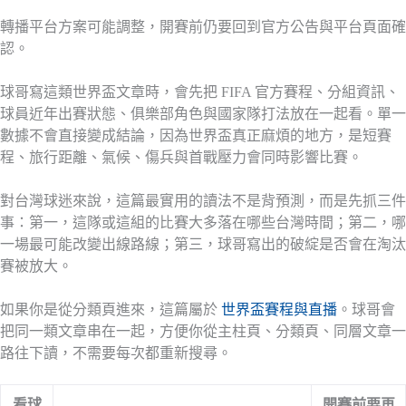
轉播平台方案可能調整，開賽前仍要回到官方公告與平台頁面確
認。
球哥寫這類世界盃文章時，會先把 FIFA 官方賽程、分組資訊、
球員近年出賽狀態、俱樂部角色與國家隊打法放在一起看。單一
數據不會直接變成結論，因為世界盃真正麻煩的地方，是短賽
程、旅行距離、氣候、傷兵與首戰壓力會同時影響比賽。
對台灣球迷來說，這篇最實用的讀法不是背預測，而是先抓三件
事：第一，這隊或這組的比賽大多落在哪些台灣時間；第二，哪
一場最可能改變出線路線；第三，球哥寫出的破綻是否會在淘汰
賽被放大。
如果你是從分類頁進來，這篇屬於
世界盃賽程與直播
。球哥會
把同一類文章串在一起，方便你從主柱頁、分類頁、同層文章一
路往下讀，不需要每次都重新搜尋。
看球
開賽前要再