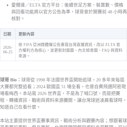
愛爾達／ELTA 官方平台：後續世足方案、裝置數、價格
與回看功能將以官方公告為準，球哥會於開賽前 48 小時再
核對。
日期
更新內容
依 FIFA 亞洲媒體權公告重寫台灣直播資訊，改以 ELTA 官
2026-
方權利方為核心，並更新封面圖、內文檢查圖、FAQ 與資料
06-25
來源。
球哥 Bio：
球哥從 1998 年法國世界盃開始追球，20 多年來每屆
大賽都完整追看；2024 歐國盃 51 場全看，也曾自費飛邁阿密現
場看梅西。本站寫 2026 世界盃，不是為了喊口號，而是把賽
程、轉播資訊、戰術與資料來源攤開，讓台灣球迷凌晨看球時，
知道自己在看什麼。
本站主要提供世界盃賽事資訊、戰術分析與觀賽內容；想跟著球