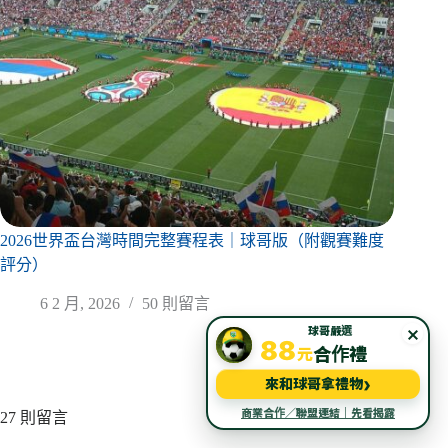
2026世界盃台灣時間完整賽程表｜球哥版（附觀賽難度
評分）
6 2 月, 2026
50 則留言
×
球哥嚴選
88
元
合作禮
›
來和球哥拿禮物
商業合作／聯盟連結｜先看揭露
27 則留言