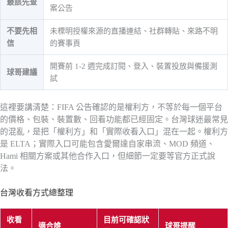
最該先查
案公告
不要先相
未標明授權來源的直播連結、社群轉貼、來路不明
信
的賽事頁
開賽前 1-2 週完成訂閱、登入、裝置投放與備援測
球哥建議
試
這裡要講清楚：FIFA 公告確認的是權利方，不等於每一個平台
的價格、包裝、裝置數、回看功能都已經固定。台灣球迷最常見
的混亂，是把「權利方」和「實際收看入口」混在一起。權利方
是 ELTA；實際入口可能包含愛爾達自家串流、MOD 頻道、
Hami 相關方案或其他合作入口，但細節一定要等官方正式說
法。
台灣收看方式總整理
收看
目前可確認狀
適合誰
球哥提醒