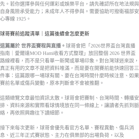
先。若你選擇參與任何運彩或娛樂平台，請先確認所在地法規與
自身風險承受能力；未成年人不得參與。需要協助可撥衛福部安
心專線 1925。
球哥賽前追蹤清單｜這篇後續會怎麼更新
這篇屬於 世界盃賽程與直播。
球哥會把「2026世界盃台灣直播
指南｜愛爾達MOD Hami收看方式整理」放回整個 2026 世界盃
路線裡看，而不是只看單一新聞或單場印象。對台灣球迷來說，
真正有用的文章不是把資料堆滿，而是要在開賽前能快速回答三
件事：這篇跟哪一場球有關、要在台灣時間什麼時候注意、如果
賽前名單或傷兵變動，原本判斷會不會被推翻。
這類總覽文章最怕資訊太散。球哥會把賽制、台灣時間、轉播安
排、資料來源和實際看球情境放在同一條線上，讓讀者先抓到脈
絡，再依照興趣往下讀細節。
接下來每次更新，球哥會優先看官方名單、賽程異動、傷兵消
息、近三年正式賽狀態、主力在俱樂部的出場負荷，以及