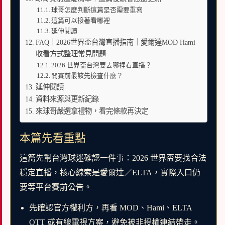
球哥怎麼判斷這篇是否需要重寫
這篇可以接著看哪裡
延伸閱讀
FAQ｜2026世界盃台灣直播指南｜愛爾達MOD Hami
收看方式整理常見問題
2026 世界盃台灣要去哪裡看直播？
開賽前最該先檢查什麼？
延伸閱讀
資料來源與更新紀錄
來球哥嚴選拿禮物，看完條款再決定
本篇先看重點
這篇先幫台灣球迷確認一件事：2026 世界盃要找合法
穩定直播，核心線索是愛爾達／ELTA，實際入口仍
要等平台賽前公告。
先確認官方權利方，再看 MOD、Hami、ELTA
OTT 或有線電視方案，避免被非授權連結帶走。