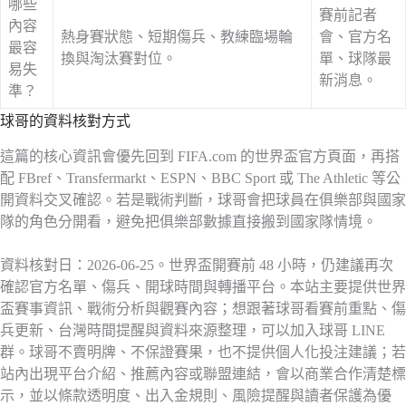
哪些
賽前記者
內容
熱身賽狀態、短期傷兵、教練臨場輪
會、官方名
最容
換與淘汰賽對位。
單、球隊最
易失
新消息。
準？
球哥的資料核對方式
這篇的核心資訊會優先回到 FIFA.com 的世界盃官方頁面，再搭
配 FBref、Transfermarkt、ESPN、BBC Sport 或 The Athletic 等公
開資料交叉確認。若是戰術判斷，球哥會把球員在俱樂部與國家
隊的角色分開看，避免把俱樂部數據直接搬到國家隊情境。
資料核對日：2026-06-25。世界盃開賽前 48 小時，仍建議再次
確認官方名單、傷兵、開球時間與轉播平台。本站主要提供世界
盃賽事資訊、戰術分析與觀賽內容；想跟著球哥看賽前重點、傷
兵更新、台灣時間提醒與資料來源整理，可以加入球哥 LINE
群。球哥不賣明牌、不保證賽果，也不提供個人化投注建議；若
站內出現平台介紹、推薦內容或聯盟連結，會以商業合作清楚標
示，並以條款透明度、出入金規則、風險提醒與讀者保護為優