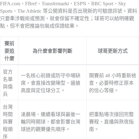
FIFA.com、FBref、Transfermarkt、ESPN、BBC Sport、Sky
Sports、The Athletic 等公開資料是否出現新的可驗證訊號。資料
只要牽涉戰術或預測，就會保留不確定性；球哥可以給明確觀
點，但不會把推論包裝成保證結果。
賽前
要追
為什麼會影響判斷
球哥更新方式
什麼
官方
一名核心前鋒或防守中場缺
開賽前 48 小時重新檢
名單
席，會直接改變陣型、逼搶
查，必要時修正原本
與傷
高度與定位球分工。
的信心等級。
兵
台灣
時間
凌晨場、連續看球與最後一
把重點場次接回完整
與賽
輪同時開球，都會影響台灣
賽程、直播與熬夜指
程順
球迷的觀賽優先順序。
南。
序