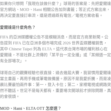
如果你只想問「我現在該做什麼？」球哥的答案是：先把愛爾達
官方網站、MOD、Hami 相關公告加到書籤；等正式方案出來，
再決定要直接訂串流，還是透過既有電信／電視方案收看。
愛爾達是什麼角色？
FIFA 的亞洲媒體權公告不是模糊消息，而是官方商業新聞。公
告提到 FIFA 已在亞洲多個市場完成 2026 世界盃媒體權銷售，
其中 Chinese Taipei 列為 ELTA。這代表台灣市場的權利核心在
愛爾達，不是社群上流傳的「某平台一定全播」或「某頻道一定
有全部場次」。
球哥自己的觀賽經驗也很直接：過去幾屆大賽，我習慣用愛爾達
當主畫面，再用手機或筆電做備援。原因不是我愛折騰，而是凌
晨比賽最怕兩件事：第一，登入卡住；第二，家裡電視或網路突
然不聽話。世足不是每天都有，重要場次開球前才排除問題，真
的會很煩。
MOD、Hami、ELTA OTT 怎麼選？