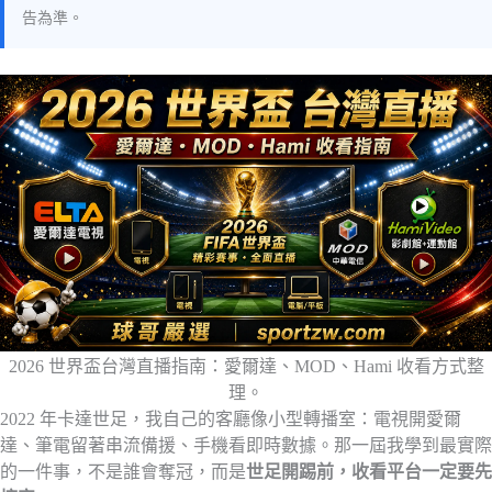
告為準。
2026 世界盃台灣直播指南：愛爾達、MOD、Hami 收看方式整
理。
2022 年卡達世足，我自己的客廳像小型轉播室：電視開愛爾
達、筆電留著串流備援、手機看即時數據。那一屆我學到最實際
的一件事，不是誰會奪冠，而是
世足開踢前，收看平台一定要先