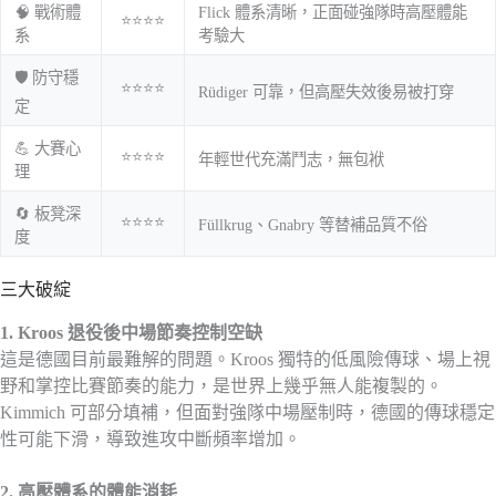
🧠 戰術體
Flick 體系清晰，正面碰強隊時高壓體能
⭐⭐⭐⭐
系
考驗大
🛡️ 防守穩
⭐⭐⭐⭐
Rüdiger 可靠，但高壓失效後易被打穿
定
💪 大賽心
⭐⭐⭐⭐
年輕世代充滿鬥志，無包袱
理
🔄 板凳深
⭐⭐⭐⭐
Füllkrug、Gnabry 等替補品質不俗
度
三大破綻
1. Kroos 退役後中場節奏控制空缺
這是德國目前最難解的問題。Kroos 獨特的低風險傳球、場上視
野和掌控比賽節奏的能力，是世界上幾乎無人能複製的。
Kimmich 可部分填補，但面對強隊中場壓制時，德國的傳球穩定
性可能下滑，導致進攻中斷頻率增加。
2. 高壓體系的體能消耗