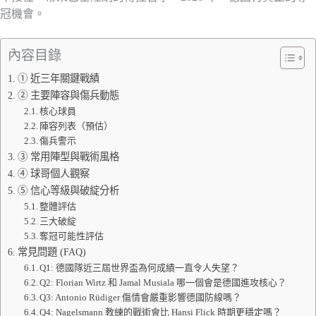
冠機會。
內容目錄
① 近三年關鍵戰績
② 主要陣容與傷兵動態
核心球員
陣容列表（預估）
傷兵警示
③ 常用陣型與戰術風格
④ 球哥個人觀察
⑤ 信心等級與破綻分析
整體評估
三大破綻
奪冠可能性評估
常見問題 (FAQ)
Q1: 德國隊近三屆世界盃為何成績一直令人失望？
Q2: Florian Wirtz 和 Jamal Musiala 哪一個會是德國進攻核心？
Q3: Antonio Rüdiger 傷情會嚴重影響德國防線嗎？
Q4: Nagelsmann 教練的戰術會比 Hansi Flick 時期更穩定嗎？