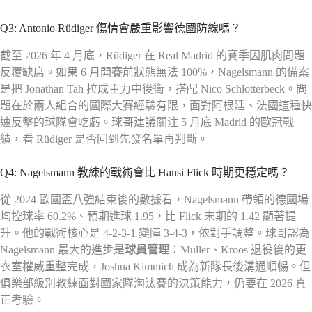
Q3: Antonio Rüdiger 傷情會嚴重影響德國防線嗎？
截至 2026 年 4 月底，Rüdiger 在 Real Madrid 的賽季因肌肉問題
反覆缺席。如果 6 月開賽前狀態無法 100%，Nagelsmann 的備案
是把 Jonathan Tah 拉成主力中後衛，搭配 Nico Schlotterbeck。問
題在於兩人組合的國際大賽經驗有限，面對阿根廷、法國這種快
速反擊的球隊會吃虧。球哥建議關注 5 月底 Madrid 的歐冠戰
績，看 Rüdiger 是否回到先發名單再判斷。
Q4: Nagelsmann 教練的戰術會比 Hansi Flick 時期更穩定嗎？
從 2024 歐國盃八強結束後的數據看，Nagelsmann 帶領的德國場
均控球率 60.2%、預期進球 1.95，比 Flick 末期的 1.42 顯著提
升。他的戰術核心是 4-2-3-1 變陣 3-4-3，依對手調整。球哥認為
Nagelsmann 最大的進步是
球員管理
：Müller、Kroos 退役後的更
衣室權威重整完成，Joshua Kimmich 成為新隊長後溝通順暢。但
俱樂部級別教練面對國家隊淘汰賽的決策能力，仍要在 2026 真
正考驗。