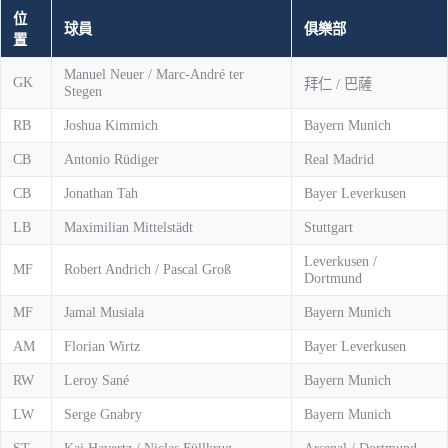
位
球員
俱樂部
置
Manuel Neuer / Marc-André ter
GK
拜仁 / 巴薩
Stegen
RB
Joshua Kimmich
Bayern Munich
CB
Antonio Rüdiger
Real Madrid
CB
Jonathan Tah
Bayer Leverkusen
LB
Maximilian Mittelstädt
Stuttgart
Leverkusen /
MF
Robert Andrich / Pascal Groß
Dortmund
MF
Jamal Musiala
Bayern Munich
AM
Florian Wirtz
Bayer Leverkusen
RW
Leroy Sané
Bayern Munich
LW
Serge Gnabry
Bayern Munich
ST
Kai Havertz / Niclas Füllkrug
Arsenal / Dortmund