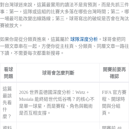
對台灣球迷來說，這篇最實用的讀法不是背預測，而是先抓三件
事：第一，這隊或這組的比賽大多落在哪些台灣時間；第二，哪
一場最可能改變出線路線；第三，球哥寫出的破綻是否會在淘汰
賽被放大。
如果你是從分類頁進來，這篇屬於
球隊深度分析
。球哥會把同
一類文章串在一起，方便你從主柱頁、分類頁、同層文章一路往
下讀，不需要每次都重新搜尋。
看球
開賽前要再
球哥會怎麼判斷
問題
確認
這篇
2026 世界盃德國深度分析：Wirtz +
FIFA 官方賽
最該
Musiala 能終結世代低谷嗎？的核心不
程、開球時
先看
是單一球星，而是賽程、角色與戰術
間與分組
什
是否互相支撐。
頁。
麼？
資料
開賽前 48