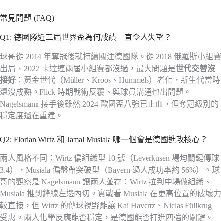
常見問題 (FAQ)
Q1: 德國隊近三屆世界盃為何成績一直令人失望？
球哥從 2014 年奪冠後就持續關注德國隊。從 2018 俄羅斯小組賽
出局、2022 卡達連兩屆小組賽都沒過，最大問題是
世代交替沒
接好
：黃金世代（Müller、Kroos、Hummels）老化，新生代當時
還沒成熟。Flick 時期戰術反覆、與球員溝通也出問題。
Nagelsmann 接手後雖然 2024 歐國盃八強已止血，但奪冠級別的
穩定度還在重建。
Q2: Florian Wirtz 和 Jamal Musiala 哪一個會是德國進攻核心？
兩人風格不同：Wirtz 偏組織型 10 號（Leverkusen 場均關鍵傳球
3.4），Musiala 偏盤帶突破型（Bayern 過人成功率約 56%）。球
哥的觀察是 Nagelsmann 讓兩人並存：Wirtz 拉到中場做組織、
Musiala 推到鋒線左邊內切。實戰看 Musiala 在更高位置的破壞力
較直接，但 Wirtz 的傳球視野能讓 Kai Havertz、Niclas Füllkrug
受惠。兩人化學反應能否穩定，是德國能否打進四強的關鍵。