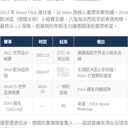
2023 年 Hansi Flick 接任後，以 Wirtz 為核心重塑攻擊架構。2024
歐洲盃（德國主辦）小組賽全勝，八強淘汰西班牙前表現亮眼，
最終以 1:2 落敗，但展現的年輕活力讓德國球迷重燃希望。
賽事
時間
結果
備註
2022 世界盃小
🇩🇪 小
連續兩屆世界盃小組未出
2022.12
組賽
組出局
線
2024 歐洲盃四
🇩🇪 1–
主場歐洲盃止步四強，
2024.07
2 🇪🇸
強
Wirtz 打進精彩進球
2024/25 世界
2024–
✅ 順利
Flick 體系持續成熟
25
盃資格賽
晉級
FIFA 排名
來源：FIFA World
—
#5
Rankings
（2025.04）
儘管遭遇低谷，德國的重建速度驚人——這就是擁有頂尖足球培