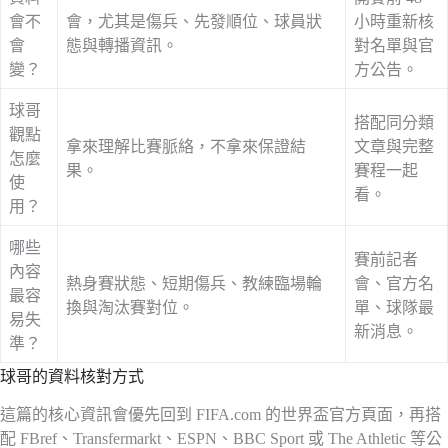
會不
會，尤其是傷兵、先發順位、球員狀
小時重新核
會
態與轉播資訊。
對名單與官
變？
方公告。
球哥
搭配同分類
觀點
拿來理解比賽脈絡，不拿來保證結
文章與完整
怎麼
果。
賽程一起
使
看。
用？
哪些
賽前記者
內容
熱身賽狀態、短期傷兵、教練臨場輪
會、官方名
最容
換與淘汰賽對位。
單、球隊最
易失
新消息。
準？
球哥的資料核對方式
這篇的核心資訊會優先回到 FIFA.com 的世界盃官方頁面，再搭
配 FBref、Transfermarkt、ESPN、BBC Sport 或 The Athletic 等公