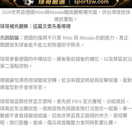
2026世界盃德國Wirtz與Musiala戰術觀察補充圖，供台灣球迷快
速抓重點。
球哥補充觀察｜這篇文章先看哪裡
先說結論：
德國的復興不只靠 Wirtz 與 Musiala 的創造力，真正
關鍵是失球後能不能立刻恢復防守秩序。
球哥會看德國的中場站位、邊後衛前插後的補位、以及禁區前沿
第二落點控制。
德國最怕漂亮控球變成空轉，若沒有穩定終結與反擊保護，面對
速度型對手會很辛苦。
球哥寫這類世界盃文章時，會先把 FIFA 官方賽程、分組資訊、
球員近年出賽狀態、俱樂部角色與國家隊打法放在一起看。單一
數據不會直接變成結論，因為世界盃真正麻煩的地方，是短賽
程、旅行距離、氣候、傷兵與首戰壓力會同時影響比賽。