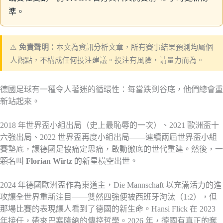
準。
⚠️
免責聲明：
本文為資訊分析文章，所有賽事結果預測均屬個
人觀點，不構成任何投注建議。投注有風險，請量力而為。
德國足球有一種令人著迷的循環性：每當跌到谷底，他們總會重
新站起來。
2018 年世界盃小組出局（史上最恥辱的一次）、2021 歐洲盃十
六強出局、2022 世界盃再度小組出局——連續兩屆世界盃小組
賽墊底，讓德國足協痛定思痛，啟動徹底的世代重建。然後，一
顆名叫
Florian Wirtz
的新星橫空出世。
2024 年德國歐洲盃作為東道主，Die Mannschaft 以充滿活力的進
攻讓全世界重新注目——雙然四強便被西班牙淘汰（1:2），但
那場比賽的表現讓人看到了德國的新生命。Hansi Flick 在 2023
年接任，帶來巴塞隆納的傳控哲學。2026 年，德國有真正的奪