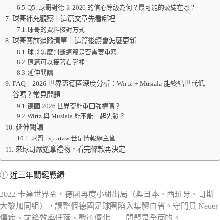
Q5: 球哥對德國 2026 的信心等級為何？最可能的破綻在哪？
球哥補充觀察｜這篇文章先看哪裡
球哥的資料核對方式
球哥賽前追蹤清單｜這篇後續會怎麼更新
球哥怎麼判斷這篇是否需要重寫
這篇可以接著看哪裡
延伸閱讀
FAQ｜2026 世界盃德國深度分析：Wirtz + Musiala 能終結世代低
谷嗎？常見問題
德國 2026 世界盃能重回強權嗎？
Wirtz 與 Musiala 能不能一起先發？
延伸閱讀
球哥 · sportzw 世足情報網主筆
來球哥嚴選拿禮物，看完條款再決定
① 近三年關鍵戰績
2022 卡達世界盃，德國再度小組出局（與日本、西班牙、哥斯
大黎加同組），讓整個德國足球圈陷入集體自省。守門員 Neuer
傷病、前鋒效率低落、戰術僵化——問題是全面的。