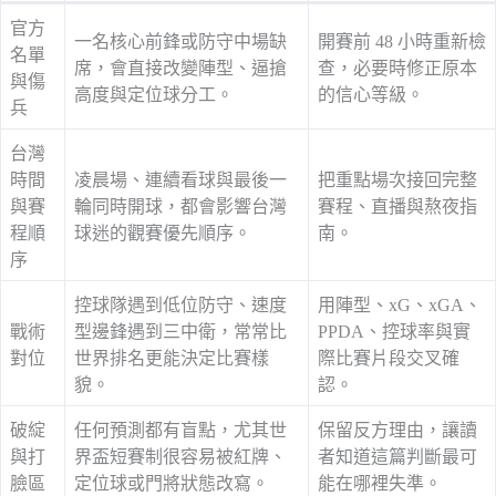
官方
一名核心前鋒或防守中場缺
開賽前 48 小時重新檢
名單
席，會直接改變陣型、逼搶
查，必要時修正原本
與傷
高度與定位球分工。
的信心等級。
兵
台灣
時間
凌晨場、連續看球與最後一
把重點場次接回完整
與賽
輪同時開球，都會影響台灣
賽程、直播與熬夜指
程順
球迷的觀賽優先順序。
南。
序
控球隊遇到低位防守、速度
用陣型、xG、xGA、
戰術
型邊鋒遇到三中衛，常常比
PPDA、控球率與實
對位
世界排名更能決定比賽樣
際比賽片段交叉確
貌。
認。
破綻
任何預測都有盲點，尤其世
保留反方理由，讓讀
與打
界盃短賽制很容易被紅牌、
者知道這篇判斷最可
臉區
定位球或門將狀態改寫。
能在哪裡失準。