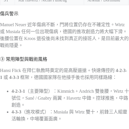
傷兵警示
Manuel Neuer 近年傷病不斷，門將位置仍存在不確定性。Wirtz
或 Musiala 任何一位出現傷病，德國的進攻創造力將大幅下滑。
後腰位置在 Kroos 退役後尚未找到真正的接班人，是目前最大的
戰術隱憂。
③ 常用陣型與戰術風格
Hansi Flick 在拜仁執教時奠定的是高壓逼搶 + 快速傳控的
4-2-3-
1
或
4-3-3
框架，德國國家隊在他接手後也採用同樣路線：
4-2-3-1
（主要陣型）：Kimmich + Andrich 雙後腰，Wirtz 十
號位，Sané / Gnabry 兩翼，Havertz 中鋒。控球推進，中路
創造。
4-3-3
（進攻模式）：Musiala 與 Wirtz 雙十，前鋒三人組靈
活輪換，中場覆蓋面廣。