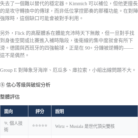
失去了一個難以替代的穩定器。Kimmich 可以補位，但他更擅長
的是攻守轉換中的傳球，而非低位掌控節奏的那種功能。在對陣
強隊時，這個缺口可能會被對手利用。
另外，Flick 的高壓體系在體能充沛時天下無敵，但一旦對手找
到身後空間或比賽進入補時階段，後衛線的集中度就會有所下
滑。德國與西班牙的四強輸球，正是在 90+ 分鐘被逆轉的——
這不是偶然。
Group E 對陣象牙海岸、厄瓜多、庫拉索，小組出線問題不大。
⑤ 信心等級與破綻分析
整體評估
面向
評分
說明
🏃 個人技
⭐⭐⭐⭐⭐
Wirtz + Musiala 是世代頂尖雙核
術