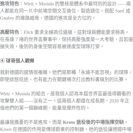
進攻特色
：Wirtz + Musiala 的雙核是體系中最特別的設計——兩
人都能在同一片中前場空間交互換位、製造錯位。搭配 Sané 或
Gnabry 的邊路威脅，德國的進攻是全方位的。
高壓特色
：Flick 要求全線高位逼搶，這對球員體能要求極高。
在長達 7 場的世界盃賽事中，保持高壓強度是一大考驗，且若逼
搶失效，後防的身後空間容易被速度型球隊打穿。
④ 球哥個人觀察
我對德國的感情很複雜。他們是那種「永遠不能忽視」的球隊，
即使狀態低迷，也有能力在關鍵場次打出教科書級別的比賽。
Wirtz + Musiala 的組合，是我個人認為本屆世界盃最值得觀看的
攻擊雙人組——沒有之一。這兩個人都還在成長期，2026 年正
值他們的第一個巔峰期，能量是爆炸性的。
最讓我擔憂的不是進攻，而是
Kroos 退役後的中場指揮空缺
。
Kroos 在德國的作用是傳球節奏的控制器，他的退役讓德國中場