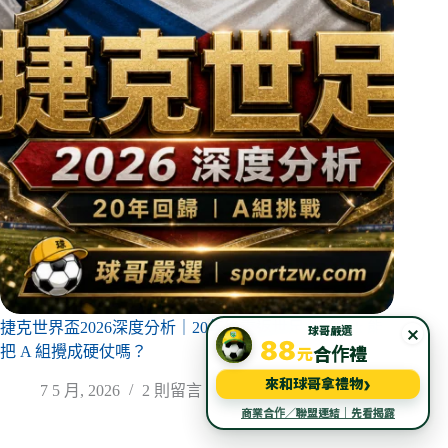
捷克世界盃2026深度分析｜20年後重返世足，Schick 能
×
球哥嚴選
88
把 A 組攪成硬仗嗎？
元
合作禮
›
來和球哥拿禮物
7 5 月, 2026
2 則留言
商業合作／聯盟連結｜先看揭露