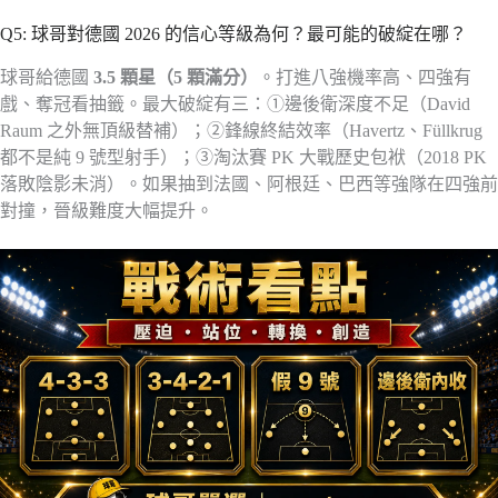
Q5: 球哥對德國 2026 的信心等級為何？最可能的破綻在哪？
球哥給德國
3.5 顆星（5 顆滿分）
。打進八強機率高、四強有
戲、奪冠看抽籤。最大破綻有三：①邊後衛深度不足（David
Raum 之外無頂級替補）；②鋒線終結效率（Havertz、Füllkrug
都不是純 9 號型射手）；③淘汰賽 PK 大戰歷史包袱（2018 PK
落敗陰影未消）。如果抽到法國、阿根廷、巴西等強隊在四強前
對撞，晉級難度大幅提升。