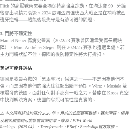
Flick 的高壓戰術需要全場保持高強度跑動，在淘汰賽 90+ 分鐘
後會出現精力衰退。2024 歐洲盃四強德西大戰正是在補時被西
班牙逆轉——體能後段失守是有跡可循的問題。
3. 門將不確定性
Manuel Neuer 傷病史豐富（2022/23 賽季曾因滑雪受傷長期缺
陣），Marc-André ter Stegen 則在 2024/25 賽季也遭遇重傷。若
主力門將狀態不佳，德國的後防穩定性將大打折扣。
奪冠可能性評估
德國是我最喜歡的「黑馬奪冠」候選之一——不是因為他們不
強，而是因為他們的強大往往超出賠率預期。Wirtz + Musiala 雙
核爆發的德國，面對任何對手都有一戰之力。若能在 Kroos 真空
中找到解決方案，德國的奪冠可能性是真實的。
⚠️ 本文所有評估均基於 2026 年 4 月前的公開賽事數據，賽前陣容、傷兵
及戰術調整均可能影響實際結果。來源：FIFA World
Rankings（2025.04）、Transfermarkt、FBref、Bundesliga官方數據。