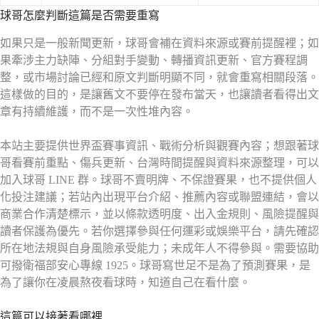
球哥怎麼判斷這篇是否需要重寫
如果只是一般新聞更新，球哥會補在資料來源或賽前提醒裡；如
果牽涉主力缺陣、分組對手變動、轉播資訊更新、官方賽程調
整，或市場討論已經和原文判斷明顯不同，就會重寫相關段落。
這樣做的目的，是讓舊文不要停在發布當天，也讓讀者看得出文
章有持續維護，而不是一次性堆內容。
本站主要提供世界盃賽事資訊、戰術分析與觀賽內容；想跟著球
哥看賽前重點、傷兵更新、台灣時間提醒與資料來源整理，可以
加入球哥 LINE 群。球哥不賣明牌、不保證賽果，也不提供個人
化投注建議；若站內出現平台介紹、推薦內容或聯盟連結，會以
商業合作清楚標示，並以條款透明度、出入金規則、風險提醒與
讀者保護為優先。若你選擇參與任何運彩或娛樂平台，請先確認
所在地法規與自身風險承受能力；未成年人不得參與。需要協助
可撥衛福部安心專線 1925。球哥寫世足不是為了預測賽果，是
為了讓你在凌晨熬夜看球時，知道自己在看什麼。
這篇可以接著看哪裡