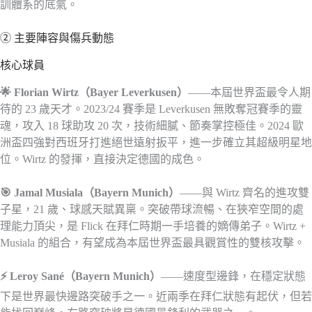
訓體系的底氣。
② 主要陣容與傷兵動態
核心球員
🌟 Florian Wirtz（Bayer Leverkusen）
——本屆世界盃最令人期
待的 23 歲天才。2023/24 賽季是 Leverkusen 無敗奪冠賽季的靈
魂，攻入 18 球助攻 20 次，技術細膩、節奏掌控極佳。2024 歐
洲盃四強對西班牙打進絕世遠射扳平，進一步確立其超級明星地
位。Wirtz 的發揮，直接決定德國的成色。
🎯 Jamal Musiala（Bayern Munich）
——與 Wirtz 齊名的進攻雙
子星，21 歲、球感天賦異稟。突破帶球流暢、在狹窄空間的處
理能力頂尖，是 Flick 在拜仁時期一手培養的嫡傳弟子。Wirtz +
Musiala 的組合，有望成為本屆世界盃最具觀賞性的雙核攻擊。
⚡ Leroy Sané（Bayern Munich）
——速度型邊鋒，在穩定狀態
下是世界最快邊路突破手之一。近兩季在拜仁狀態有起伏，但若