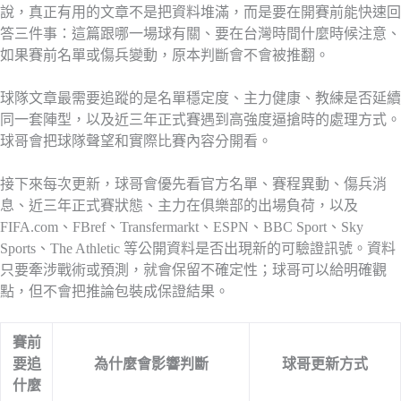
說，真正有用的文章不是把資料堆滿，而是要在開賽前能快速回
答三件事：這篇跟哪一場球有關、要在台灣時間什麼時候注意、
如果賽前名單或傷兵變動，原本判斷會不會被推翻。
球隊文章最需要追蹤的是名單穩定度、主力健康、教練是否延續
同一套陣型，以及近三年正式賽遇到高強度逼搶時的處理方式。
球哥會把球隊聲望和實際比賽內容分開看。
接下來每次更新，球哥會優先看官方名單、賽程異動、傷兵消
息、近三年正式賽狀態、主力在俱樂部的出場負荷，以及
FIFA.com、FBref、Transfermarkt、ESPN、BBC Sport、Sky
Sports、The Athletic 等公開資料是否出現新的可驗證訊號。資料
只要牽涉戰術或預測，就會保留不確定性；球哥可以給明確觀
點，但不會把推論包裝成保證結果。
賽前
要追
為什麼會影響判斷
球哥更新方式
什麼