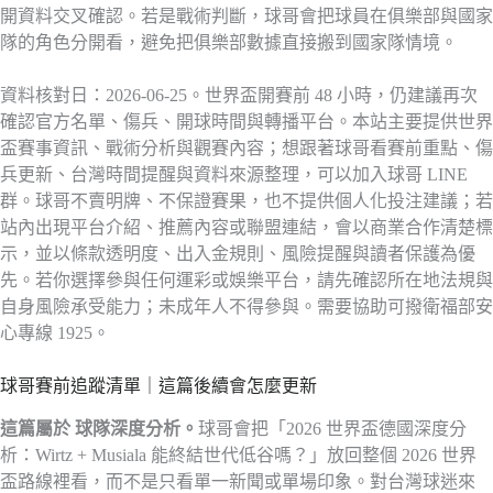
開資料交叉確認。若是戰術判斷，球哥會把球員在俱樂部與國家
隊的角色分開看，避免把俱樂部數據直接搬到國家隊情境。
資料核對日：2026-06-25。世界盃開賽前 48 小時，仍建議再次
確認官方名單、傷兵、開球時間與轉播平台。本站主要提供世界
盃賽事資訊、戰術分析與觀賽內容；想跟著球哥看賽前重點、傷
兵更新、台灣時間提醒與資料來源整理，可以加入球哥 LINE
群。球哥不賣明牌、不保證賽果，也不提供個人化投注建議；若
站內出現平台介紹、推薦內容或聯盟連結，會以商業合作清楚標
示，並以條款透明度、出入金規則、風險提醒與讀者保護為優
先。若你選擇參與任何運彩或娛樂平台，請先確認所在地法規與
自身風險承受能力；未成年人不得參與。需要協助可撥衛福部安
心專線 1925。
球哥賽前追蹤清單｜這篇後續會怎麼更新
這篇屬於 球隊深度分析。
球哥會把「2026 世界盃德國深度分
析：Wirtz + Musiala 能終結世代低谷嗎？」放回整個 2026 世界
盃路線裡看，而不是只看單一新聞或單場印象。對台灣球迷來