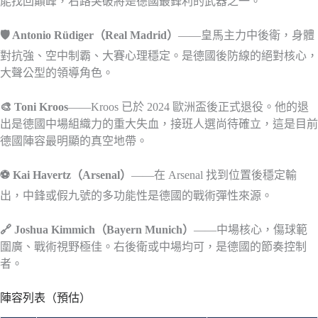
能找回巔峰，右路突破將是德國最鋒利的武器之一。
🛡️ Antonio Rüdiger（Real Madrid）
——皇馬主力中後衛，身體
對抗強、空中制霸、大賽心理穩定。是德國後防線的絕對核心，
大聲公型的領導角色。
🎨 Toni Kroos
——Kroos 已於 2024 歐洲盃後正式退役。他的退
出是德國中場組織力的重大失血，接班人選尚待確立，這是目前
德國陣容最明顯的真空地帶。
⚽ Kai Havertz（Arsenal）
——在 Arsenal 找到位置後穩定輸
出，中鋒或假九號的多功能性是德國的戰術彈性來源。
🔗 Joshua Kimmich（Bayern Munich）
——中場核心，傷球範
圍廣、戰術視野極佳。右後衛或中場均可，是德國的節奏控制
者。
陣容列表（預估）