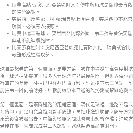
瑞典高點 vs 突尼西亞禁區盯人：傳中與角球是瑞典最直觀
的得分路線。
突尼西亞反擊第一腳 vs 瑞典壓上後保護：突尼西亞不能只
解圍，必須有人接應。
瑞典中場二點球 vs 突尼西亞防線外圍：第二落點會決定瑞
典能不能連續施壓。
比賽節奏控制：突尼西亞若能讓比賽碎片化，瑞典就會比
較難形成連續攻勢。
球哥最想看的第一個畫面，是雙方第一次在中場發生高強度對抗
後，球會往哪邊滾。很多人看球會盯著最後射門，但世界盃小組
賽真正的差距，往往出現在射門前 8 秒。誰能搶下第二落點，誰
能把第一腳向前傳好，誰就能讓原本普通的攻勢變成禁區危機。
第二個畫面，是兩隊邊路的距離管理。現代足球裡，邊路不是只
有傳中，而是用寬度拉開對手防線，再把球送進肋部。防守方如
果邊後衛被吸出去，中衛與後腰之間就會露出短暫空檔；進攻方
若能在那一瞬間完成第三人跑動，就能製造高品質射門。