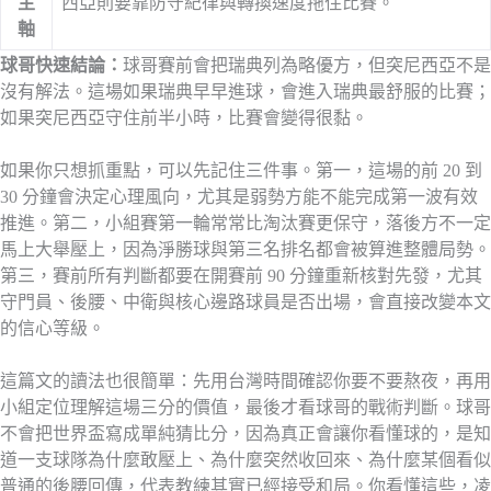
主
西亞則要靠防守紀律與轉換速度拖住比賽。
軸
球哥快速結論：
球哥賽前會把瑞典列為略優方，但突尼西亞不是
沒有解法。這場如果瑞典早早進球，會進入瑞典最舒服的比賽；
如果突尼西亞守住前半小時，比賽會變得很黏。
如果你只想抓重點，可以先記住三件事。第一，這場的前 20 到
30 分鐘會決定心理風向，尤其是弱勢方能不能完成第一波有效
推進。第二，小組賽第一輪常常比淘汰賽更保守，落後方不一定
馬上大舉壓上，因為淨勝球與第三名排名都會被算進整體局勢。
第三，賽前所有判斷都要在開賽前 90 分鐘重新核對先發，尤其
守門員、後腰、中衛與核心邊路球員是否出場，會直接改變本文
的信心等級。
這篇文的讀法也很簡單：先用台灣時間確認你要不要熬夜，再用
小組定位理解這場三分的價值，最後才看球哥的戰術判斷。球哥
不會把世界盃寫成單純猜比分，因為真正會讓你看懂球的，是知
道一支球隊為什麼敢壓上、為什麼突然收回來、為什麼某個看似
普通的後腰回傳，代表教練其實已經接受和局。你看懂這些，凌