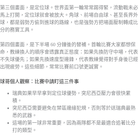
第三個畫面，是定位球。世界盃第一輪常常踢得緊，流動戰未必
馬上打開，定位球就會被放大。角球、前場自由球、甚至長界外
球，都是弱勢方偷到進球的路線，也是強勢方把場面壓制轉成比
分的務實工具。
第四個畫面，是下半場 60 分鐘後的替補。首輪比賽大家都想保
命，教練換人的順序會透露真正態度：如果先換防守中場，代表
不失球優先；如果先換速度型邊鋒，代表教練覺得對手身後已經
出現疲勞。這些細節，常常比賽前口號更誠實。
球哥個人觀察：比賽中請盯這三件事
瑞典如果早早拿到定位球優勢，突尼西亞壓力會很快累
積。
突尼西亞需要避免在禁區邊緣犯規，否則等於送瑞典最熟
悉的武器。
這場的第一球非常重要，因為兩隊都不是最適合追著比分
打的類型。