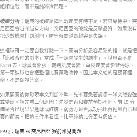
組順位戰，而不是純粹冷門題。
破綻分析：
瑞典的破綻是陣地戰速度有時不足，若只靠傳中，突
尼西亞會越守越有方向。突尼西亞的破綻是反擊品質，如果沒有
把少數機會打到射門，防守時間越長越容易失誤。
這裡球哥一定要自我打臉一下。賽前分析最容易犯的錯，就是把
「比較合理的劇本」當成「一定會發生的劇本」。世界盃不是
Excel 表，球員會緊張，裁判尺度會變，草皮速度會影響傳球，
第一顆進球也會把整個比賽策略改掉。因此本文給的是觀賽框
架，不是保證答案。
如果開賽後你發現本文判斷不準，先不要急著說哪一隊突然變強
或變弱。請先看三個原因：先發是否和賽前預期不同、前 15 分
鐘是否出現早早進球或紅牌、弱勢方是否成功把比賽拖到自己想
要的節奏。把這三件事看懂，比單純猜比分更有價值。
FAQ：瑞典 vs 突尼西亞 賽前常見問題