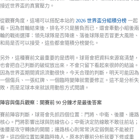
接近世界盃的真實壓力。
從觀賽角度，這場可以搭配本站的
2026 世界盃分組積分榜
一起
看。因為首輪結束後，排名不只是勝負而已，還會牽動小組後兩
輪的戰術選擇：領先球隊是否降速、落後球隊是否冒更大風險、
和局是否可以接受，這些都會隨積分榜變化。
另外，這種賽前文最重要的是透明。球哥會把資料來源寫清楚，
也會把自己判斷的破綻放出來，不會只留下看起來很帥的結論。
因為世界盃期間資訊流動很快，今天合理的判斷，明天可能因為
一個傷兵、一張紅牌、一個臨時變陣就需要修正。這不是分析失
敗，而是足球本來就該用動態方式閱讀。
陣容與傷兵觀察：開賽前 90 分鐘才是最後答案
賽前陣容判斷，球哥會先抓四個位置：門將、中衛、後腰、邊路
核心。門將影響出球與防線信心；中衛決定防線敢不敢往前站；
後腰是攻守轉換的開關；邊路核心則常常決定弱側能不能被打
穿。這四個位置如果臨時換人，原本的賽前分析就要下修或重