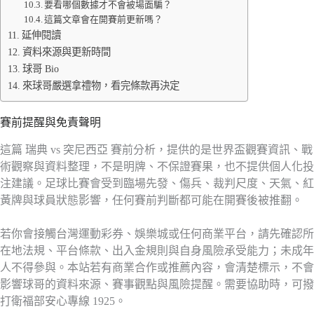
要看哪個數據才不會被場面騙？
這篇文章會在開賽前更新嗎？
延伸閱讀
資料來源與更新時間
球哥 Bio
來球哥嚴選拿禮物，看完條款再決定
賽前提醒與免責聲明
這篇 瑞典 vs 突尼西亞 賽前分析，提供的是世界盃觀賽資訊、戰
術觀察與資料整理，不是明牌、不保證賽果，也不提供個人化投
注建議。足球比賽會受到臨場先發、傷兵、裁判尺度、天氣、紅
黃牌與球員狀態影響，任何賽前判斷都可能在開賽後被推翻。
若你會接觸台灣運動彩券、娛樂城或任何商業平台，請先確認所
在地法規、平台條款、出入金規則與自身風險承受能力；未成年
人不得參與。本站若有商業合作或推薦內容，會清楚標示，不會
影響球哥的資料來源、賽事觀點與風險提醒。需要協助時，可撥
打衛福部安心專線 1925。