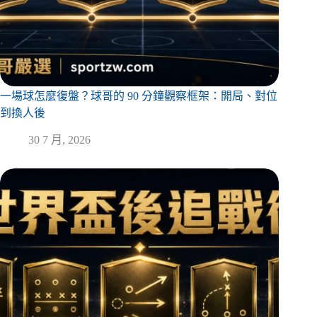
一場球怎麼復盤？球哥的 90 分鐘觀察框架：開局、對位
到換人後
30 7 月, 2026