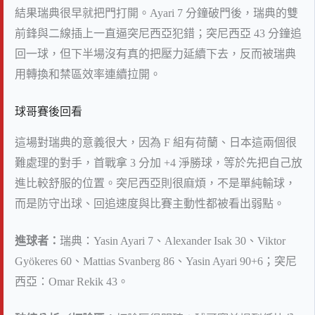
結果瑞典很早就把門打開。Ayari 7 分鐘破門後，瑞典的雙
前鋒與二線插上一直逼突尼西亞犯錯；突尼西亞 43 分鐘追
回一球，但下半場沒有真的把壓力延續下去，反而被瑞典
用轉換和禁區效率連續拉開。
球哥賽後回看
這場對瑞典的意義很大，因為 F 組有荷蘭、日本這兩個很
難處理的對手，首戰拿 3 分加 +4 淨勝球，等於先把自己放
進比較舒服的位置。突尼西亞則很麻煩，不是單純輸球，
而是防守出球、回追速度與比賽主動性都被看出弱點。
進球者：
瑞典：Yasin Ayari 7、Alexander Isak 30、Viktor
Gyökeres 60、Mattias Svanberg 86、Yasin Ayari 90+6；突尼
西亞：Omar Rekik 43。