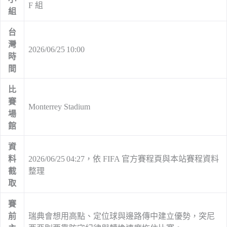
F 組
組
台
灣
2026/06/25 10:00
時
間
比
賽
Monterrey Stadium
場
館
資
料
2026/06/25 04:27，依 FIFA 官方賽程頁與本站賽程資料
截
整理
取
賽
前
瑞典會想用高點、定位球與邊路傳中建立優勢，突尼