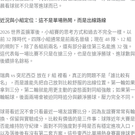
晨看球就不只是等進球而已。
近況與小組定位：這不是單場熱鬧，而是出線路線
2026 世界盃擴軍後，小組賽的思考方式和過去不完全一樣。以
前 32 隊時代，四隊小組通常是前兩名晉級；現在 48 隊、12 組
的規則下，除了各組前兩名，還有部分最佳第三名能進 32 強。
這代表每一場比賽不只是在搶三分，也是在搶淨勝球、進球數與
後續排名餘裕。
瑞典 vs 突尼西亞 放在 F 組 裡看，真正的問題不是「誰比較有
名」，而是誰能先把自己放到比較舒服的出線位置。第一輪如果
拿到三分，第二輪就能用更主動的姿態面對同組強敵；如果第一
輪輸球，後面兩場會被迫同時追分與顧淨勝球，壓力完全不同。
球哥看近況不會只看最近一場友誼賽比分，因為友誼賽常常有輪
換、保留與實驗成分。比較有價值的是三件事：球隊近年大賽是
否能維持防守紀律、面對不同強度對手時是否有穩定進攻入口，
以及落後後有沒有第二套方案。這些東西比單場熱身賽贏幾球更