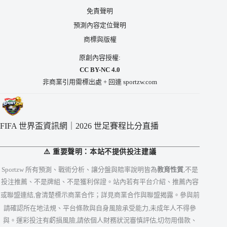
免責聲明
預測內容定位聲明
商標與版權
原創內容授權:
CC BY-NC 4.0
非商業引用需標出處 + 回連 sportzw.com
FIFA 世界盃資訊網｜2026 世足賽程比分直播
⚠️ 重要聲明：本站不提供投注建議
Sportzw 所有預測、戰術分析、讓分盤與賠率說明皆為
教育性質
,不是
投注推薦、不是牌組、不是獲利保證。站內若有平台介紹、推薦內容
或聯盟連結,會清楚標示商業合作；詳見
商業合作與聯盟揭露
。參與前
請確認所在地法規、平台條款與自身風險承受能力,未成年人不得參
與。運彩投注有虧損風險,請依個人財務狀況審慎評估,切勿用借款、