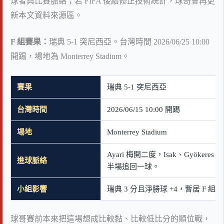
球者與比賽脈絡；若 FIFA 後續修正技術統計，球哥會再更
新本文資料來源區。
F 組賽果：
瑞典 5-1 突尼西亞。台灣時間 2026/06/25 10:00
開踢，場地為 Monterrey Stadium。
賽果
瑞典 5-1 突尼西亞
台灣時間
2026/06/15 10:00 開踢
場地
Monterrey Stadium
Ayari 梅開二度，Isak、Gyökeres
進球脈絡
半場追回一球。
小組影響
瑞典 3 分且淨勝球 +4，暫居 F
球哥賽前本來把這場想成比較黏、比較低比分的順位戰，