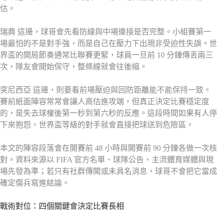
估。
瑞典 這邊，球哥會先看防線與中場連接是否完整。小組賽第一
場最怕的不是對手強，而是自己在壓力下出現非受迫性失誤。世
界盃的開局節奏通常比聯賽更緊，球員一旦前 10 分鐘傳丟兩三
次，隊友會開始保守，整條線就會往後縮。
突尼西亞 這邊，則要看前場壓迫與回防距離能不能保持一致。
賽前紙面陣容常常會讓人高估進攻端，但真正決定比賽穩定度
的，是失去球權後第一秒到第六秒的反應。這段時間如果有人停
下來抱怨，世界盃等級的對手就會直接把球送到危險區。
本文的陣容段落會在開賽前 48 小時與開賽前 90 分鐘各做一次核
對。資料來源以 FIFA 官方名單、球隊公告、主流體育媒體與現
場先發為準；若只有社群傳聞或未具名消息，球哥不會把它當成
確定傷兵寫進結論。
戰術對位：四個關鍵會決定比賽長相