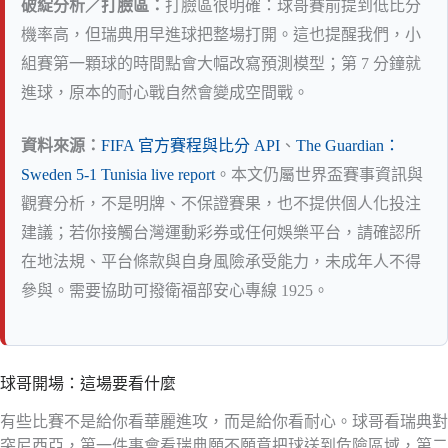
破綻分析／打臉區：
打臉區很明確：球哥賽前提到低比分
機率高，但瑞典用早進球把整場打開。這也提醒我們，小
組賽第一顆球的時間點會大幅改寫預測模型；第 7 分鐘就
進球，原本的耐心戰自然會變成空間戰。
資料來源：
FIFA 官方賽程與比分 API
、
The Guardian：
Sweden 5-1 Tunisia live report
。本文仍屬世界盃賽事資訊與
觀賽分析，不是明牌、不保證賽果，也不提供個人化投注
建議；若你接觸台灣運動彩券或任何娛樂平台，請確認所
在地法規、平台條款與自身風險承受能力，未成年人不得
參與。需要協助可撥衛福部安心專線 1925。
球哥開場：這場要看什麼
有些比賽不是給你看華麗進攻，而是給你看耐心。球哥看瑞典對
突尼西亞，第一件事會看瑞典願不願意把球送到危險區域，第二