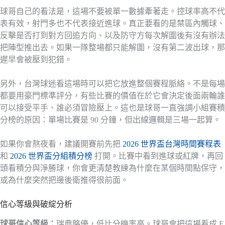
球哥自己的看法是，這場不要被單一數據牽著走。控球率高不代
表有效，射門多也不代表接近進球。真正要看的是禁區內觸球、
反擊是否打到對方回追方向、以及防守方每次解圍後有沒有辦法
把陣型推出去。如果一隊整場都只能解圍，沒有第二波出球，那
遲早會被壓到犯錯。
另外，台灣球迷看這場時可以把它放進整個賽程脈絡。不是每場
都要用豪門標準評分，有些比賽的價值在於它會決定後面兩輪誰
可以接受平手、誰必須冒險壓上。這也是球哥一直強調小組賽積
分榜的原因：單場比賽是 90 分鐘，但出線邏輯是三場一起算。
如果你會熬夜看，建議開賽前先把
2026 世界盃台灣時間賽程表
和
2026 世界盃分組積分榜
打開。比賽中看到進球或紅牌，再回
頭看積分與淨勝球，你會更清楚教練為什麼在某個時間點保守，
或為什麼突然把邊後衛推得很前面。
信心等級與破綻分析
球哥信心等級：
瑞典略優，低比分機率高。球哥會把這場看成 F