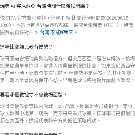
瑞典 vs 突尼西亞 台灣時間什麼時候開踢？
依 FIFA 官方賽程資料，這場 F 組 比賽台灣時間為 2026/06/15
10:00。本站所有世界盃賽程都統一轉成台灣時間 UTC+8，建議
開賽前再核對一次
台灣時間賽程表
。
這場比賽誰比較有優勢？
球哥賽前會把瑞典列為略優方，但突尼西亞不是沒有解法。這場
如果瑞典早早進球，會進入瑞典最舒服的比賽；如果突尼西亞守
住前半小時，比賽會變得很黏。 但優勢不是保證，尤其小組賽
第一輪常常會因為保守心態、早期進球或臨場傷兵讓劇本改變。
要看哪個數據才不會被場面騙？
球哥會優先看禁區內觸球、xG 品質、反擊是否形成射門、定位
球次數與中場第二落點，而不是只看控球率。控球率很高但射門
都在禁區外，通常代表防守方的低位策略成功。