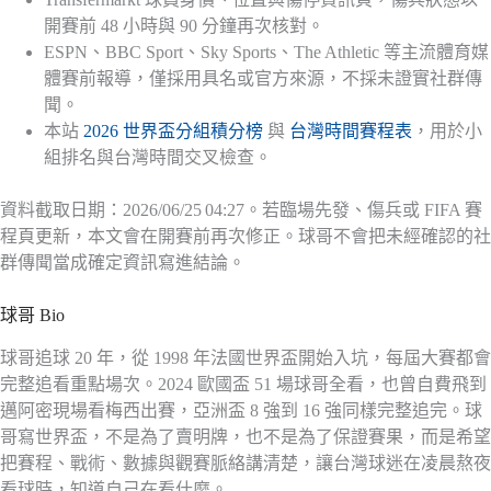
開賽前 48 小時與 90 分鐘再次核對。
ESPN、BBC Sport、Sky Sports、The Athletic 等主流體育媒
體賽前報導，僅採用具名或官方來源，不採未證實社群傳
聞。
本站
2026 世界盃分組積分榜
與
台灣時間賽程表
，用於小
組排名與台灣時間交叉檢查。
資料截取日期：2026/06/25 04:27。若臨場先發、傷兵或 FIFA 賽
程頁更新，本文會在開賽前再次修正。球哥不會把未經確認的社
群傳聞當成確定資訊寫進結論。
球哥 Bio
球哥追球 20 年，從 1998 年法國世界盃開始入坑，每屆大賽都會
完整追看重點場次。2024 歐國盃 51 場球哥全看，也曾自費飛到
邁阿密現場看梅西出賽，亞洲盃 8 強到 16 強同樣完整追完。球
哥寫世界盃，不是為了賣明牌，也不是為了保證賽果，而是希望
把賽程、戰術、數據與觀賽脈絡講清楚，讓台灣球迷在凌晨熬夜
看球時，知道自己在看什麼。