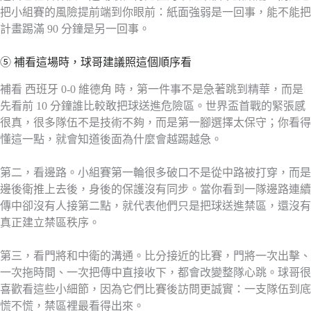
把小組賽的風險提前端到你眼前：紙面強弱是一回事，能不能把
計畫踢滿 90 分鐘是另一回事。
⑤ 補看這場時，球哥建議照這個順序看
補看 西班牙 0-0 維德角 時，第一件事不是急著跳到精華，而是
先看前 10 分鐘誰比較敢把球送進危險區。世界盃首戰的緊張感
很真，很多隊伍不是技術不夠，而是第一腳選擇太保守；你看得
懂這一點，就會知道後面為什麼會越踢越急。
第二，看邊路。小組賽第一輪很多破口不是從中路被打穿，而是
邊後衛推上去後，身後的保護沒有同步。當你看到一隊邊路連續
傳中卻沒有人接第二點，就代表他們只是把球送進禁區，還沒有
真正建立禁區秩序。
第三，看門將和中衛的溝通。比分接近的比賽，門將一次出擊、
一次拖時間、一次把傳中直接收下，都會改變整隊心跳。球哥很
喜歡看這些小細節，因為它們比賽後訪問更誠實：一支隊伍到底
慌不慌，禁區裡最看得出來。