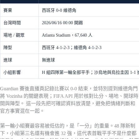
賽果
西班牙 0-0 維德角
台灣時間
2026/06/16 00:00 開踢
場地 / 觀眾
Atlanta Stadium，67,640 人
陣型
西班牙 4-1-2-3；維德角 4-1-2-3
進球
無進球
小組影響
H 組四隊第一輪全部平手；沙烏地與烏拉圭因 1-1
Guardian 賽後直播頁記錄比賽以 0-0 結束，並特別提到維德角門
將 Vozinha 的關鍵表現；FIFA API 用於核對比分、場地、開球時
間與陣型。 這一段先把可確認資料放清楚，避免把情緒判斷和
官方事實混在一起。
第一輪小組賽最容易被低估的，是「一分」的重量。48 隊新制
下，小組第三名還有機會進 32 強，這代表首戰平手不是什麼都