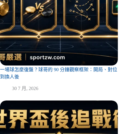
一場球怎麼復盤？球哥的 90 分鐘觀察框架：開局、對位
到換人後
30 7 月, 2026