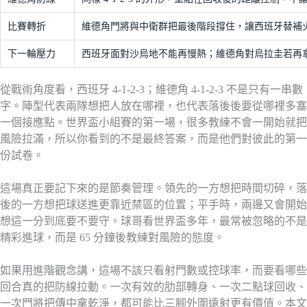
比賽轉折
維德角門將與中衛群把最後階段撐住，讓西班牙替補
下一輪壓力
西班牙面對沙烏地不能再慢熱；維德角對烏拉圭若再拿
從戰術角度看，西班牙 4-1-2-3；維德角 4-1-2-3 不是只有一串數
字。陣型代表兩隊想把人放在哪裡，也代表落後後要從哪裡多塞
一個接應點。世界盃小組賽的第一場，很多教練不會一開始就把
風險拉滿，所以你看到的不是最終答案，而是他們對彼此的第一
份試卷。
這場真正要記下來的是節奏管理。領先的一方想把時間切碎，落
後的一方想把球送進更靠近禁區的位置；平手時，兩邊又會開始
想這一分到底要不要守。球哥看世界盃多年，最常被忽略的不是
精彩進球，而是 65 分鐘後教練對風險的態度。
如果用進階觀念講，這場不該只看射門數或控球率，而要看哪些
回合真的把防線拉動。一次有效的肋部轉身、一次二點球回收、
一次門將把傳中拿乾淨，都可能比三腳外圍遠射更有價值。本文