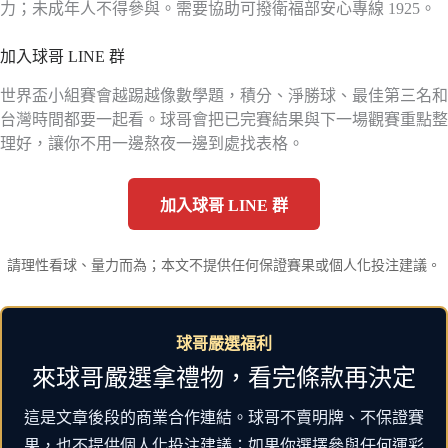
力；未成年人不得參與。需要協助可撥衛福部安心專線 1925。
加入球哥 LINE 群
世界盃小組賽會越踢越像數學題，積分、淨勝球、最佳第三名和
台灣時間都要一起看。球哥會把已完賽結果與下一場觀賽重點整
理好，讓你不用一邊熬夜一邊到處找表格。
加入球哥 LINE 群
請理性看球、量力而為；本文不提供任何保證賽果或個人化投注建議。
球哥嚴選福利
來球哥嚴選拿禮物，看完條款再決定
這是文章後段的商業合作連結。球哥不賣明牌、不保證賽
果，也不提供個人化投注建議；如果你選擇參與任何運彩