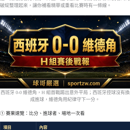
破綻整理起來，讓你補看精華或重看比賽時有一條線。
西班牙 0-0 維德角，H 組首戰踢出意外平局；西班牙控球沒有換
成進球，維德角用紀律守下一分。
① 賽果速覽：比分、進球者、場地一次看
項目
內容