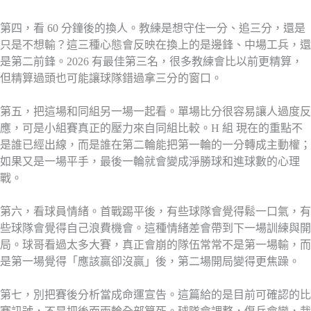
第四，看 60 分鐘後的換人。教練是想守住一分、追三分，還是
只是不想輸？這三種心態會反映在換上的是邊鋒、中場工兵，還
是第二前鋒。2026 有最佳第三名，很多教練會比以前更精算，
但精算過頭也可能讓球隊錯過拿三分的窗口。
第五，把這場和同組另一場一起看。單場比分很容易讓人過度反
應，可是小組賽真正的壓力來自同組比較。H 組 現在的重點不
是誰已經出線，而是誰在第二輪能把第一輪的一分轉成主動權；
如果又是一場平手，最後一輪就會變成淨勝球和進球數的心理
戰。
第六，看球員情緒。首戰踢平後，有些球隊會覺得鬆一口氣，有
些球隊會覺得自己浪費機會。這種情緒差會帶到下一場訓練與開
局。球哥看過太多大賽，真正會崩的隊伍常常不是第一場輸，而
是第一場覺得「應該贏卻沒贏」後，第二場開局變得更焦躁。
第七，別把賽後分析當成命運宣告。這篇給的是目前可確認的比