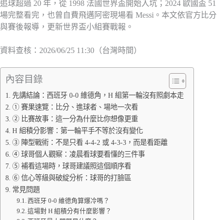
追球超過 20 年，從 1998 法國世界盃開始入坑；2024 歐國盃 51
場完整看完，也曾自費飛邁阿密現場看 Messi。本文依官方比分
與賽後報導，更新世界盃小組賽戰報。
資料查核：2026/06/25 11:30（台灣時間）
內容目錄
先講結論：西班牙 0-0 維德角，H 組第一輪沒有照劇本走
① 賽果速覽：比分、進球者、場地一次看
② 比賽故事：這一分為什麼比你想像更重
H 組積分影響：第一輪平手不等於沒有變化
③ 陣型戰術：不是只看 4-4-2 或 4-3-3，而是看距離
④ 球哥個人觀察：凌晨看球要看懂的三件事
⑤ 補看這場時，球哥建議照這個順序看
⑥ 信心等級與破綻分析：球哥的打臉區
常見問題
西班牙 0-0 維德角算爆冷嗎？
這場對 H 組積分有什麼影響？