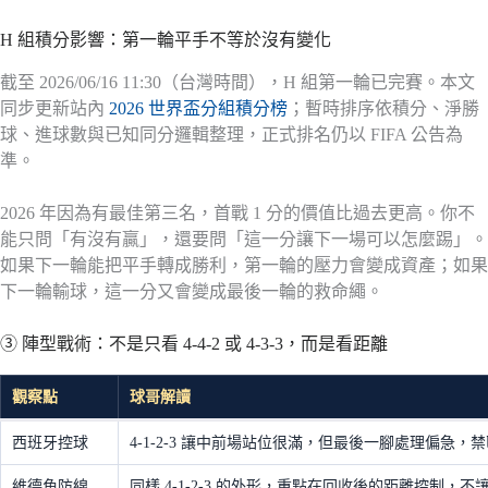
H 組積分影響：第一輪平手不等於沒有變化
截至 2026/06/16 11:30（台灣時間），H 組第一輪已完賽。本文
同步更新站內
2026 世界盃分組積分榜
；暫時排序依積分、淨勝
球、進球數與已知同分邏輯整理，正式排名仍以 FIFA 公告為
準。
2026 年因為有最佳第三名，首戰 1 分的價值比過去更高。你不
能只問「有沒有贏」，還要問「這一分讓下一場可以怎麼踢」。
如果下一輪能把平手轉成勝利，第一輪的壓力會變成資產；如果
下一輪輸球，這一分又會變成最後一輪的救命繩。
③ 陣型戰術：不是只看 4-4-2 或 4-3-3，而是看距離
觀察點
球哥解讀
西班牙控球
4-1-2-3 讓中前場站位很滿，但最後一腳處理偏急
維德角防線
同樣 4-1-2-3 的外形，重點在回收後的距離控制，