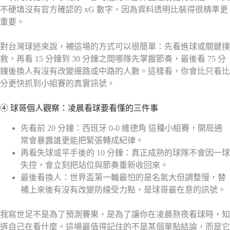
不硬填沒有官方確認的 xG 數字，因為資料透明比裝得很精準更
重要。
對台灣球迷來說，補這場的方式可以很簡單：先看進球或關鍵撲
救，再看 15 分鐘到 30 分鐘之間哪隊先掌握節奏，最後看 75 分
鐘後換人有沒有改變邊路或中路的人數。這樣看，你會比只看比
分更快抓到小組賽的真實訊號。
④ 球哥個人觀察：凌晨看球要看懂的三件事
先看前 20 分鐘：西班牙 0-0 維德角 這種小組賽，開局通
常會暴露誰更能把緊張轉成紀律。
再看失球或平手後的 10 分鐘：真正成熟的球隊不會因一球
失控，會立刻把站位與節奏重新收回來。
最後看換人：世界盃第一輪最怕的是名氣大但調整慢，替
補上來後有沒有改變防線受力點，是球哥最在意的訊號。
我寫世足不是為了預測賽果，是為了讓你在凌晨熬夜看球時，知
道自己在看什麼。這場最值得記住的不是某個單點結論，而是它