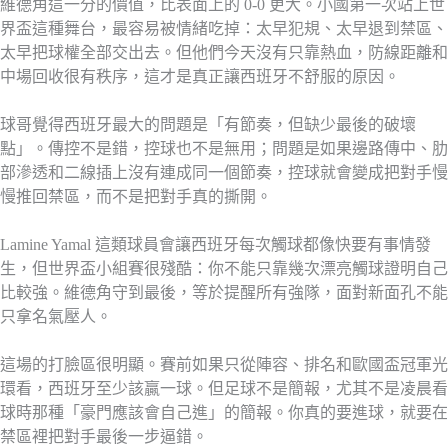
維德角這一分的價值，比表面上的 0-0 更大。小國第一次站上世
界盃這種舞台，最容易被情緒吃掉：太早犯規、太早退到禁區、
太早把球權全部交出去。但他們今天沒有只靠熱血，防線距離和
中場回收很有秩序，這才是真正讓西班牙不舒服的原因。
球哥覺得西班牙最大的問題是「有節奏，但缺少最後的破壞
點」。傳控不是錯，控球也不是無用；問題是如果邊路傳中、肋
部滲透和二線插上沒有連成同一個節奏，控球就會變成把對手慢
慢推回禁區，而不是把對手真的撕開。
Lamine Yamal 這類球員會讓西班牙每次觸球都像快要有事情發
生，但世界盃小組賽很殘酷：你不能只靠幾次漂亮觸球證明自己
比較強。維德角守到最後，等於提醒所有強隊，面對新面孔不能
只拿名氣壓人。
這場的打臉區很明顯。賽前如果只從陣容、排名和歐國盃冠軍光
環看，西班牙至少該贏一球。但足球不是簡報，尤其不是凌晨看
球時那種「豪門應該會自己進」的簡報。你真的要進球，就要在
禁區裡把對手最後一步逼錯。