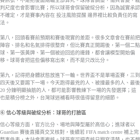
賽訊號，不是把後面兩輪全部算死。球隊會調整，傷兵會變，裁
判尺度也會影響比賽；所以球哥會保留破綻分析，因為誠實承認
不確定，才是賽事內容在 投注風險提醒 邊界裡比較負責任的寫
法。
第八，回頭看賽前預期和賽後現實的差距。很多文章會在賽前把
陣容、排名和名氣排得很整齊，但比賽真正開踢後，第一個二點
球、第一張黃牌、第一個被迫回追的邊鋒，都會讓模型開始偏
移。球哥會把這些偏移寫出來，而不是只改比分。
第九，記得把身體狀態放進下一輪。世界盃不是單場盃賽，三到
四天後又要踢下一場。今天跑得最兇的人、被撞最多的人、最後
20 分鐘明顯抽筋的人，都可能影響教練下一場的先發選擇；這
也是積分榜之外，台灣球迷補看時很值得留意的細節。
⑥ 信心等級與破綻分析：球哥的打臉區
信心等級方面，官方比分、場地與陣型屬於高信心；進球者以
Guardian 賽後直播頁交叉核對，後續若 FIFA match centre 補上完
整事件表，本站會再複核。球哥寧可把查核日期寫清楚，也不想