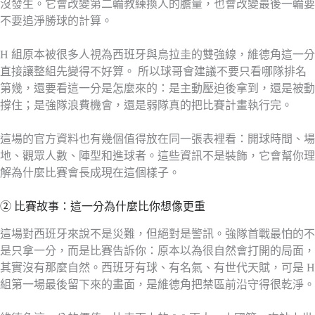
沒發生。它會改變第二輪教練換人的膽量，也會改變最後一輪要
不要追淨勝球的計算。
H 組原本被很多人視為西班牙與烏拉圭的雙強線，維德角這一分
直接讓整組先變得不好算。 所以球哥會建議不要只看哪隊排名
第幾，還要看這一分是怎麼來的：是主動壓迫後拿到，還是被動
撐住；是強隊浪費機會，還是弱隊真的把比賽計畫執行完。
這場的官方資料也有幾個值得放在同一張表裡看：開球時間、場
地、觀眾人數、陣型和進球者。這些資訊不是裝飾，它會幫你理
解為什麼比賽會長成現在這個樣子。
② 比賽故事：這一分為什麼比你想像更重
這場對西班牙來說不是災難，但絕對是警訊。強隊首戰最怕的不
是只拿一分，而是比賽告訴你：原本以為很自然會打開的局面，
其實沒有那麼自然。西班牙有球、有名氣、有世代天賦，可是 H
組第一場最後留下來的畫面，是維德角把禁區前沿守得很乾淨。