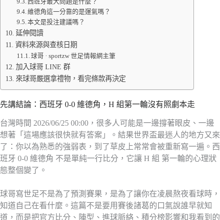
西班牙最大問題是什麼？
維德角這一分靠的是運氣嗎？
本文是投注建議嗎？
延伸閱讀
資料來源與查核日期
球哥 · sportzw 世足情報網主筆
加入球哥 LINE 群
來球哥嚴選拿禮物，看完條款再決定
先講結論：西班牙 0-0 維德角，H 組第一輪沒有照劇本走
台灣時間 2026/06/25 00:00，很多人可能是一邊撐著眼皮、一邊
想著「這場應該很快就有答案」。結果世界盃最迷人的地方又來
了：你以為熟悉的強弱表，到了草皮上常常會被重新寫一遍。西
班牙 0-0 維德角 不是單純一行比分，它讓 H 組 第一輪的心理狀
態整個變了。
球哥寫世足不是為了預測賽果，是為了讓你在凌晨熬夜看球時，
知道自己在看什麼。這篇不是要用賽後諸葛的口氣說誰早就知
道，而是把官方比分、陣型、進球脈絡、積分榜影響和我看到的