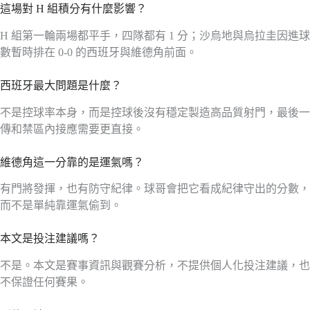
這場對 H 組積分有什麼影響？
H 組第一輪兩場都平手，四隊都有 1 分；沙烏地與烏拉圭因進球
數暫時排在 0-0 的西班牙與維德角前面。
西班牙最大問題是什麼？
不是控球率本身，而是控球後沒有穩定製造高品質射門，最後一
傳和禁區內接應需要更直接。
維德角這一分靠的是運氣嗎？
有門將發揮，也有防守紀律。球哥會把它看成紀律守出的分數，
而不是單純靠運氣偷到。
本文是投注建議嗎？
不是。本文是賽事資訊與觀賽分析，不提供個人化投注建議，也
不保證任何賽果。