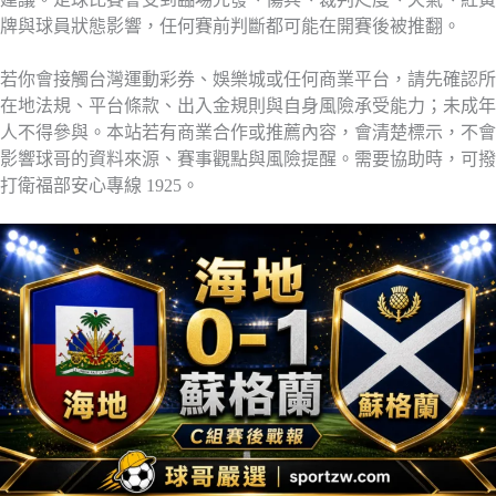
牌與球員狀態影響，任何賽前判斷都可能在開賽後被推翻。
若你會接觸台灣運動彩券、娛樂城或任何商業平台，請先確認所
在地法規、平台條款、出入金規則與自身風險承受能力；未成年
人不得參與。本站若有商業合作或推薦內容，會清楚標示，不會
影響球哥的資料來源、賽事觀點與風險提醒。需要協助時，可撥
打衛福部安心專線 1925。