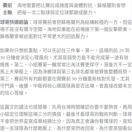
賽前
海地需要把比賽拉成速度與身體對抗，蘇格蘭則會想
主軸
把每一次二點球與定位球都變成壓力。
球哥快速結論：
球哥賽前會把蘇格蘭列為結構較穩的一方，但這
場不是沒有爆冷空間。海地如果能在前場搶下第一個反擊節奏，
蘇格蘭會被迫面對比平常更大的回追壓力。
如果你只想抓重點，可以先記住三件事。第一，這場的前 20 到
30 分鐘會決定心理風向，尤其是弱勢方能不能完成第一波有效
推進。第二，小組賽第一輪常常比淘汰賽更保守，落後方不一定
馬上大舉壓上，因為淨勝球與第三名排名都會被算進整體局勢。
第三，賽前所有判斷都要在開賽前 90 分鐘重新核對先發，尤其
守門員、後腰、中衛與核心邊路球員是否出場，會直接改變本文
的信心等級。
這篇文的讀法也很簡單：先用台灣時間確認你要不要熬夜，再用
小組定位理解這場三分的價值，最後才看球哥的戰術判斷。球哥
不會把世界盃寫成單純猜比分，因為真正會讓你看懂球的，是知
道一支球隊為什麼敢壓上、為什麼突然收回來、為什麼某個看似