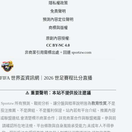
隱私權政策
免責聲明
預測內容定位聲明
商標與版權
原創內容授權:
CC BY-NC 4.0
非商業引用需標出處 + 回連 sportzw.com
FIFA 世界盃資訊網｜2026 世足賽程比分直播
⚠️ 重要聲明：本站不提供投注建議
Sportzw 所有預測、戰術分析、讓分盤與賠率說明皆為
教育性質
,不是
投注推薦、不是牌組、不是獲利保證。站內若有平台介紹、推薦內容
或聯盟連結,會清楚標示商業合作；詳見
商業合作與聯盟揭露
。參與前
請確認所在地法規、平台條款與自身風險承受能力,未成年人不得參