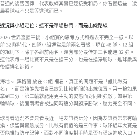
普通的後腰回傳，代表教練其實已經接受和局。你看懂這些，凌
晨看球就不只是等進球而已。
近況與小組定位：這不是單場熱鬧，而是出線路線
2026 世界盃擴軍後，小組賽的思考方式和過去不完全一樣。以
前 32 隊時代，四隊小組通常是前兩名晉級；現在 48 隊、12 組
的規則下，除了各組前兩名，還有部分最佳第三名能進 32 強。
這代表每一場比賽不只是在搶三分，也是在搶淨勝球、進球數與
後續排名餘裕。
海地 vs 蘇格蘭 放在 C 組 裡看，真正的問題不是「誰比較有
名」，而是誰能先把自己放到比較舒服的出線位置。第一輪如果
拿到三分，第二輪就能用更主動的姿態面對同組強敵；如果第一
輪輸球，後面兩場會被迫同時追分與顧淨勝球，壓力完全不同。
球哥看近況不會只看最近一場友誼賽比分，因為友誼賽常常有輪
換、保留與實驗成分。比較有價值的是三件事：球隊近年大賽是
否能維持防守紀律、面對不同強度對手時是否有穩定進攻入口，