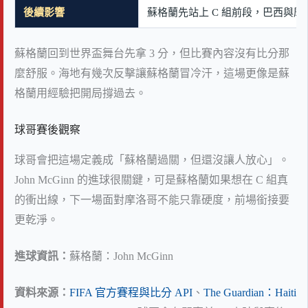
後續影響
蘇格蘭先站上 C 組前段，巴西與摩
蘇格蘭回到世界盃舞台先拿 3 分，但比賽內容沒有比分那
麼舒服。海地有幾次反擊讓蘇格蘭冒冷汗，這場更像是蘇
格蘭用經驗把開局撐過去。
球哥賽後觀察
球哥會把這場定義成「蘇格蘭過關，但還沒讓人放心」。
John McGinn 的進球很關鍵，可是蘇格蘭如果想在 C 組真
的衝出線，下一場面對摩洛哥不能只靠硬度，前場銜接要
更乾淨。
進球資訊：
蘇格蘭：John McGinn
資料來源：
FIFA 官方賽程與比分 API
、
The Guardian：Haiti