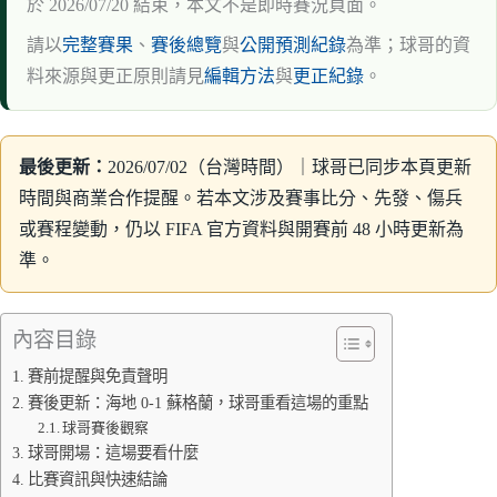
於 2026/07/20 結束，本文不是即時賽況頁面。
請以
完整賽果
、
賽後總覽
與
公開預測紀錄
為準；球哥的資
料來源與更正原則請見
編輯方法
與
更正紀錄
。
最後更新：
2026/07/02（台灣時間）｜球哥已同步本頁更新
時間與商業合作提醒。若本文涉及賽事比分、先發、傷兵
或賽程變動，仍以 FIFA 官方資料與開賽前 48 小時更新為
準。
內容目錄
賽前提醒與免責聲明
賽後更新：海地 0-1 蘇格蘭，球哥重看這場的重點
球哥賽後觀察
球哥開場：這場要看什麼
比賽資訊與快速結論