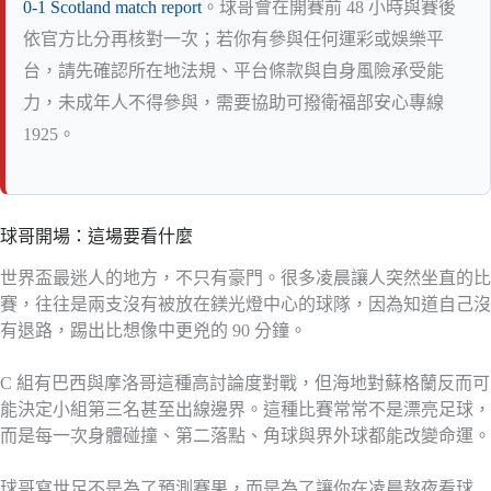
0-1 Scotland match report
。球哥會在開賽前 48 小時與賽後
依官方比分再核對一次；若你有參與任何運彩或娛樂平
台，請先確認所在地法規、平台條款與自身風險承受能
力，未成年人不得參與，需要協助可撥衛福部安心專線
1925。
球哥開場：這場要看什麼
世界盃最迷人的地方，不只有豪門。很多凌晨讓人突然坐直的比
賽，往往是兩支沒有被放在鎂光燈中心的球隊，因為知道自己沒
有退路，踢出比想像中更兇的 90 分鐘。
C 組有巴西與摩洛哥這種高討論度對戰，但海地對蘇格蘭反而可
能決定小組第三名甚至出線邊界。這種比賽常常不是漂亮足球，
而是每一次身體碰撞、第二落點、角球與界外球都能改變命運。
球哥寫世足不是為了預測賽果，而是為了讓你在凌晨熬夜看球