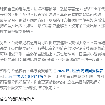
球哥自己的看法是，這場不要被單一數據牽著走。控球率高不代
表有效，射門多也不代表接近進球。真正要看的是禁區內觸球、
反擊是否打到對方回追方向、以及防守方每次解圍後有沒有辦法
把陣型推出去。如果一隊整場都只能解圍，沒有第二波出球，那
遲早會被壓到犯錯。
另外，台灣球迷看這場時可以把它放進整個賽程脈絡。不是每場
都要用豪門標準評分，有些比賽的價值在於它會決定後面兩輪誰
可以接受平手、誰必須冒險壓上。這也是球哥一直強調小組賽積
分榜的原因：單場比賽是 90 分鐘，但出線邏輯是三場一起算。
如果你會熬夜看，建議開賽前先把
2026 世界盃台灣時間賽程表
和
2026 世界盃分組積分榜
打開。比賽中看到進球或紅牌，再回
頭看積分與淨勝球，你會更清楚教練為什麼在某個時間點保守，
或為什麼突然把邊後衛推得很前面。
信心等級與破綻分析