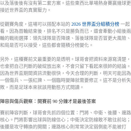
以及落後後有沒有第二套方案。這些東西比單場熱身賽贏幾球更
接近世界盃的真實壓力。
從觀賽角度，這場可以搭配本站的
2026 世界盃分組積分榜
一起
看。因為首輪結束後，排名不只是勝負而已，還會牽動小組後兩
輪的戰術選擇：領先球隊是否降速、落後球隊是否冒更大風險、
和局是否可以接受，這些都會隨積分榜變化。
另外，這種賽前文最重要的是透明。球哥會把資料來源寫清楚，
也會把自己判斷的破綻放出來，不會只留下看起來很帥的結論。
因為世界盃期間資訊流動很快，今天合理的判斷，明天可能因為
一個傷兵、一張紅牌、一個臨時變陣就需要修正。這不是分析失
敗，而是足球本來就該用動態方式閱讀。
陣容與傷兵觀察：開賽前 90 分鐘才是最後答案
賽前陣容判斷，球哥會先抓四個位置：門將、中衛、後腰、邊路
核心。門將影響出球與防線信心；中衛決定防線敢不敢往前站；
後腰是攻守轉換的開關；邊路核心則常常決定弱側能不能被打