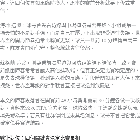
穿。這四個位置如果臨時換人，原本的賽前分析就要下修或重
估。
海地 這邊，球哥會先看防線與中場連接是否完整。小組賽第一
場最怕的不是對手強，而是自己在壓力下出現非受迫性失誤。世
界盃的開局節奏通常比聯賽更緊，球員一旦前 10 分鐘傳丟兩三
次，隊友會開始保守，整條線就會往後縮。
蘇格蘭 這邊，則要看前場壓迫與回防距離能不能保持一致。賽
前紙面陣容常常會讓人高估進攻端，但真正決定比賽穩定度的，
是失去球權後第一秒到第六秒的反應。這段時間如果有人停下來
抱怨，世界盃等級的對手就會直接把球送到危險區。
本文的陣容段落會在開賽前 48 小時與開賽前 90 分鐘各做一次核
對。資料來源以 FIFA 官方名單、球隊公告、主流體育媒體與現
場先發為準；若只有社群傳聞或未具名消息，球哥不會把它當成
確定傷兵寫進結論。
戰術對位：四個關鍵會決定比賽長相