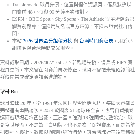
Transfermarkt 球員身價、位置與傷停資訊頁，傷兵狀態以
開賽前 48 小時與 90 分鐘再次核對。
ESPN、BBC Sport、Sky Sports、The Athletic 等主流體育媒
體賽前報導，僅採用具名或官方來源，不採未證實社群傳
聞。
本站
2026 世界盃分組積分榜
與
台灣時間賽程表
，用於小
組排名與台灣時間交叉檢查。
資料截取日期：2026/06/25 04:27。若臨場先發、傷兵或 FIFA 賽
程頁更新，本文會在開賽前再次修正。球哥不會把未經確認的社
群傳聞當成確定資訊寫進結論。
球哥 Bio
球哥追球 20 年，從 1998 年法國世界盃開始入坑，每屆大賽都會
完整追看重點場次。2024 歐國盃 51 場球哥全看，也曾自費飛到
邁阿密現場看梅西出賽，亞洲盃 8 強到 16 強同樣完整追完。球
哥寫世界盃，不是為了賣明牌，也不是為了保證賽果，而是希望
把賽程、戰術、數據與觀賽脈絡講清楚，讓台灣球迷在凌晨熬夜