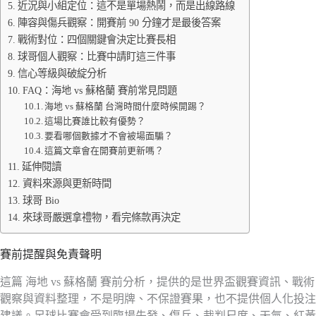
近況與小組定位：這不是單場熱鬧，而是出線路線
陣容與傷兵觀察：開賽前 90 分鐘才是最後答案
戰術對位：四個關鍵會決定比賽長相
球哥個人觀察：比賽中請盯這三件事
信心等級與破綻分析
FAQ：海地 vs 蘇格蘭 賽前常見問題
海地 vs 蘇格蘭 台灣時間什麼時候開踢？
這場比賽誰比較有優勢？
要看哪個數據才不會被場面騙？
這篇文章會在開賽前更新嗎？
延伸閱讀
資料來源與更新時間
球哥 Bio
來球哥嚴選拿禮物，看完條款再決定
賽前提醒與免責聲明
這篇 海地 vs 蘇格蘭 賽前分析，提供的是世界盃觀賽資訊、戰術
觀察與資料整理，不是明牌、不保證賽果，也不提供個人化投注
建議。足球比賽會受到臨場先發、傷兵、裁判尺度、天氣、紅黃