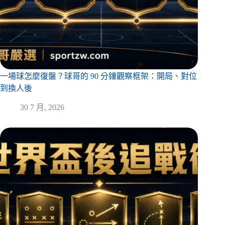
一場球怎麼復盤？球哥的 90 分鐘觀察框架：開局、對位
到換人後
30 7 月, 2026