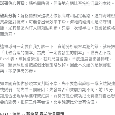
球哥信心等級：
蘇格蘭略優，但海地有把比賽拖進混戰的本錢。
破綻分析：
蘇格蘭如果進攻太依賴高球和固定套路，遇到海地密
集身體對抗時，可能會出現效率下滑。海地的破綻則是防守細
節，尤其禁區內盯人與落點判斷，只要一次慢半拍，就會被蘇格
蘭懲罰。
這裡球哥一定要自我打臉一下。賽前分析最容易犯的錯，就是把
「比較合理的劇本」當成「一定會發生的劇本」。世界盃不是
Excel 表，球員會緊張，裁判尺度會變，草皮速度會影響傳球，
第一顆進球也會把整個比賽策略改掉。因此本文給的是觀賽框
架，不是保證答案。
如果開賽後你發現本文判斷不準，先不要急著說哪一隊突然變強
或變弱。請先看三個原因：先發是否和賽前預期不同、前 15 分
鐘是否出現早早進球或紅牌、弱勢方是否成功把比賽拖到自己想
要的節奏。把這三件事看懂，比單純猜比分更有價值。
FAQ：海地 vs 蘇格蘭 賽前常見問題