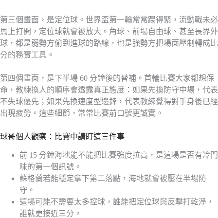
第三個畫面，是定位球。世界盃第一輪常常踢得緊，流動戰未必
馬上打開，定位球就會被放大。角球、前場自由球、甚至長界外
球，都是弱勢方偷到進球的路線，也是強勢方把場面壓制轉成比
分的務實工具。
第四個畫面，是下半場 60 分鐘後的替補。首輪比賽大家都想保
命，教練換人的順序會透露真正態度：如果先換防守中場，代表
不失球優先；如果先換速度型邊鋒，代表教練覺得對手身後已經
出現疲勞。這些細節，常常比賽前口號更誠實。
球哥個人觀察：比賽中請盯這三件事
前 15 分鐘海地能不能把比賽強度拉高，是這場是否有冷門
味的第一個訊號。
蘇格蘭若能穩定拿下第二落點，海地就會被壓在半場防
守。
這場可能不需要太多控球，誰能把定位球與反擊打乾淨，
誰就更接近三分。