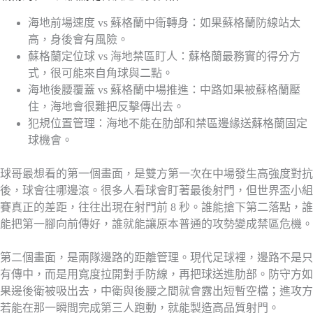
海地前場速度 vs 蘇格蘭中衛轉身：如果蘇格蘭防線站太
高，身後會有風險。
蘇格蘭定位球 vs 海地禁區盯人：蘇格蘭最務實的得分方
式，很可能來自角球與二點。
海地後腰覆蓋 vs 蘇格蘭中場推進：中路如果被蘇格蘭壓
住，海地會很難把反擊傳出去。
犯規位置管理：海地不能在肋部和禁區邊緣送蘇格蘭固定
球機會。
球哥最想看的第一個畫面，是雙方第一次在中場發生高強度對抗
後，球會往哪邊滾。很多人看球會盯著最後射門，但世界盃小組
賽真正的差距，往往出現在射門前 8 秒。誰能搶下第二落點，誰
能把第一腳向前傳好，誰就能讓原本普通的攻勢變成禁區危機。
第二個畫面，是兩隊邊路的距離管理。現代足球裡，邊路不是只
有傳中，而是用寬度拉開對手防線，再把球送進肋部。防守方如
果邊後衛被吸出去，中衛與後腰之間就會露出短暫空檔；進攻方
若能在那一瞬間完成第三人跑動，就能製造高品質射門。