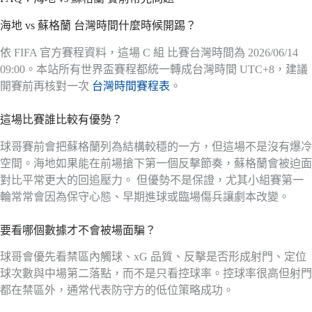
海地 vs 蘇格蘭 台灣時間什麼時候開踢？
依 FIFA 官方賽程資料，這場 C 組 比賽台灣時間為 2026/06/14
09:00。本站所有世界盃賽程都統一轉成台灣時間 UTC+8，建議
開賽前再核對一次
台灣時間賽程表
。
這場比賽誰比較有優勢？
球哥賽前會把蘇格蘭列為結構較穩的一方，但這場不是沒有爆冷
空間。海地如果能在前場搶下第一個反擊節奏，蘇格蘭會被迫面
對比平常更大的回追壓力。 但優勢不是保證，尤其小組賽第一
輪常常會因為保守心態、早期進球或臨場傷兵讓劇本改變。
要看哪個數據才不會被場面騙？
球哥會優先看禁區內觸球、xG 品質、反擊是否形成射門、定位
球次數與中場第二落點，而不是只看控球率。控球率很高但射門
都在禁區外，通常代表防守方的低位策略成功。