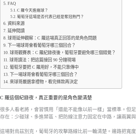
FAQ
C 羅今天進幾球？
葡萄牙這場是否代表已經是奪冠熱門？
資料來源
延伸閱讀
球哥延伸觀察：C 羅這場真正回答的是角色問題
下一場球哥會看葡萄牙哪三個回合？
球哥觀賽表：C 羅紀錄夜後，葡萄牙要避免哪三個錯覺？
球哥讀法：把這篇接回 90 分鐘現場
葡萄牙要把 C 羅用好，不能只靠傳中
下一場球哥會看葡萄牙哪三個回合？
來球哥嚴選拿禮物，看完條款再決定
C 羅這個紀錄夜，真正重要的是角色變清楚
很多人看老將，會習慣用「還能不能像以前一樣」當標準。但足球不
存在：少碰球、多進禁區、把防線注意力固定在中路，讓兩翼與
這場對烏茲別克，葡萄牙的攻擊路線比前一輪清楚。邊路把寬度撐