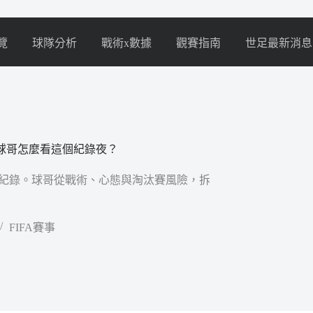
覽
球隊分析
戰術x數據
觀賽指南
世足最新消息
 後，球哥怎麼看這個紀錄夜？
進球紀錄。球哥從戰術、心態與淘汰賽風險，拆
FIFA賽事