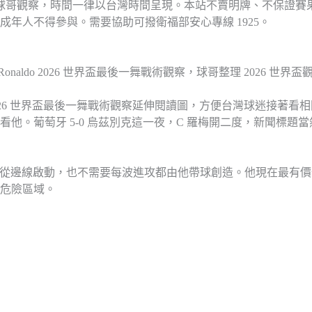
比分與球哥觀察，時間一律以台灣時間呈現。本站不賣明牌、不保證
年人不得參與。需要協助可撥衛福部安心專線 1925。
iano Ronaldo 2026 世界盃最後一舞戰術觀察，球哥整理 2026 世界
onaldo 2026 世界盃最後一舞戰術觀察延伸閱讀圖，方便台灣球迷接
。葡萄牙 5-0 烏茲別克這一夜，C 羅梅開二度，新聞標題當
都從邊線啟動，也不需要每波進攻都由他帶球創造。他現在最有
危險區域。