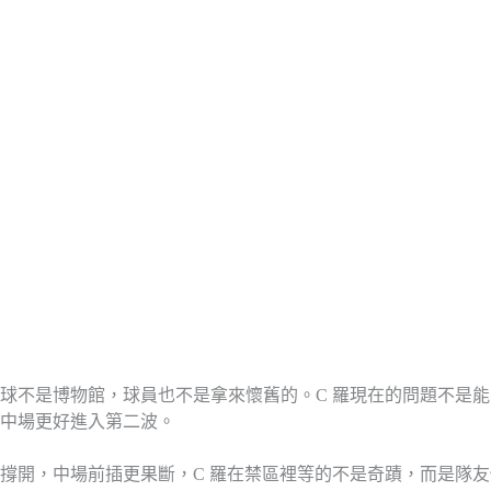
是博物館，球員也不是拿來懷舊的。C 羅現在的問題不是能不能回
中場更好進入第二波。
開，中場前插更果斷，C 羅在禁區裡等的不是奇蹟，而是隊友傳