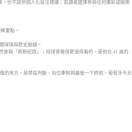
賽果，也不提供個人化投注建議；若讀者選擇參與任何運彩或娛樂
盃觀察重點。
著看相關球隊與歷史脈絡。
然會寫「刷新紀錄」；但球哥覺得更值得看的，是他在 41 歲的
價值的地方，是禁區判斷、站位牽制與最後一下終結。葡萄牙今天