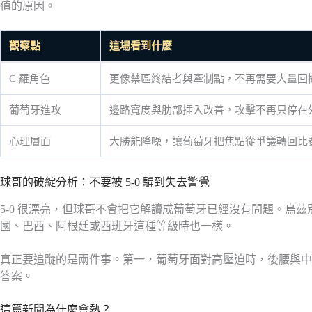
值的原因。
觀察點
這場看到什麼
C 羅角色
更像禁區終結者與牽制點，不再需要大量回
葡萄牙進攻
邊路寬度與肋部插入改善，攻擊不再只停在
心理層面
大勝能降噪，讓葡萄牙把焦點從爭議轉回比
球哥的破綻分析：不要被 5-0 騙到失去警覺
5-0 很漂亮，但球哥不會把它解讀成葡萄牙已經沒有問題。
國、巴西、阿根廷或西班牙這種等級時也一樣。
真正要追蹤的是兩件事。第一，葡萄牙面對高壓迫時，後腰與中
答案。
這篇新聞為什麼會熱？