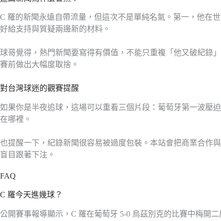
C 羅的新聞永遠自帶流量，但這次不是單純名氣。第一，他在
好給支持與質疑兩邊新的材料。
球哥覺得，熱門新聞要寫得有價值，不能只重複「他又破紀錄」
賽前做出大幅度取捨。
對台灣球迷的觀賽提醒
如果你是半夜追球，這場可以重看三個片段：葡萄牙第一波壓迫
在哪裡。
也提醒一下，紀錄新聞很容易被過度包裝。本站會把商業合作與
盲目跟著下注。
FAQ
C 羅今天進幾球？
公開賽事報導顯示，C 羅在葡萄牙 5-0 烏茲別克的比賽中梅開二