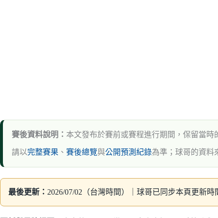
賽後資料說明：
本文發布於賽前或賽程進行期間，保留當時的判斷
請以
完整賽果
、
賽後總覽
與
公開預測紀錄
為準；球哥的資料
最後更新：
2026/07/02（台灣時間）｜球哥已同步本頁更