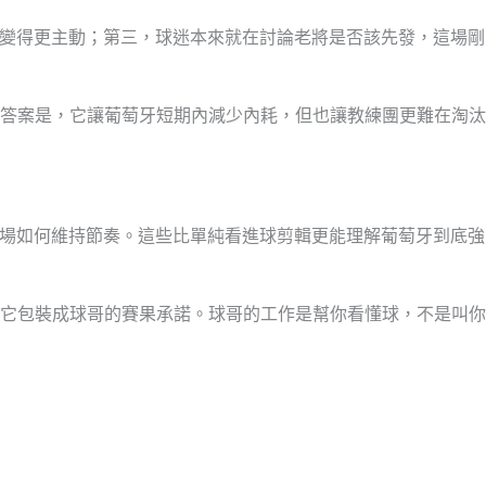
勢變得更主動；第三，球迷本來就在討論老將是否該先發，這場剛
答案是，它讓葡萄牙短期內減少內耗，但也讓教練團更難在淘汰
中場如何維持節奏。這些比單純看進球剪輯更能理解葡萄牙到底強
它包裝成球哥的賽果承諾。球哥的工作是幫你看懂球，不是叫你