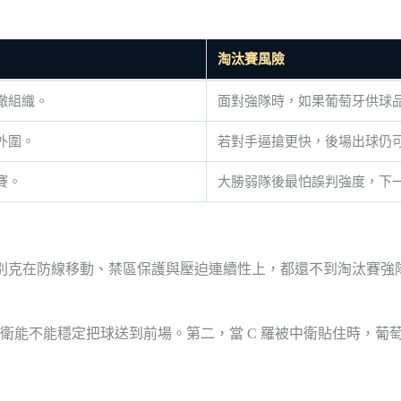
淘汰賽風險
撤組織。
面對強隊時，如果葡萄牙供球
外圍。
若對手逼搶更快，後場出球仍
賽。
大勝弱隊後最怕誤判強度，下
烏茲別克在防線移動、禁區保護與壓迫連續性上，都還不到淘汰賽
衛能不能穩定把球送到前場。第二，當 C 羅被中衛貼住時，葡