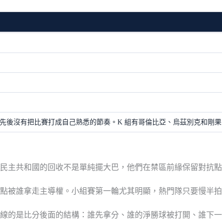
領先後沒有把比賽打成自己熟悉的節奏。K 組有哥倫比亞、烏茲別克和剛
民主共和國的回收不是單純擺大巴，他們在禁區前緣保留對抗點
點被誰拿走主導權。小組賽第一輪尤其明顯，熱門隊只要慢半拍
線的是比分後面的結構：誰先拿分、誰的淨勝球被打開、誰下一