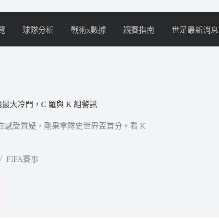
覽
球隊分析
戰術x數據
觀賽指南
世足最新消息
最大冷門，C 羅與 K 組警訊
 羅存在感受質疑，剛果拿隊史世界盃首分。看 K
FIFA賽事