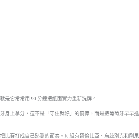
是它常常用 90 分鐘把紙面實力重新洗牌。
牙身上拿分，這不是「守住就好」的僥倖，而是把葡萄牙早早進
有把比賽打成自己熟悉的節奏。K 組有哥倫比亞、烏茲別克和剛