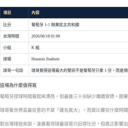
項目
內容
比分
葡萄牙 1-1 剛果民主共和國
台灣時間
2026/06/18 01:00
小組
K 組
球場
Houston Stadium
球哥一句話
球哥覺得這場最大的警訊不是葡萄牙只拿 1 分，而是
這場為什麼值得寫
葡萄牙控球時間看起來漂亮，但最後三十米缺少連續穿透。剛果
球哥看世界盃最在意的不是「誰名氣大」，而是比賽在什麼時間
對台灣球迷來說，凌晨看完球最容易只記得比分，但真正影響出