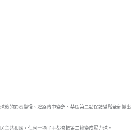
球後的節奏變慢、邊路傳中變急、禁區第二點保護變鬆全部抓出
果民主共和國，任何一場平手都會把第二輪變成壓力球。