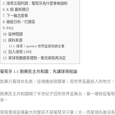
球哥五個判讀：葡萄牙為什麼會被逼和
K 組 最新積分
下一輪怎麼看
破綻分析／打臉區
FAQ
延伸閱讀
資料來源
球哥｜sportzw 世界盃資訊網主筆
加入球哥 LINE
來球哥嚴選拿禮物，看完條款再決定
葡萄牙 1-1 剛果民主共和國：先講球哥結論
如果只看球衣名氣，這場應該很簡單；但世界盃最迷人的地方，就
剛果民主共和國隔了半世紀才回到世界盃舞台，第一場就從葡萄
來。
球哥覺得這場最大的警訊不是葡萄牙只拿 1 分，而是領先後沒