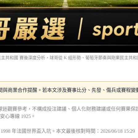
剛果民主共和國 賽後深度分析，球哥從 K 組形勢、葡萄牙節奏與剛果民主共
新時間與商業合作提醒。若本文涉及賽事比分、先發、傷兵或賽程變動，
台灣球迷觀賽參考，不構成投注建議、個人化財務建議或任何賽果
專線 1925。
 1998 年法國世界盃入坑。本文最後核對時間：2026/06/18 15: