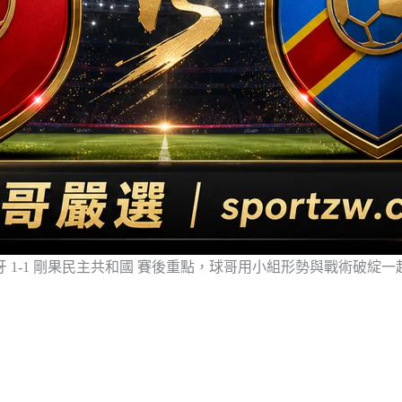
牙 1-1 剛果民主共和國 賽後重點，球哥用小組形勢與戰術破綻一