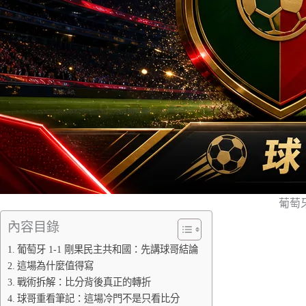
葡萄
內容目錄
葡萄牙 1-1 剛果民主共和國：先講球哥結論
這場為什麼值得寫
戰術拆解：比分背後真正的轉折
球哥重看筆記：這場冷門不是只看比分