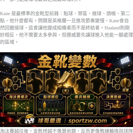
Kane 是最標準的金靴型前鋒：點球、禁區、做球、頭槌、第二
點，他什麼都有。問題是英格蘭一旦進攻節奏變慢，Kane會自
然回撤接球，這會讓他變成組織者而不是終結者。Haaland則剛
好相反，他不需要太多參與，但挪威要先讓球進入他能一腳處理
的區域。
淘汰賽越往後，金靴榜越不像算術題，反而更像教練輪換與球隊