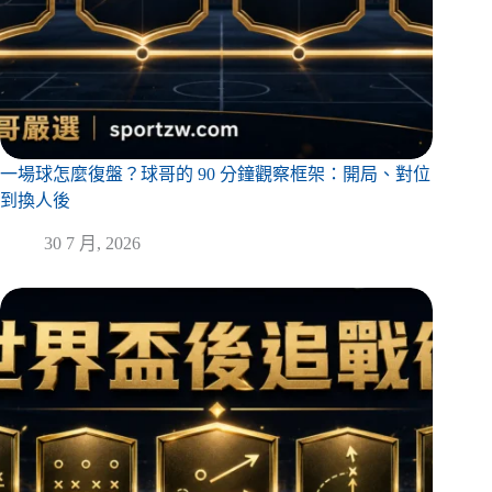
一場球怎麼復盤？球哥的 90 分鐘觀察框架：開局、對位
到換人後
30 7 月, 2026