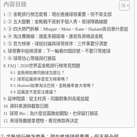
內容目錄
① 金靴排行榜怎麼看：現在進幾球很重要，但不是全部
② 五大變數：金靴戰不是射手個人秀，是球隊路線題
③ 四大熱門拆解：Mbappé、Messi、Kane、Haaland各自靠什麼追
④ 淘汰賽路線：誰能多踢兩場，誰就有資格談金靴
⑤ 官方榜單、球迷討論與球哥排序：三件事要分清楚
球哥賽中追榜清單：下一輪看四個訊號，不要只等進球
⑥ 球哥信心等級與打臉區
FAQ：2026世界盃金靴排行榜常見問題
金靴榜如果同進球怎麼比？
球哥這篇排序是官方榜單嗎？
Haaland如果淘汰巴西，金靴機率會大增嗎？
這篇是不是投注建議？
延伸閱讀：從主柱頁、同層群集到長尾追蹤
資料來源與截取日期
球哥 Bio：為什麼這篇敢給觀點，也保留打臉區
來球哥嚴選拿禮物，看完條款再決定
① 金靴排行榜怎麼看：現在進幾球很重要，但不是全部