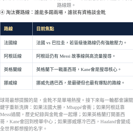
路線題。
④ 淘汰賽路線：誰能多踢兩場，誰就有資格談金靴
路線
目前焦點
法國線
法國 vs 巴拉圭，若晉級後路線仍有強敵壓力。
阿根廷線
阿根廷仍有 Messi 故事線與高流量搜尋。
英格蘭線
英格蘭下一戰墨西哥，Kane會是搜尋核心。
挪威線
挪威先遇巴西，是最硬但也最有爆點的路線。
球哥最想提醒的是，金靴不是單場熱搜。接下來每一輪都會讓關
鍵字重新洗牌：如果法國大勝，Mbappé會衝；如果阿根廷靠
Messi過關，歷史紀錄與金靴會一起爆；如果英格蘭打開墨西
哥，Kane會回到榜單中心；如果挪威爆冷巴西，Haaland會變成
全世界都想搜的名字。