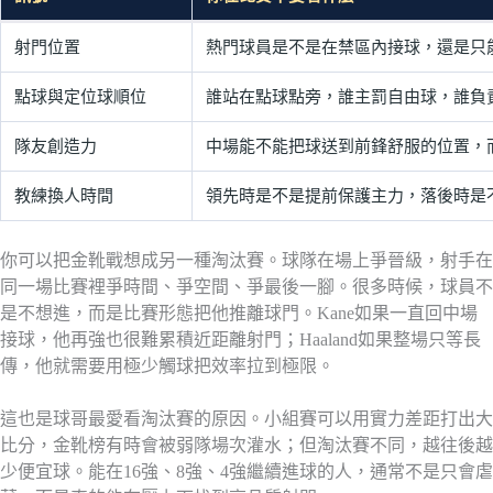
射門位置
熱門球員是不是在禁區內接球，還是只
點球與定位球順位
誰站在點球點旁，誰主罰自由球，誰負
隊友創造力
中場能不能把球送到前鋒舒服的位置，
教練換人時間
領先時是不是提前保護主力，落後時是
你可以把金靴戰想成另一種淘汰賽。球隊在場上爭晉級，射手在
同一場比賽裡爭時間、爭空間、爭最後一腳。很多時候，球員不
是不想進，而是比賽形態把他推離球門。Kane如果一直回中場
接球，他再強也很難累積近距離射門；Haaland如果整場只等長
傳，他就需要用極少觸球把效率拉到極限。
這也是球哥最愛看淘汰賽的原因。小組賽可以用實力差距打出大
比分，金靴榜有時會被弱隊場次灌水；但淘汰賽不同，越往後越
少便宜球。能在16強、8強、4強繼續進球的人，通常不是只會虐