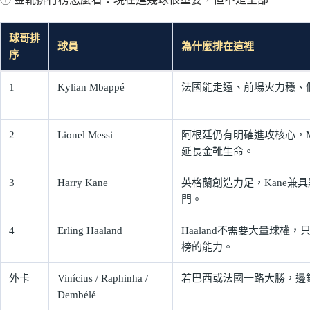
球哥排
球員
為什麼排在這裡
序
1
Kylian Mbappé
法國能走遠、前場火力穩、
2
Lionel Messi
阿根廷仍有明確進攻核心，M
延長金靴生命。
3
Harry Kane
英格蘭創造力足，Kane兼
門。
4
Erling Haaland
Haaland不需要大量球
榜的能力。
外卡
Vinícius / Raphinha /
若巴西或法國一路大勝，邊
Dembélé