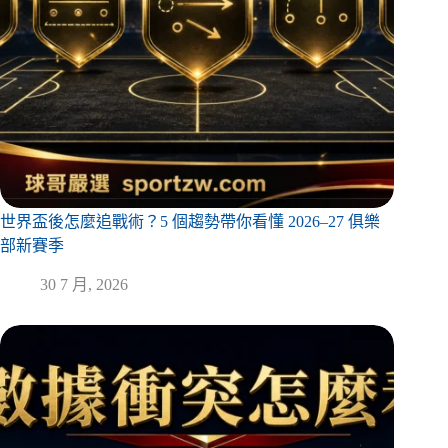
世界盃後怎麼追戰術？5 個趨勢帶你看懂 2026–27 俱樂
部新賽季
30 7 月, 2026