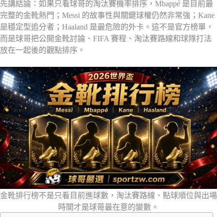
先講結論：如果只看球哥的淘汰賽機率排序，Mbappé 是目前最
完整的金靴熱門；Messi 的故事性與關鍵球權仍然非常強；Kane
是穩定型追分者；Haaland 是最危險的外卡。這不是官方榜單，
而是球哥把公開金靴討論、FIFA 賽程、淘汰賽路線和球隊打法
放在一起後的觀點排序。
金靴排行榜不是只看目前進球數，淘汰賽路線、點球順位與出場
時間才是球哥最在意的變數。