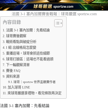
法國 3-1 塞內加爾賽後戰報｜球哥嚴選 sportzw.com
內容目錄
法國 3-1 塞內加爾：先看結論
球哥賽後觀察
戰術看點與破綻分析
I 組 出線格局怎麼變
重播這場，球哥會抓這些細節
球哥打臉區：這場也不能看過頭
下一輪觀察清單
賽後 FAQ
資料來源
球哥｜sportzw 世界盃觀賽作者
加入球哥 LINE
來球哥嚴選拿禮物，看完條款再決定
法國 3-1 塞內加爾：先看結論