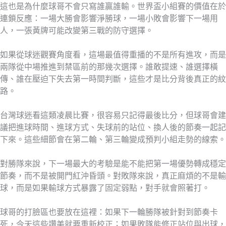
這也是為什麼球哥不會只寫誰贏誰輸。世界盃小組賽的價值在於
連鎖反應：一場大勝會影響淨勝球，一場小敗會影響下一場用
人，一張黃牌可能改變第三戰的防守選擇。
如果從球迷觀賽角度看，這場最值得重播的不是所有進攻，而是
兩隊從中場推進到禁區前的那幾次選擇。誰敢提速、誰選擇橫
傳、誰在壓迫下失去第一時間判斷，這些才是比分背後真正的紋
路。
台灣球迷看這類凌晨比賽，很容易只記得最後比分，但球哥會建
議把進球時間、進球方式、失球前的站位、換人後的節奏一起記
下來。這些細節會在第二輪、第三輪變成預判小組走勢的線索。
對勝隊來說，下一場最大的考驗是能不能把第一場優勢轉成穩定
節奏，而不是被開門紅沖昏頭。對敗隊來說，真正麻煩的不是輸
球，而是如果輸球方式暴露了固定弱點，對手就會照著打。
球哥的打臉區也要放在這裡：如果下一輪勝隊被針對到節奏卡
死，今天這些讚美就要重新校正；如果敗隊能修正站位與出球，