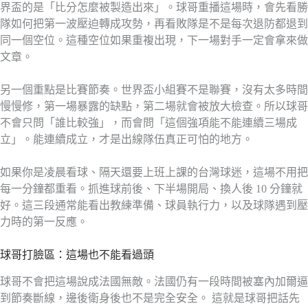
界盃的是「比分怎麼被製造出來」。球哥重播這場時，會先看勝
隊如何把第一波壓迫轉成攻勢，再看敗隊是不是每次退防都退到
同一個空位。這種空位如果重複出現，下一場對手一定會拿來做
文章。
另一個重點是比賽節奏。世界盃小組賽不是聯賽，沒有太多時間
慢慢修，第一場暴露的缺點，第二場就會被放大檢查。所以球哥
不會只問「誰比較強」，而會問「這個強項能不能連續三場成
立」。能連續成立，才是出線隊伍真正可怕的地方。
如果你是凌晨看球、隔天還要上班上課的台灣球迷，這場不用把
每一分鐘都重看。抓進球前後、下半場開局、換人後 10 分鐘就
好。這三段通常能看出教練準備、球員執行力，以及球隊遇到壓
力時的第一反應。
球哥打臉區：這場也不能看過頭
球哥不會把這場說成法國無敵。法國仍有一段時間被塞內加爾逼
到節奏斷線，邊後衛身後也不是完全安全。 這就是球哥把話先