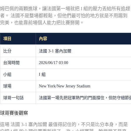
姆巴佩的兩顆進球，讓法國第一場就把 I 組的壓力丟給所有追趕
者。 法國不是整場都輕鬆，但他們最可怕的地方就是不用踢到
完美，也能靠前場個人能力把比賽掰開。
項目
內容
比分
法國 3-1 塞內加爾
台灣時間
2026/06/17 03:00
小組
I 組
球場
New York/New Jersey Stadium
球哥一句話
法國第一場先把冠軍熱門的門面撐住，但防守細節
球哥賽後觀察
這場 法國 3-1 塞內加爾 最值得記住的，不只是比分本身，而是