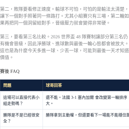
第二，敗隊要看修正速度。輸球不可怕，可怕的是輸法太清楚，
讓下一個對手照著同一條路打。尤其小組賽只有三場，第二輪如
果再把同一個洞留給對手，晉級壓力就會變得非常硬。
第三，要看第三名比較。2026 世界盃 48 隊賽制讓部分第三名仍
有機會晉級，因此淨勝球、進球數與最後一輪心態都會被放大。
這也是為什麼今天多進一球、少丟一球，可能到最後一天才知道
價值。
賽後 FAQ
問題
球哥回答
這場可以直接代表小
還不能。法國 3-1 塞內加爾 會改變第一輪
組走勢嗎？
大。
勝隊是不是已經很安
勝隊拿到主動權，但還要看下一場能不能穩住
全？