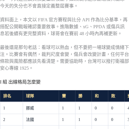
今天的失分也不會直接定義整屆賽事。
資料面上，本文以 FIFA 官方賽程與比分 API 作為比分基準，再
搭配公開戰報確認重要敘事。進階數據、xG、PPDA 或傷兵訊
息若後續有更完整資料，球哥會在賽前 48 小時內再補更新。
最後還是那句老話：看球可以熱血，但不要把一場球變成情緒下
注。比賽會有偶然，裁判尺度會變，傷兵會改變計畫，任何平台
條款與風險都應該先看清楚。需要協助時，台灣可以撥打衛福部
安心專線 1925。
I 組 出線格局怎麼變
排名
球隊
賽
勝
和
敗
1
挪威
1
1
0
0
2
法國
1
1
0
0