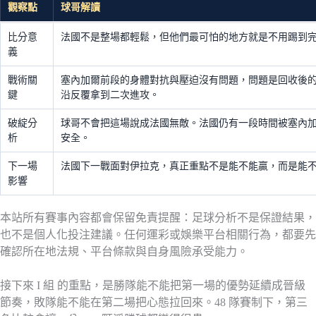
觀察點
球哥解讀
比分意
法國不是整場都輕鬆，但他們最可怕的地方就是不用踢到
義
戰術關
塞內加爾前段的身體對抗與壓迫沒有問題，問題是回收後
鍵
沿反覆拿到二次進攻。
破綻分
球哥不會把這場說成法國無敵。法國仍有一段時間被塞內
析
安全。
下一場
法國下一戰面對伊拉克，真正重點不是能不能贏，而是能
影響
本站所有賽事內容都會保留免責提醒：足球分析不是保證結果，
也不是個人化投注建議。任何運彩或娛樂平台相關行為，都要先
確認所在地法規、平台條款與自身風險承受能力。
接下來 I 組 的重點，是勝隊能不能把第一場的優勢延續成晉級
節奏，敗隊能不能在第二場把心態拉回來。48 隊賽制下，第三