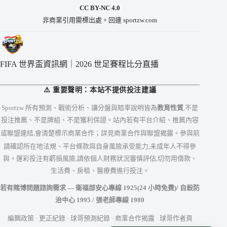
CC BY-NC 4.0
非商業引用需標出處 + 回連 sportzw.com
FIFA 世界盃資訊網｜2026 世足賽程比分直播
⚠️ 重要聲明：本站不提供投注建議
Sportzw 所有預測、戰術分析、讓分盤與賠率說明皆為
教育性質
,不是
投注推薦、不是牌組、不是獲利保證。站內若有平台介紹、推薦內容
或聯盟連結,會清楚標示商業合作；詳見
商業合作與聯盟揭露
。參與前
請確認所在地法規、平台條款與自身風險承受能力,未成年人不得參
與。運彩投注有虧損風險,請依個人財務狀況審慎評估,切勿用借款、
生活費、房租、醫療費進行投注。
若有賭博問題諮詢需求 — 衛福部安心專線
1925
(24 小時免費)/ 自殺防
治中心
1995
/ 張老師專線
1980
編輯政策
·
更正紀錄
·
球哥預測紀錄
·
商業合作揭露
·
球哥作者頁