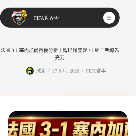
FIFA世界盃
法國 3-1 塞內加爾賽後分析｜姆巴佩雙響，I 組王者線先
亮刀
球哥
17 6 月, 2026
FIFA賽事