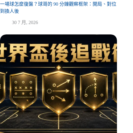
一場球怎麼復盤？球哥的 90 分鐘觀察框架：開局、對位
到換人後
30 7 月, 2026