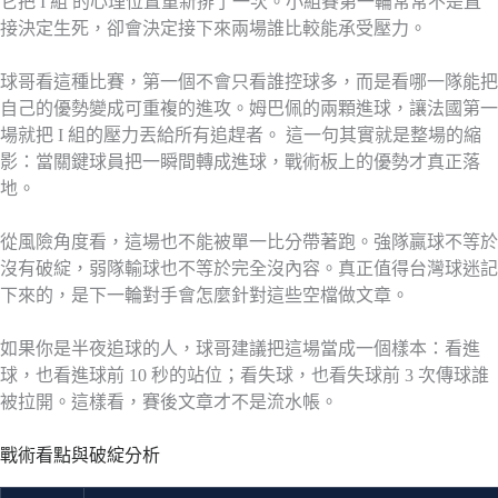
它把 I 組 的心理位置重新排了一次。小組賽第一輪常常不是直
接決定生死，卻會決定接下來兩場誰比較能承受壓力。
球哥看這種比賽，第一個不會只看誰控球多，而是看哪一隊能把
自己的優勢變成可重複的進攻。姆巴佩的兩顆進球，讓法國第一
場就把 I 組的壓力丟給所有追趕者。 這一句其實就是整場的縮
影：當關鍵球員把一瞬間轉成進球，戰術板上的優勢才真正落
地。
從風險角度看，這場也不能被單一比分帶著跑。強隊贏球不等於
沒有破綻，弱隊輸球也不等於完全沒內容。真正值得台灣球迷記
下來的，是下一輪對手會怎麼針對這些空檔做文章。
如果你是半夜追球的人，球哥建議把這場當成一個樣本：看進
球，也看進球前 10 秒的站位；看失球，也看失球前 3 次傳球誰
被拉開。這樣看，賽後文章才不是流水帳。
戰術看點與破綻分析