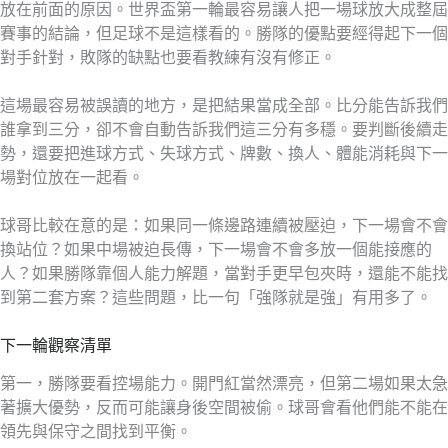
放在前面的原因。世界盃第一輪最容易讓人把一場球放大成整屆
賽事的結論，但足球不是這樣看的。勝隊的優點要經得起下一個
對手針對，敗隊的缺點也要看教練有沒有修正。
這場最容易被誤讀的地方，是把結果當成全部。比分能告訴我們
誰拿到三分，卻不會自動告訴我們這三分有多穩。要判斷後續走
勢，還要把進球方式、失球方式、牌數、換人、體能消耗與下一
場對位放在一起看。
球哥比較在意的是：如果同一條邊路連續被壓迫，下一場會不會
換站位？如果中場被迫長傳，下一場會不會多放一個能接應的
人？如果勝隊靠個人能力解題，當對手更早包夾時，還能不能找
到第二套方案？這些問題，比一句「強隊就是強」有用多了。
下一輪觀察清單
第一，勝隊要看控場能力。開門紅當然漂亮，但第二場如果太急
著擴大優勢，反而可能讓身後空間被偷。球哥會看他們能不能在
領先與保守之間找到平衡。