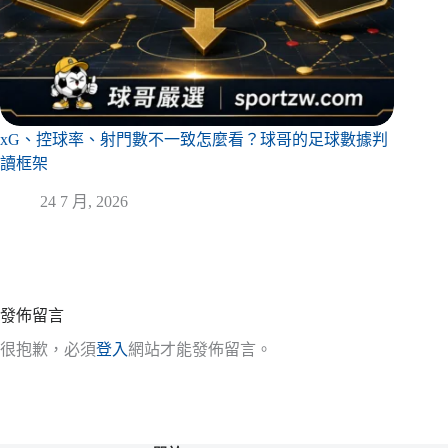
xG、控球率、射門數不一致怎麼看？球哥的足球數據判
讀框架
24 7 月, 2026
發佈留言
很抱歉，必須
登入
網站才能發佈留言。