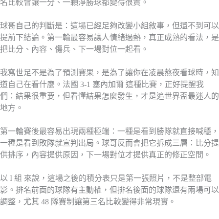
名比較會讓一分、一顆淨勝球都變得很貴。
球哥自己的判斷是：這場已經足夠改變小組敘事，但還不到可以
提前下結論。第一輪最容易讓人情緒過熱，真正成熟的看法，是
把比分、內容、傷兵、下一場對位一起看。
我寫世足不是為了預測賽果，是為了讓你在凌晨熬夜看球時，知
道自己在看什麼。法國 3-1 塞內加爾 這種比賽，正好提醒我
們：結果很重要，但看懂結果怎麼發生，才是追世界盃最迷人的
地方。
第一輪賽後最容易出現兩種極端：一種是看到勝隊就直接喊穩，
一種是看到敗隊就宣判出局。球哥反而會把它拆成三層：比分提
供排序，內容提供原因，下一場對位才提供真正的修正空間。
以 I 組 來說，這場之後的積分表只是第一張照片，不是整部電
影。排名前面的球隊有主動權，但排名後面的球隊還有兩場可以
調整，尤其 48 隊賽制讓第三名比較變得非常現實。