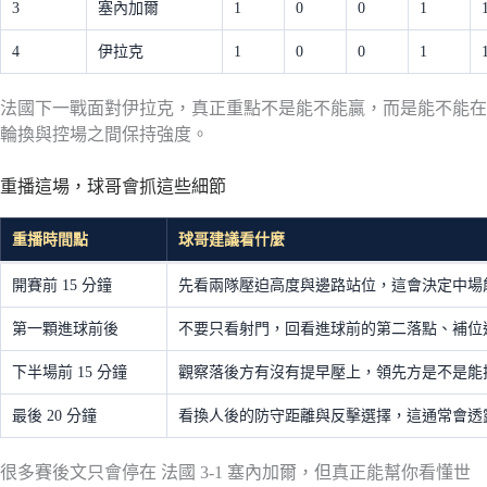
3
塞內加爾
1
0
0
1
4
伊拉克
1
0
0
1
法國下一戰面對伊拉克，真正重點不是能不能贏，而是能不能在
輪換與控場之間保持強度。
重播這場，球哥會抓這些細節
重播時間點
球哥建議看什麼
開賽前 15 分鐘
先看兩隊壓迫高度與邊路站位，這會決定中場
第一顆進球前後
不要只看射門，回看進球前的第二落點、補位
下半場前 15 分鐘
觀察落後方有沒有提早壓上，領先方是不是能
最後 20 分鐘
看換人後的防守距離與反擊選擇，這通常會透
很多賽後文只會停在 法國 3-1 塞內加爾，但真正能幫你看懂世