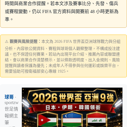
時間與商業合作提醒。若本文涉及賽事比分、先發、傷兵
或賽程變動，仍以 FIFA 官方資料與開賽前 48 小時更新為
準。
⚠️
觀賽與風險提醒：
本文為 2026 FIFA 世界盃亞洲球隊戰力與分組
分析，內容依公開資料、賽程與球哥個人觀察整理，不構成投注建
議，也不保證任何賽果。若站內出現平台介紹、推薦內容或聯盟連
結，會以商業合作清楚標示，並以條款透明度、出入金規則、風險
提醒與讀者保護為優先；未成年人不得參與任何運彩或娛樂平台，
需要協助可撥衛福部安心專線 1925。
球哥
·
sportzw
世足情
報網主
筆