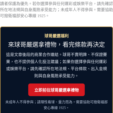
讀者保護為優先。若你選擇參與任何運彩或娛樂平台，請先確認
所在地法規與自身風險承受能力；未成年人不得參與。需要協助
可撥衛福部安心專線 1925。
球哥嚴選福利
來球哥嚴選拿禮物，看完條款再決定
這是文章後段的商業合作連結。球哥不賣明牌、不保證賽
果，也不提供個人化投注建議；如果你選擇參與任何運彩
或娛樂平台，請先確認所在地法規、平台條款、出入金規
則與自身風險承受能力。
立即前往球哥嚴選拿禮物
未成年人不得參與；請理性看球、量力而為。需要協助可撥衛福部
安心專線 1925。