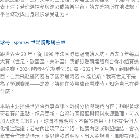
表下注；若你選擇參與運彩或娛樂平台，請先確認所在地法規、
平台條款與自身風險承受能力。
球哥 · sportzw 世足情報網主筆
跟世界盃 20 年，從 1998 年法國隊奪冠開始入坑。過去 8 年每屆
大賽（世足、歐國盃、美洲盃）我都訂愛爾達體育台從小組賽追
到決賽，2024 歐國盃完整看完 51 場。2024 年 9 月為了親眼看梅
西，自費飛赴邁阿密看了國際邁阿密 vs 達拉斯。我寫世足不是
為了預測賽果——是為了讓你在凌晨熬夜看球時，知道自己在看
什麼。
本站主要提供世界盃賽事資訊、戰術分析與觀賽內容；想跟著球
哥看賽前重點、傷兵更新、台灣時間提醒與資料來源整理，可以
加入球哥 LINE 群。球哥不賣明牌、不保證賽果，也不提供個人
化投注建議；若站內出現平台介紹、推薦內容或聯盟連結，會以
商業合作清楚標示，並以條款透明度、出入金規則、風險提醒與