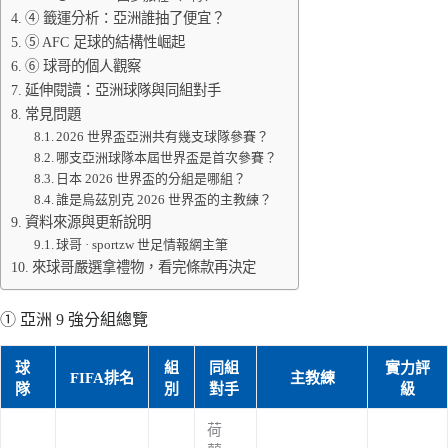
④ 籤運分析：亞洲誰抽了便宜？
⑤ AFC 足球的結構性崛起
⑥ 球哥的個人觀察
延伸閱讀：亞洲球隊與同組對手
常見問題
2026 世界盃亞洲共有幾支球隊參賽？
哪支亞洲球隊本屆世界盃是首次參賽？
日本 2026 世界盃的分組是哪組？
誰是烏茲別克 2026 世界盃的主教練？
資料來源與更新說明
球哥 · sportzw 世足情報網主筆
來球哥嚴選拿禮物，看完條款再決定
① 亞洲 9 強分組總覽
球
組
同組
實力評
FIFA排名
主教練
隊
別
對手
級
荷