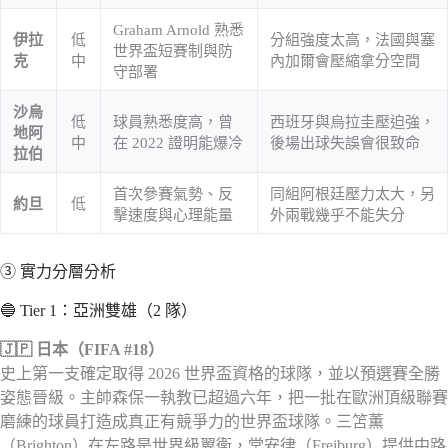
Graham Arnold 熟悉
伊拉
低
分組強度太高，法國與塞
世界盃短賽制與防
克
中
內加爾會壓縮拿分空間
守部署
沙烏
低
球員熟悉度高，曾
西班牙與烏拉圭壓迫強，
地阿
中
在 2022 證明能爆冷
後場出球失誤會很致命
拉伯
首次參賽氣勢、反
同組阿根廷壓力太大，另
約旦
低
擊速度與心理能量
外兩戰幾乎不能失分
③ 實力分層分析
🔵 Tier 1：亞洲雙雄（2 隊）
🇯🇵 日本（FIFA #18）
史上第一支確定取得 2026 世界盃資格的球隊，並以預選賽全勝
姿態晉級。主帥森保一執教已超過六年，把一批在歐洲頂級聯賽
磨練的球員打造成真正有競爭力的世界盃球隊。三笘薫
（Brighton）在左路是世界級翼衛，堂安律（Freiburg）提供中路