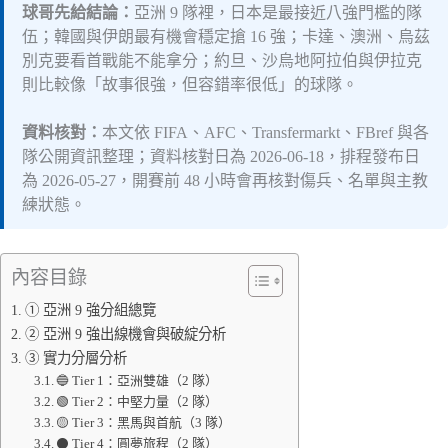
球哥先給結論：
亞洲 9 隊裡，日本是最接近八強門檻的隊
伍；韓國與伊朗最有機會穩定搶 16 強；卡達、澳洲、烏茲
別克要看首戰能不能拿分；約旦、沙烏地阿拉伯與伊拉克
則比較像「故事很強，但容錯率很低」的球隊。
資料核對：
本文依 FIFA、AFC、Transfermarkt、FBref 與各
隊公開資訊整理；資料核對日為 2026-06-18，排程發布日
為 2026-05-27，開賽前 48 小時會再核對傷兵、名單與主教
練狀態。
內容目錄
① 亞洲 9 強分組總覽
② 亞洲 9 強出線機會與破綻分析
③ 實力分層分析
🔵 Tier 1：亞洲雙雄（2 隊）
🟢 Tier 2：中堅力量（2 隊）
🟡 Tier 3：黑馬與首航（3 隊）
⚫ Tier 4：圓夢旅程（2 隊）