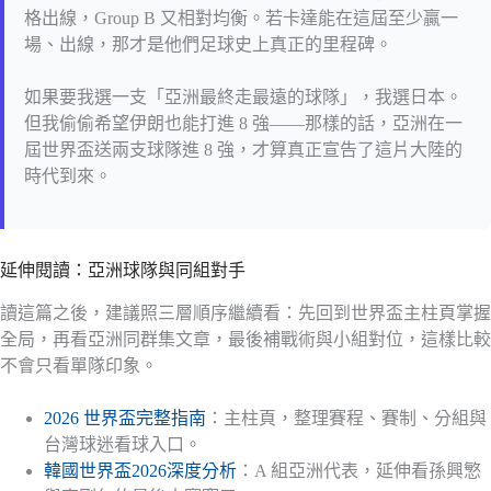
格出線，Group B 又相對均衡。若卡達能在這屆至少贏一
場、出線，那才是他們足球史上真正的里程碑。
如果要我選一支「亞洲最終走最遠的球隊」，我選日本。
但我偷偷希望伊朗也能打進 8 強——那樣的話，亞洲在一
屆世界盃送兩支球隊進 8 強，才算真正宣告了這片大陸的
時代到來。
延伸閱讀：亞洲球隊與同組對手
讀這篇之後，建議照三層順序繼續看：先回到世界盃主柱頁掌握
全局，再看亞洲同群集文章，最後補戰術與小組對位，這樣比較
不會只看單隊印象。
2026 世界盃完整指南
：主柱頁，整理賽程、賽制、分組與
台灣球迷看球入口。
韓國世界盃2026深度分析
：A 組亞洲代表，延伸看孫興慜