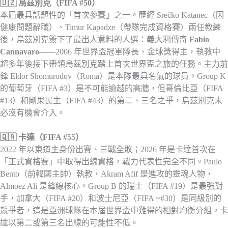
🇺🇿 烏茲別克（FIFA #50）
本屆最具話題性的「首次參賽」之一。歷經 Srečko Katanec（因
健康問題辭職）、Timur Kapadze（帶隊完成資格賽）兩任教練
後，烏茲別克簽下了最出人意料的人選：義大利傳奇
Fabio
Cannavaro
——2006 年世界盃冠軍隊長、金球獎得主，執教中
超多年後接下帶領烏茲別克踏上首次世界盃之旅的任務。主力前
鋒 Eldor Shomurodov（Roma）是本隊最具名氣的球員。Group K
的葡萄牙（FIFA #3）是不可能逾越的高牆，但哥倫比亞（FIFA
#13）和剛果民主（FIFA #43）的第二、三名之爭，烏茲別克未
必沒有機會介入。
🇶🇦 卡達（FIFA #55）
2022 年以東道主身份出賽、三戰全敗；2026 年是卡達首次在
「正式資格賽」中取得出線資格，戰力代表性完全不同。Paulo
Bento（前韓國主帥）執教，Akram Afif 是進攻的靈魂人物，
Almoez Ali 是鋒線核心。Group B 的瑞士（FIFA #19）是最強對
手，加拿大（FIFA #20）和波士尼亞（FIFA ~#30）是同級別的
競爭者，這是亞洲球隊在本屆世界盃中難得的相對均衡分組。卡
達以第二或第三名出線的可能性不低。