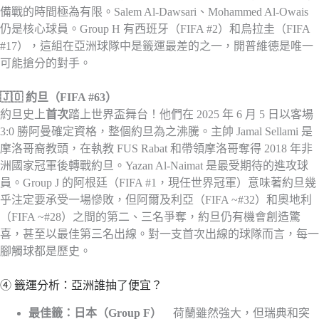
備戰的時間極為有限。Salem Al-Dawsari、Mohammed Al-Owais
仍是核心球員。Group H 有西班牙（FIFA #2）和烏拉圭（FIFA
#17），這組在亞洲球隊中是籤運最差的之一，開普維德是唯一
可能搶分的對手。
🇯🇴 約旦（FIFA #63）
約旦史上
首次
踏上世界盃舞台！他們在 2025 年 6 月 5 日以客場
3:0 勝阿曼確定資格，整個約旦為之沸騰。主帥 Jamal Sellami 是
摩洛哥裔教頭，在執教 FUS Rabat 和帶領摩洛哥奪得 2018 年非
洲國家冠軍後轉戰約旦。Yazan Al-Naimat 是最受期待的進攻球
員。Group J 的阿根廷（FIFA #1，現任世界冠軍）意味著約旦幾
乎注定要承受一場慘敗，但阿爾及利亞（FIFA ~#32）和奧地利
（FIFA ~#28）之間的第二、三名爭奪，約旦仍有機會創造驚
喜，甚至以最佳第三名出線。對一支首次出線的球隊而言，每一
腳觸球都是歷史。
④ 籤運分析：亞洲誰抽了便宜？
最佳籤：日本（Group F）
荷蘭雖然強大，但瑞典和突