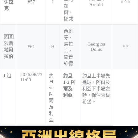
⭐⭐⭐
伊拉
#57
I
Arnold
加
克
爾、
挪威
西班
🇸🇦
牙、
沙烏
烏拉
Georgios
⭐⭐
#61
H
Donis
地阿
圭、
拉伯
開普
維德
2026/06/23
J 組
約
約旦
約旦上半場先
11:00
旦
1-2 阿
進球，阿爾及
vs
爾及
利亞下半場逆
阿
利亞
轉，保住晉級
爾
希望。
及
利
亞