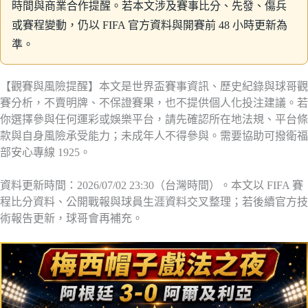
時間與商業合作提醒。若本文涉及賽事比分、先發、傷兵
或賽程變動，仍以 FIFA 官方資料與開賽前 48 小時更新為
準。
【觀賽與風險提醒】本文是世界盃賽事資訊、歷史紀錄與球哥觀
賽分析，不賣明牌、不保證賽果，也不提供個人化投注建議。若
你選擇參與任何運彩或娛樂平台，請先確認所在地法規、平台條
款與自身風險承受能力；未成年人不得參與。需要協助可撥衛福
部安心專線 1925。
資料更新時間：2026/07/02 23:30（台灣時間）。本文以 FIFA 賽
程比分資料、公開戰報與球員生涯資料交叉整理；若後續官方技
術報告更新，球哥會再補充。