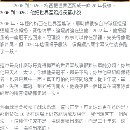
2006 到 2026，梅西把世界盃踢成一條 20 年長線。
2006 到 2026：他把世界盃踢成長篇小說
2006 年，年輕的梅西在世界盃進球，那時候很多台灣球迷還是
透過深夜轉播、賽後精華、論壇討論在追他。2022 年，他把最
重的一座冠軍抱回來。照理說，故事可以停在那裡，完美得像電
影片尾。但 2026 年這個帽子戲法，偏偏讓片尾字幕又往後多跑
了一段。
這也是為什麼球哥覺得梅西的世界盃故事很難被單純分類。你說
他是天才，太少；你說他是冠軍，還是不夠；你說他是紀錄保持
者，也只是其中一面。真正可怕的是時間跨度：從少年感、巔
峰、失落、奪冠，到老將再開火，他幾乎把一個球員在國家隊會
經歷的所有情緒都走過一次。
熱血球迷會被帽子戲法點燃，這很正常。可是球哥更在意的是，
那個背號 10 號在球場上仍然能讓隊友相信「我們還有下一個解
法」。這種信任感不是一場球累積出來的，而是二十年來一球一
球、一場一場堆出來的。