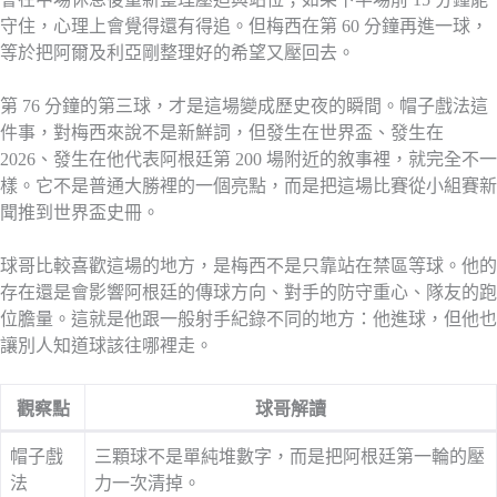
守住，心理上會覺得還有得追。但梅西在第 60 分鐘再進一球，
等於把阿爾及利亞剛整理好的希望又壓回去。
第 76 分鐘的第三球，才是這場變成歷史夜的瞬間。帽子戲法這
件事，對梅西來說不是新鮮詞，但發生在世界盃、發生在
2026、發生在他代表阿根廷第 200 場附近的敘事裡，就完全不一
樣。它不是普通大勝裡的一個亮點，而是把這場比賽從小組賽新
聞推到世界盃史冊。
球哥比較喜歡這場的地方，是梅西不是只靠站在禁區等球。他的
存在還是會影響阿根廷的傳球方向、對手的防守重心、隊友的跑
位膽量。這就是他跟一般射手紀錄不同的地方：他進球，但他也
讓別人知道球該往哪裡走。
觀察點
球哥解讀
帽子戲
三顆球不是單純堆數字，而是把阿根廷第一輪的壓
法
力一次清掉。