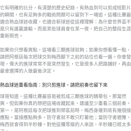
它有明確的比分，有清楚的歷史紀錄，有熱血到可以剪成短影片
的瞬間，也有足夠多的戰術問題可以留到下一場追。這種比賽最
適合熱血球迷收藏，也適合新球迷從這裡理解：為什麼世界盃不
是只有誰贏誰輸，而是某些球員會在某一夜，把自己的整段生涯
重新照亮。
如果你只想看爽點，這場看三顆進球就夠；如果你想看懂一點，
請把阿根廷每次把球交到梅西腳下之前的站位也看一遍。你會發
現，偉大的進球常常不是突然發生，它是很多人把路鋪好，再由
最會選擇的人做最後決定。
熱血球迷重看指南：別只剪進球，請把前奏也留下來
球哥知道，這種比賽最容易被剪成三顆進球的精華包。那當然
爽，但如果你真的想把這場收藏起來，建議至少重看三個前奏。
第一，是阿根廷每次把球推到禁區前時，梅西身邊到底有幾個接
應點。當接應點夠多，防守者就不敢只盯著他；當防守者猶豫，
梅西就會得到半秒鐘。對他這種等級的人來說，半秒鐘已經太多