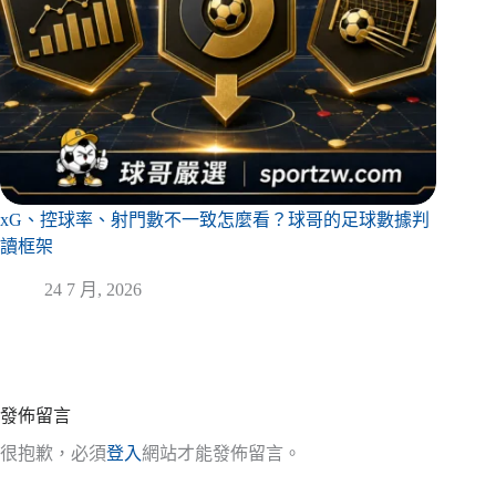
xG、控球率、射門數不一致怎麼看？球哥的足球數據判
讀框架
24 7 月, 2026
發佈留言
很抱歉，必須
登入
網站才能發佈留言。