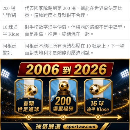
200 場
代表國家隊踢到第 200 場，還能在世界盃決定比
里程碑
賽，這種跨度本身就很不合理。
16 球追
射手榜數字追平傳奇，但梅西的路線不是中鋒型，
平 Klose
而是組織、推進、終結混在一起。
阿根廷
阿根廷不能把所有情緒都壓在 10 號身上，下一場
警訊
面對奧地利才是體能與壓迫測試。