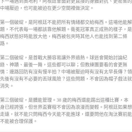
下一場遇到奧地利，阿根廷會面對更直接的身體對抗、更密集的
中場壓迫，也可能被迫在更少空間裡做決定。
第一個破綻，是阿根廷不能把所有情緒都交給梅西。這場他能解
題，不代表每一場都該靠他解題。衛冕冠軍真正成熟的樣子，是
梅西狀態好時能放大他，梅西被包夾時其他人也能找到第二條
路。
第二個破綻，是首戰大勝容易讓外界過熱。球迷會開始討論紀
錄、神蹟、最後一舞，這些都可以聊；但教練團要看的會更無
情：邊路回防有沒有慢半拍？中場被壓迫時有沒有太早長傳？領
先後有沒有不必要的丟球風險？這些問題，不會因為帽子戲法就
消失。
第三個破綻，是體能管理。38 歲的梅西還能踢出這種比賽，本
身已經誇張，但世界盃賽程不會因為浪漫而變輕。阿根廷如果想
走遠，就不能只問梅西今天能不能進球，還要問他在淘汰賽前能
不能被合理保護。