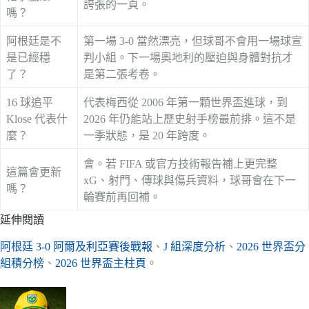
誇張的一頁。
嗎？
阿根廷是不
第一場 3-0 當然漂亮，但球哥不會用一場球宣
是已經穩
判小組。下一場奧地利的壓迫與身體對抗才
了？
是第二張考卷。
16 球追平
代表梅西從 2006 年第一顆世界盃進球，到
Klose 代表什
2026 年仍能站上歷史射手榜最前排。這不是
麼？
一季狀態，是 20 年跨度。
會。若 FIFA 或官方技術報告補上更完整
這篇會更新
xG、射門、傳球與傷兵資料，球哥會在下一
嗎？
輪賽前再回補。
延伸閱讀
阿根廷 3-0 阿爾及利亞賽後戰報
、
J 組深度分析
、
2026 世界盃分
組積分榜
、
2026 世界盃主柱頁
。