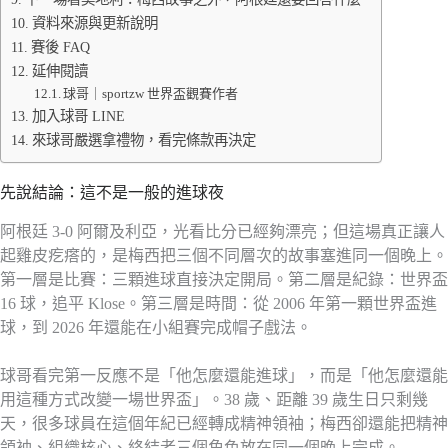
資料來源與更新說明
賽後 FAQ
延伸閱讀
球哥｜sportzw 世界盃觀賽作者
加入球哥 LINE
來球哥嚴選拿禮物，看完條款再決定
先說結論：這不是一般的進球夜
阿根廷 3-0 阿爾及利亞，光看比分已經夠漂亮；但這場真正讓人
起雞皮疙瘩的，是梅西把三個不同層次的故事塞進同一個晚上。
第一層是比賽：三顆進球直接決定開局。第二層是紀錄：世界盃
16 球，追平 Klose。第三層是時間：從 2006 年第一顆世界盃進
球，到 2026 年還能在小組賽完成帽子戲法。
球哥看完第一反應不是「他怎麼還能進球」，而是「他怎麼還能
用這種方式改變一場世界盃」。38 歲、距離 39 歲生日只剩幾
天，很多球員在這個年紀已經轉成精神領袖；梅西卻還能把精神
領袖、組織核心、終結者三個角色放在同一個晚上完成。