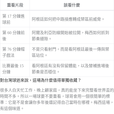
重看片段
該看什麼
第 17 分鐘進
阿根廷如何把中路接應轉成禁區前威脅。
球前
第 60 分鐘前
阿爾及利亞防線開始被拉開，梅西如何抓到
後
節奏縫隙。
第 76 分鐘帽
不是只看射門，而是看阿根廷最後一傳與禁
子戲法
區站位。
比賽最後 15
看阿根廷有沒有保留體能，以及替補進場後
分鐘
節奏是否穩住。
對台灣球迷來說，這場為什麼值得單獨收藏？
很多人白天忙工作、晚上顧家庭，真的能坐下來完整看世界盃的
時間不多。所以一場球要不要重看，球哥會用一個很簡單的標
準：它是不是會讓你多年後還記得自己當時在哪裡。梅西這場，
有這個味道。