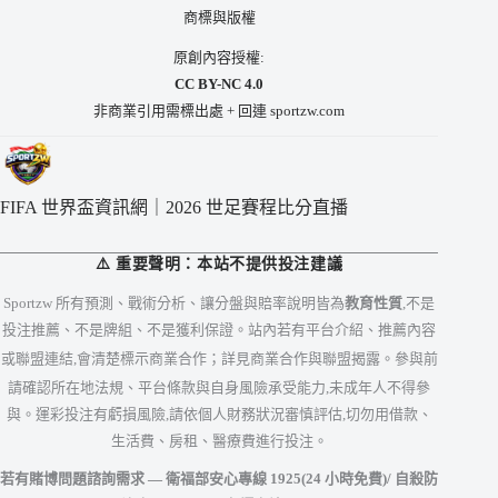
商標與版權
原創內容授權:
CC BY-NC 4.0
非商業引用需標出處 + 回連 sportzw.com
FIFA 世界盃資訊網｜2026 世足賽程比分直播
⚠️ 重要聲明：本站不提供投注建議
Sportzw 所有預測、戰術分析、讓分盤與賠率說明皆為
教育性質
,不是
投注推薦、不是牌組、不是獲利保證。站內若有平台介紹、推薦內容
或聯盟連結,會清楚標示商業合作；詳見
商業合作與聯盟揭露
。參與前
請確認所在地法規、平台條款與自身風險承受能力,未成年人不得參
與。運彩投注有虧損風險,請依個人財務狀況審慎評估,切勿用借款、
生活費、房租、醫療費進行投注。
若有賭博問題諮詢需求 — 衛福部安心專線
1925
(24 小時免費)/ 自殺防