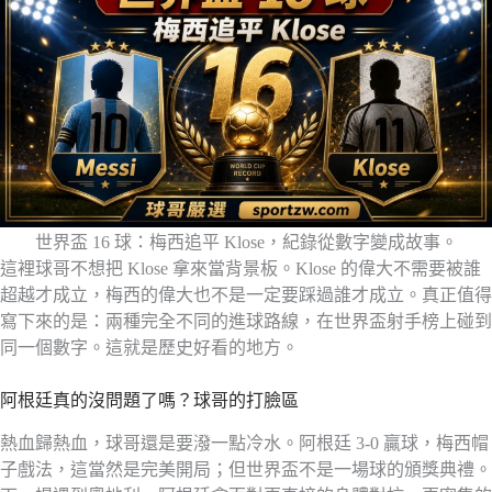
世界盃 16 球：梅西追平 Klose，紀錄從數字變成故事。
這裡球哥不想把 Klose 拿來當背景板。Klose 的偉大不需要被誰
超越才成立，梅西的偉大也不是一定要踩過誰才成立。真正值得
寫下來的是：兩種完全不同的進球路線，在世界盃射手榜上碰到
同一個數字。這就是歷史好看的地方。
阿根廷真的沒問題了嗎？球哥的打臉區
熱血歸熱血，球哥還是要潑一點冷水。阿根廷 3-0 贏球，梅西帽
子戲法，這當然是完美開局；但世界盃不是一場球的頒獎典禮。