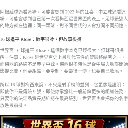
阿根廷球迷看這場，可能會想到 2022 年的狂喜；中立球迷看這
場，可能會想到自己第一次看梅西踢世界盃的晚上。足球最迷人
的地方就在這裡：同一顆球，對不同世代的人會打開不同記憶。
16 球追平 Klose：數字很冷，但故事很燙
世界盃 16 球追平 Klose，這個數字本身已經很大。但球哥想提
醒一件事：Klose 是世界盃史上最具代表性的禁區終結者之一，
而梅西的路線不是典型中鋒。梅西很多時候是從中場與肋部開始
影響比賽，他要組織、要牽制、要最後一傳，也要自己收尾。
所以 16 球對梅西來說，不只是射手榜的並列。它更像是證明：
即使你不是傳統 9 號，即使你承擔比一般前鋒更多的組織任務，
只要你的決定品質長期維持在最高級別，世界盃也會把你的名字
放進最前排。