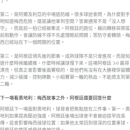
了。
第二，是阿爾及利亞的中場退防線。很多球迷會問，為什麼對手
明知道梅西危險，還是讓他拿到空間？答案通常不是「沒人想
守」，而是前一拍已經被牽走。阿根廷的跑位、橫向轉移與禁區
前假動作，會讓防線不得不先處理眼前問題；等防守者轉頭，梅
西已經站在下一個問題的位置。
第三，是阿根廷領先後的節奏。成熟球隊不是只會進攻，而是知
道什麼時候繼續推、什麼時候讓球慢下來。這場阿根廷 3-0 贏得
漂亮，但真正會影響後面賽程的，是他們有沒有在大勝裡保留體
力、減少碰撞、控制牌數。小組賽第一輪的熱血，不能透支到第
二輪。
下一場看奧地利：梅西故事之外，阿根廷還要回答什麼
阿根廷下一場面對奧地利，球哥會把焦點放在三件事。第一，奧
地利如果提高壓迫強度，阿根廷後場出球會不會被迫提早找長
傳。這會影響梅西接球位置：如果他太常回到很深的位置拿球，
阿根廷的禁區威脅就會被拉遠。