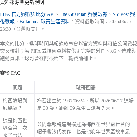
資料來源與更新說明
FIFA 官方賽程與比分 API
、
The Guardian 賽後戰報
、
NY Post 賽
後戰報
、
Britannica 球員生涯資料
。資料截取時間：2026/06/25
23:30（台灣時間）。
本文的比分、進球時間與紀錄敘事會以官方資料與可信公開戰報
交叉核對；若 FIFA 或技術資料提供更完整的射門、xG、傳球與
跑動資訊，球哥會在阿根廷下一輪賽前補上。
賽後 FAQ
問題
球哥回答
梅西這場到
梅西出生於 1987/06/24，所以 2026/06/17 這場
底幾歲？
是 38 歲，距離 39 歲生日還有 7 天。
這是梅西世
公開戰報將這場描述為梅西在世界盃舞台的
界盃第一次
帽子戲法代表作，也是他晚年世界盃故事最
帽子戲法