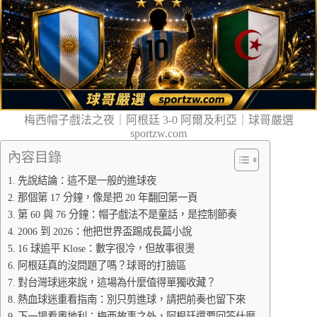
梅西帽子戲法之夜｜阿根廷 3-0 阿爾及利亞｜球哥嚴選
sportzw.com
內容目錄
先說結論：這不是一般的進球夜
那個第 17 分鐘，像是把 20 年翻回第一頁
第 60 與 76 分鐘：帽子戲法不是童話，是控制節奏
2006 到 2026：他把世界盃踢成長篇小說
16 球追平 Klose：數字很冷，但故事很燙
阿根廷真的沒問題了嗎？球哥的打臉區
對台灣球迷來說，這場為什麼值得單獨收藏？
熱血球迷重看指南：別只剪進球，請把前奏也留下來
下一場看奧地利：梅西故事之外，阿根廷還要回答什麼