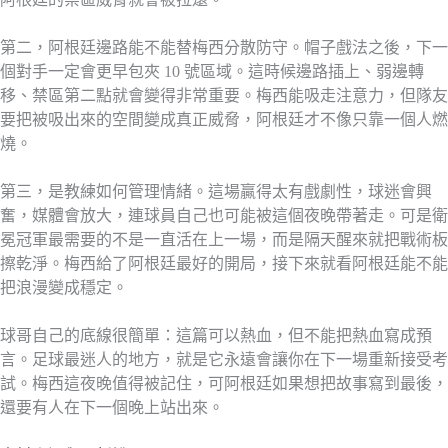
第二，阿根廷邊路能不能替梅西分散防守。帽子戲法之後，下一
個對手一定會更早包夾 10 號區域。這時候邊路插上、弱邊轉
移、禁區第二點就會變得非常重要。梅西能吸走注意力，但隊友
要把被吸出來的空間變成真正威脅，阿根廷才不像只靠一個人燃
燒。
第三，是教練如何管理情緒。這場贏得太有戲劇性，球迷會興
奮，媒體會放大，連球員自己也可能被這個夜晚帶著走。可是衛
冕冠軍最需要的不是一直活在上一場，而是隔天醒來就把戰術板
擦乾淨。梅西給了阿根廷最好的開局，接下來就看阿根廷能不能
把浪漫變成穩定。
球哥自己的底線很簡單：這篇可以熱血，但不能把熱血寫成預
言。足球最迷人的地方，就是它永遠會讓你在下一場重新接受考
試。梅西這夜晚值得被記住，可阿根廷如果想把故事寫到最後，
還要有人在下一個晚上站出來。