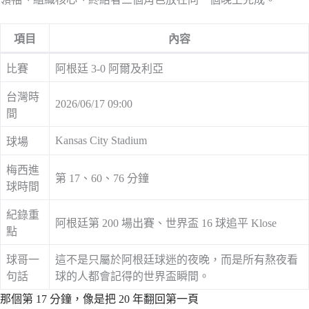
項目
內容
比賽
阿根廷 3-0 阿爾及利亞
台灣時
2026/06/17 09:00
間
Kansas City Stadium
球場
梅西進
第 17、60、76 分鐘
球時間
紀錄重
阿根廷第 200 場出賽、世界盃 16 球追平 Klose
點
球哥一
這不是只屬於阿根廷球迷的夜晚，而是所有熬夜看
句話
球的人都會記得的世界盃瞬間。
那個第 17 分鐘，像是把 20 年翻回第一頁