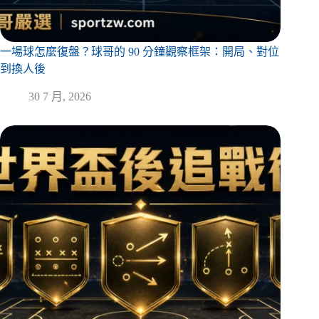
一場球怎麼復盤？球哥的 90 分鐘觀察框架：開局、對位
到換人後
30 7 月, 2026