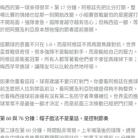
梅西的第一球來得很早。第 17 分鐘，阿根廷先把比分打開，整
場比賽的情緒也從那一刻開始改變。小組賽首戰最怕的是遲遲打
不開局面，強隊會急，弱隊會越守越有信心；但梅西這一腳，等
於把阿爾及利亞原本想拖慢的節奏提前撕開。
這顆球的意義不只在 1-0，而是阿根廷不用再跟焦躁對抗。世界
盃首戰很奇怪，很多強隊不是輸給對手，而是輸給自己的壓力。
阿根廷是衛冕冠軍，所有人都等著看他們會不會從高峰掉下來；
梅西早早進球，讓隊友可以比較自然地呼吸。
如果你重看這段，球哥建議不要只盯射門。你要看阿根廷在進球
前怎麼把人拉到禁區前沿，看阿爾及利亞防線退得夠不夠整齊，
也看梅西接球前身邊有沒有第二名防守者準備補位。世界盃的進
球常常不是最後一腳才決定，而是前面三次移動已經把門打開。
第 60 與 76 分鐘：帽子戲法不是童話，是控制節奏
第二球在第 60 分鐘，時間點非常狠。上半場落後的球隊，通常
會在中場休息後重新整理壓迫與站位；如果下半場前 15 分鐘能